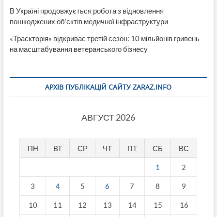
В Україні продовжується робота з відновлення
пошкоджених об’єктів медичної інфраструктури
«Траєкторія» відкриває третій сезон: 10 мільйонів гривень
на масштабування ветеранського бізнесу
АРХІВ ПУБЛІКАЦІЙ САЙТУ ZARAZ.INFO
АВГУСТ 2026
ПН
ВТ
СР
ЧТ
ПТ
СБ
ВС
1
2
3
4
5
6
7
8
9
10
11
12
13
14
15
16