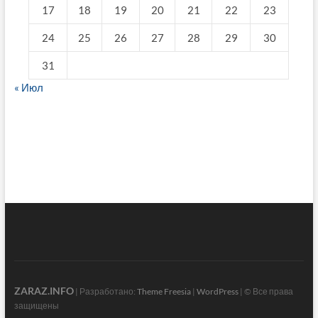
17
18
19
20
21
22
23
24
25
26
27
28
29
30
31
« Июл
fake breitling
ZARAZ.INFO
| Разработано:
Theme Freesia
|
WordPress
| © Все права
защищены