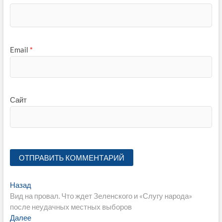
Email
*
Сайт
Навигация
Предыдущая
Назад
запись:
Вид на провал. Что ждет Зеленского и «Слугу народа»
по
после неудачных местных выборов
записям
Следующая
Далее