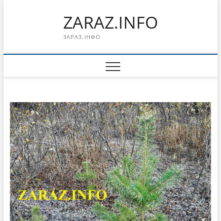
Перейти
ZARAZ.INFO
к
содержимому
ЗАРАЗ.ІНФО