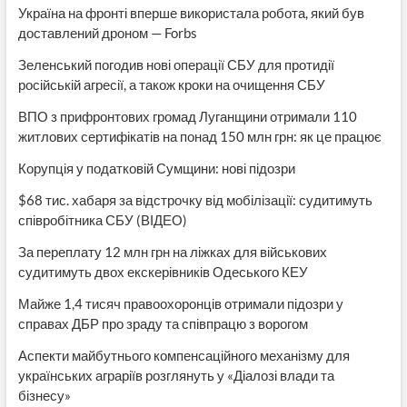
Україна на фронті вперше використала робота, який був
доставлений дроном — Forbs
Зеленський погодив нові операції СБУ для протидії
російській агресії, а також кроки на очищення СБУ
ВПО з прифронтових громад Луганщини отримали 110
житлових сертифікатів на понад 150 млн грн: як це працює
Корупція у податковій Сумщини: нові підозри
$68 тис. хабаря за відстрочку від мобілізації: судитимуть
співробітника СБУ (ВІДЕО)
За переплату 12 млн грн на ліжках для військових
судитимуть двох екскерівників Одеського КЕУ
Майже 1,4 тисяч правоохоронців отримали підозри у
справах ДБР про зраду та співпрацю з ворогом
Аспекти майбутнього компенсаційного механізму для
українських аграріїв розглянуть у «Діалозі влади та
бізнесу»