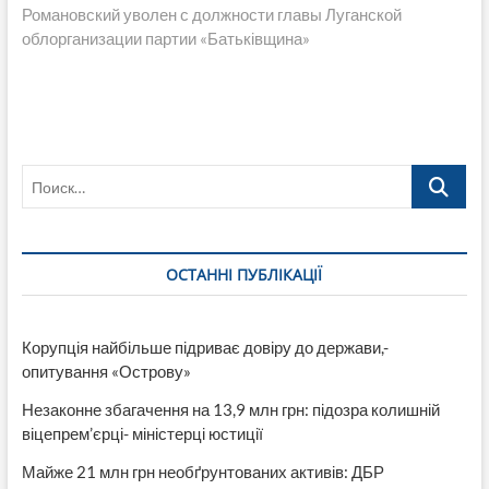
запись:
Романовский уволен с должности главы Луганской
облорганизации партии «Батьківщина»
Поиск…
ОСТАННІ ПУБЛІКАЦІЇ
Корупція найбільше підриває довіру до держави,-
опитування «Острову»
Незаконне збагачення на 13,9 млн грн: підозра колишній
віцепрем’єрці- міністерці юстиції
Майже 21 млн грн необґрунтованих активів: ДБР