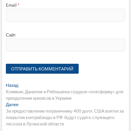
Email
*
Сайт
Навигация
Предыдущая
Назад
запись:
Климкин, Данилюк и Рябошапка создали «платформу» для
по
преодоления кризисов в Украине
записям
Следующая
Далее
запись:
За предоставление пограничнику 400 долл. США взятки за
покрытия контрабанды в РФ будут судить служащего
лесхоза в Луганской области