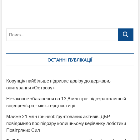
Поиск…
ОСТАННІ ПУБЛІКАЦІЇ
Корупція найбільше підриває довіру до держави,-
опитування «Острову»
Незаконне збагачення на 13,9 млн грн: підозра колишній
віцепрем’єрці- міністерці юстиції
Майже 21 млн грн необґрунтованих активів: ДБР
повідомило про підозру колишньому керівнику логістики
Повітряних Сил