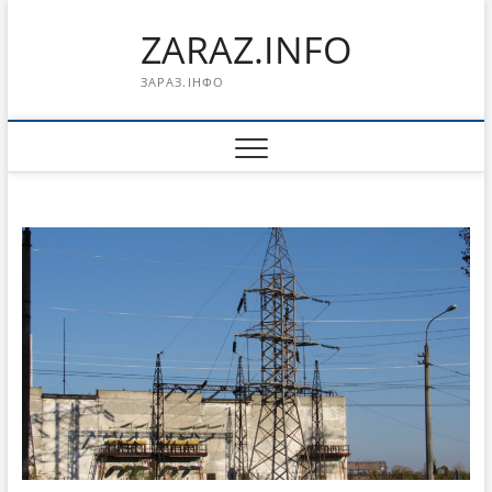
Перейти
ZARAZ.INFO
к
содержимому
ЗАРАЗ.ІНФО