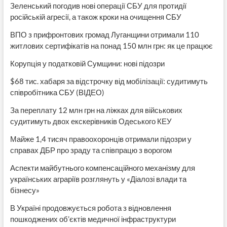
Зеленський погодив нові операції СБУ для протидії
російській агресії, а також кроки на очищення СБУ
ВПО з прифронтових громад Луганщини отримали 110
житлових сертифікатів на понад 150 млн грн: як це працює
Корупція у податковій Сумщини: нові підозри
$68 тис. хабаря за відстрочку від мобілізації: судитимуть
співробітника СБУ (ВІДЕО)
За переплату 12 млн грн на ліжках для військових
судитимуть двох екскерівників Одеського КЕУ
Майже 1,4 тисяч правоохоронців отримали підозри у
справах ДБР про зраду та співпрацю з ворогом
Аспекти майбутнього компенсаційного механізму для
українських аграріїв розглянуть у «Діалозі влади та
бізнесу»
В Україні продовжується робота з відновлення
пошкоджених об’єктів медичної інфраструктури