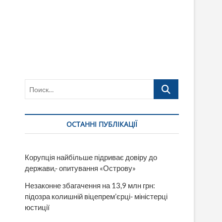
Поиск…
ОСТАННІ ПУБЛІКАЦІЇ
Корупція найбільше підриває довіру до
держави,- опитування «Острову»
Незаконне збагачення на 13,9 млн грн:
підозра колишній віцепрем’єрці- міністерці
юстиції