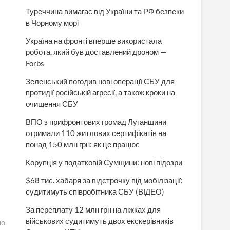
Туреччина вимагає від України та РФ безпеки
в Чорному морі
Україна на фронті вперше використала
робота, який був доставлений дроном —
Forbs
Зеленський погодив нові операції СБУ для
протидії російській агресії, а також кроки на
очищення СБУ
ВПО з прифронтових громад Луганщини
отримали 110 житлових сертифікатів на
понад 150 млн грн: як це працює
Корупція у податковій Сумщини: нові підозри
$68 тис. хабаря за відстрочку від мобілізації:
судитимуть співробітника СБУ (ВІДЕО)
За переплату 12 млн грн на ліжках для
військових судитимуть двох екскерівників
но