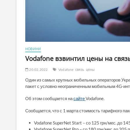
НОВИНИ
Vodafone взвинтил цены на связ
20.02.2022
Vodafone
связь
цены
Один из самых крупных мобильных операторов Укра
пакет с условно неограниченным мобильным 4G-инт
Об этом сообщается на
сайте
Vodafone.
Сообщается, что с 1 марта стоимость тарифного паке
Vodafone SuperNet Start – со 125 грн/мес. до 145
Vodafone SuperNet Pro – со 180 грн/мес до 205 г