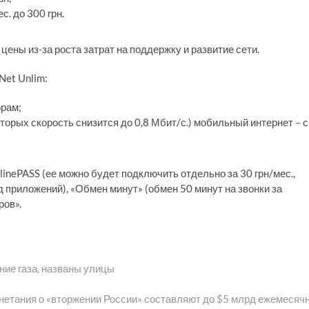
с. до 300 грн.
ены из-за роста затрат на поддержку и развитие сети.
Net Unlim:
орам;
торых скорость снизится до 0,8 Мбит/с.) мобильный интернет – с
linePASS (ее можно будет подключить отдельно за 30 грн/мес.,
 приложений), «Обмен минут» (обмен 50 минут на звонки за
ров».
ние газа, названы улицы
нетания о «вторжении России» составляют до $5 млрд ежемесяч