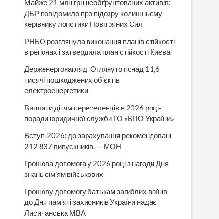
Майже 21 млн грн необґрунтованих активів:
ДБР повідомило про підозру колишньому
керівнику логістики Повітряних Сил
РНБО розглянула виконання планів стійкості
в регіонах і затвердила план стійкості Києва
Держенергонагляд: Оглянуто понад 11,6
тисячі пошкоджених об’єктів
електроенергетики
Виплати дітям переселенців в 2026 році-
поради юридичної служби ГО «ВПО України»
Вступ-2026: до зарахування рекомендовані
212 837 випускників, — МОН
Грошова допомога у 2026 році з нагоди Дня
знань сім’ям військових
Грошову допомогу батькам загиблих воїнів
до Дня пам’яті захисників України надає
Лисичанська МВА