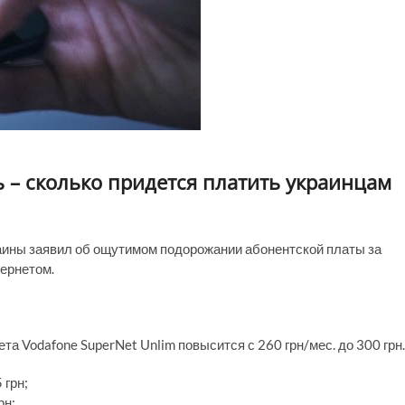
ь – сколько придется платить украинцам
ины заявил об ощутимом подорожании абонентской платы за
ернетом.
та Vodafone SuperNet Unlim повысится с 260 грн/мес. до 300 грн.
 грн;
рн;