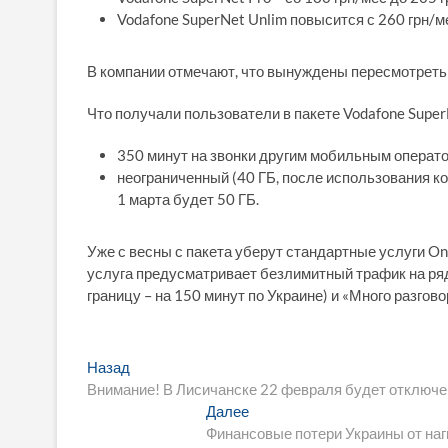
Vodafone SuperNet Unlim повысится с 260 грн/ме
В компании отмечают, что вынуждены пересмотреть ц
Что получали пользователи в пакете Vodafone Super
350 минут на звонки другим мобильным операт
неограниченный (40 ГБ, после использования ко
1 марта будет 50 ГБ.
Уже с весны с пакета уберут стандартные услуги On
услуга предусматривает безлимитный трафик на ряд
границу – на 150 минут по Украине) и «Много разгово
Навигация
Предыдущая
Назад
запись:
Внимание! В Лисичанске 22 февраля будет отключе
по
Следующая
Далее
записям
запись:
Финансовые потери Украины от наг