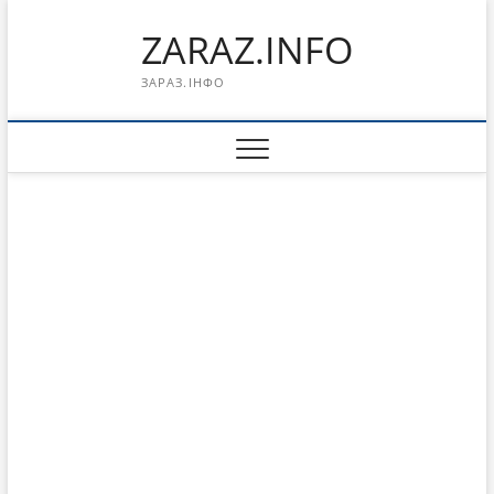
Перейти
ZARAZ.INFO
к
содержимому
ЗАРАЗ.ІНФО