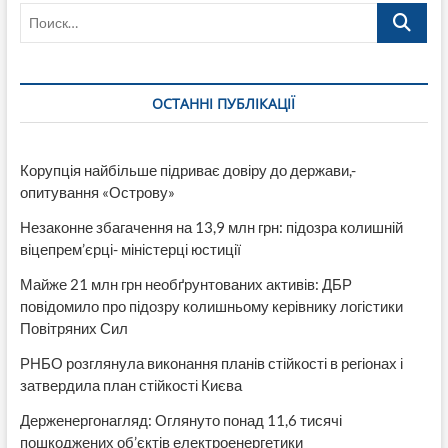
Поиск…
ОСТАННІ ПУБЛІКАЦІЇ
Корупція найбільше підриває довіру до держави,-
опитування «Острову»
Незаконне збагачення на 13,9 млн грн: підозра колишній
віцепрем’єрці- міністерці юстиції
Майже 21 млн грн необґрунтованих активів: ДБР
повідомило про підозру колишньому керівнику логістики
Повітряних Сил
РНБО розглянула виконання планів стійкості в регіонах і
затвердила план стійкості Києва
Держенергонагляд: Оглянуто понад 11,6 тисячі
пошкоджених об’єктів електроенергетики