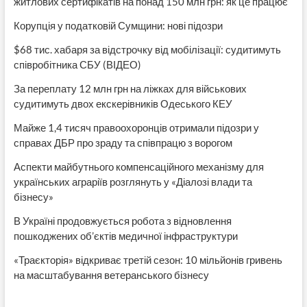
житлових сертифікатів на понад 150 млн грн: як це працює
Корупція у податковій Сумщини: нові підозри
$68 тис. хабаря за відстрочку від мобілізації: судитимуть
співробітника СБУ (ВІДЕО)
За переплату 12 млн грн на ліжках для військових
судитимуть двох екскерівників Одеського КЕУ
Майже 1,4 тисяч правоохоронців отримали підозри у
справах ДБР про зраду та співпрацю з ворогом
Аспекти майбутнього компенсаційного механізму для
українських аграріїв розглянуть у «Діалозі влади та
бізнесу»
В Україні продовжується робота з відновлення
пошкоджених об’єктів медичної інфраструктури
«Траєкторія» відкриває третій сезон: 10 мільйонів гривень
на масштабування ветеранського бізнесу