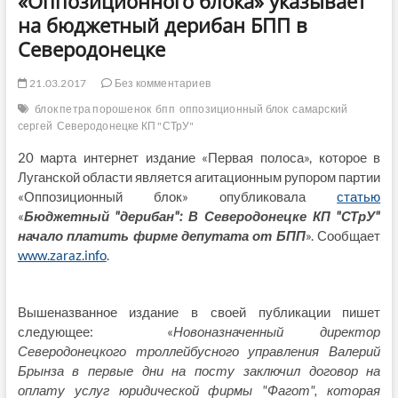
«Оппозиционного блока» указывает
на бюджетный дерибан БПП в
Северодонецке
21.03.2017
Без комментариев
блок петра порошенок
бпп
оппозиционный блок
самарский
сергей
Северодонецке КП "СТрУ"
20 марта интернет издание «Первая полоса», которое в
Луганской области является агитационным рупором партии
«Оппозиционный блок» опубликовала
статью
«
Бюджетный "дерибан": В Северодонецке КП "СТрУ"
начало платить фирме депутата от БПП
». Сообщает
www.zaraz.info
.
Вышеназванное издание в своей публикации пишет
следующее: «
Новоназначенный директор
Северодонецкого троллейбусного управления Валерий
Брынза в первые дни на посту заключил договор на
оплату услуг юридической фирмы "Фагот", которая