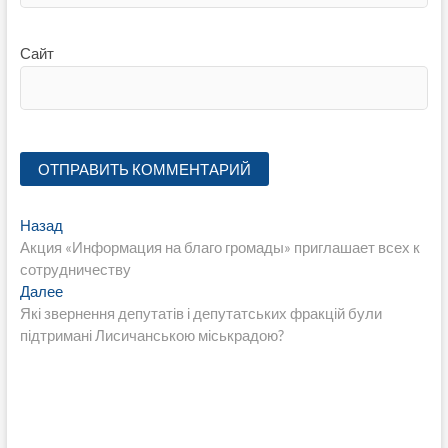
Сайт
Навигация
Предыдущая
Назад
запись:
Акция «Информация на благо громады» приглашает всех к
по
сотрудничеству
записям
Следующая
Далее
запись:
Які звернення депутатів і депутатських фракцій були
підтримані Лисичанською міськрадою?