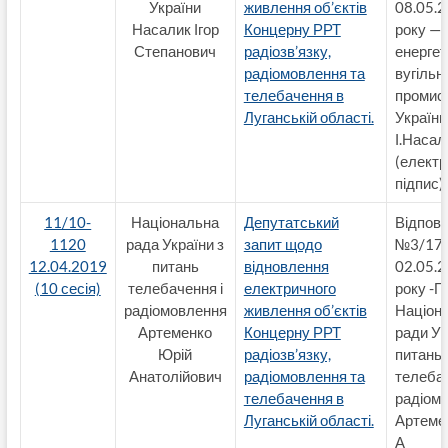
України
живлення об’єктів
08.05.
Насалик Ігор
Концерну РРТ
року — 
Степанович
радіозв’язку,
енергет
радіомовлення та
вугільн
телебачення в
промис
Луганській області.
України
І.Насал
(елект
підпис)
11/10-
Національна
Депутатський
Відпові
1120
рада України з
запит щодо
№3/17 
12.04.2019
питань
відновлення
02.05.
(10 сесія)
телебачення і
електричного
року -Г
радіомовлення
живлення об’єктів
Націон
Артеменко
Концерну РРТ
ради Ук
Юрій
радіозв’язку,
питань
Анатолійович
радіомовлення та
телебач
телебачення в
радіом
Луганській області.
Артеме
А