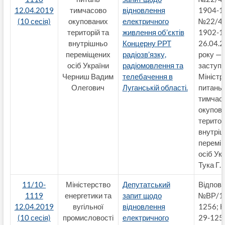
12.04.2019
тимчасово
відновлення
1904-1
(10 сесія)
окупованих
електричного
№22/4.
територій та
живлення об’єктів
1902-19
внутрішньо
Концерну РРТ
26.04.
переміщених
радіозв’язку,
року —
осіб України
радіомовлення та
заступ
Черниш Вадим
телебачення в
Міністр
Олегович
Луганській області.
питань
тимчас
окупов
територ
внутрі
перемі
осіб Ук
Тука Г.
11/10-
Міністерство
Депутатський
Відпові
1119
енергетики та
запит щодо
№ВР/1-
12.04.2019
вугільної
відновлення
1256; 
(10 сесія)
промисловості
електричного
29-1255