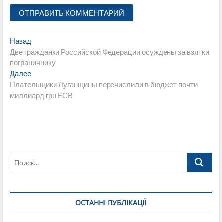
Навигация
Предыдущая
Назад
запись:
Две гражданки Российской Федерации осуждены за взятки
по
пограничнику
записям
Следующая
Далее
запись:
Плательщики Луганщины перечислили в бюджет почти
миллиард грн ЕСВ
Поиск…
ОСТАННІ ПУБЛІКАЦІЇ