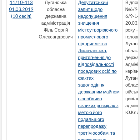
11/10-413
Луганська
Депутатський
Відпов
01.03.2019
обласна
запит щодо
№6/9-
(10 сесія)
державна
недопущення
6/9-14
адміністрація
знищення
20.03.
Філь Сергій
містоутворюючого
року — 
Олександрович
промислового
голови
підприємства
Луганс
Лисичанська,
обласн
притягнення до
держа
відповідальності
адмініс
посадових осіб по
керівн
фактах
Луганс
заволодіння
обласн
державним майном
військ
в особливо
цивіль
великих розмірах з
адміні
метою його
Ю.Кли
подальшого
перепродажу
третім особам, та
зловживання