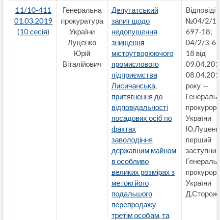
11/10-411
Генеральна
Депутатський
Відповіді
01.03.2019
прокуратура
запит щодо
№04/2/1-
(10 сесія)
України
недопущення
697-18;
Луценко
знищення
04/2/3-69
Юрій
містоутворюючого
18 від
Віталійович
промислового
09.04.201
підприємства
08.04.201
Лисичанська,
року —
притягнення до
Генераль
відповідальності
прокурор
посадових осіб по
України
фактах
Ю.Луценк
заволодіння
перший
державним майном
заступник
в особливо
Генеральн
великих розмірах з
прокурор
метою його
України
подальшого
Д.Сторож
перепродажу
третім особам, та