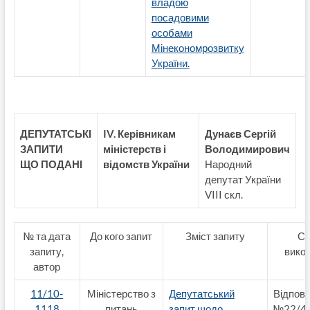
владою
посадовими
особами
Мінекономрозвитку
України.
ДЕПУТАТСЬКІ
IV. Керівникам
Дунаєв Сергій
ЗАПИТИ
міністерств і
Володимирович
ЩО ПОДАНІ
відомств України
Народний
депутат України
VIII скл.
№ та дата
До кого запит
Зміст запиту
Ст
запиту,
вико
автор
11/10-
Міністерство з
Депутатський
Відпові
1118
питань
запит щодо
№22/4.