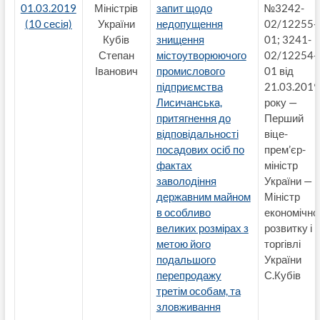
01.03.2019
Міністрів
запит щодо
№3242-
(10 сесія)
України
недопущення
02/12255-
Кубів
знищення
01; 3241-
Степан
містоутворюючого
02/12254-
Іванович
промислового
01 від
підприємства
21.03.2019
Лисичанська,
року —
притягнення до
Перший
відповідальності
віце-
посадових осіб по
прем’єр-
фактах
міністр
заволодіння
України —
державним майном
Міністр
в особливо
економічно
великих розмірах з
розвитку і
метою його
торгівлі
подальшого
України
перепродажу
С.Кубів
третім особам, та
зловживання