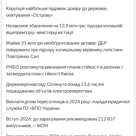
Корупція найбільше підриває довіру до держави,-
опитування «Острову»
Незаконне збагачення на 13,9 млн грн: підозра колишній
віцепрем’єрці- міністерці юстиції
Майже 21 млн грн необґрунтованих активів: ДБР
повідомило про підозру колишньому керівнику логістики
Повітряних Сил
РНБО розглянула виконання планів стійкості в регіонах і
затвердила план стійкості Києва
Держенергонагляд: Оглянуто понад 11,6 тисячі
пошкоджених об’єктів електроенергетики
Виплати дітям переселенців в 2026 році- поради юридичної
служби ГО «ВПО України»
Вступ-2026: до зарахування рекомендовані 212 837
випускників, — МОН
Грошова допомога у 2026 році з нагоди Дня знань сім’ям