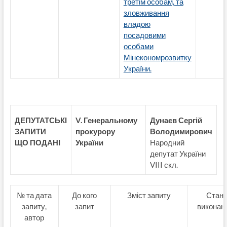
третім особам, та
зловживання
владою
посадовими
особами
Мінекономрозвитку
України.
ДЕПУТАТСЬКІ
V. Генеральному
Дунаєв Сергій
ЗАПИТИ
прокурору
Володимирович
ЩО ПОДАНІ
України
Народний
депутат України
VIII скл.
№ та дата
До кого
Зміст запиту
Стан
запиту,
запит
виконан
автор