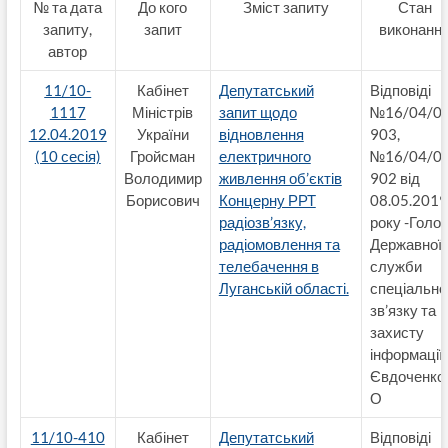
№ та дата
До кого
Зміст запиту
Стан
запиту,
запит
виконанн
автор
11/10-
Кабінет
Депутатський
Відповіді
1117
Міністрів
запит щодо
№16/04/02
12.04.2019
України
відновлення
903,
(10 сесія)
Гройсман
електричного
№16/04/02
Володимир
живлення об’єктів
902 від
Борисович
Концерну РРТ
08.05.2019
радіозв’язку,
року -Голо
радіомовлення та
Державної
телебачення в
служби
Луганській області.
спеціально
зв’язку та
захисту
інформації
Євдоченко
О
11/10-410
Кабінет
Депутатський
Відповіді