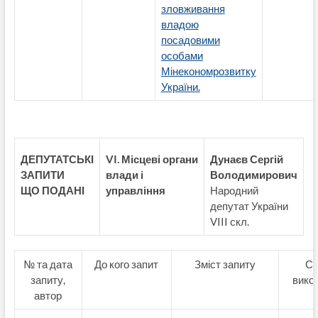
зловживання
владою
посадовими
особами
Мінекономрозвитку
України.
ДЕПУТАТСЬКІ
VI. Місцеві органи
Дунаєв Сергій
ЗАПИТИ
влади і
Володимирович
ЩО ПОДАНІ
управління
Народний
депутат України
VIII скл.
№ та дата
До кого запит
Зміст запиту
Ст
запиту,
вико
автор