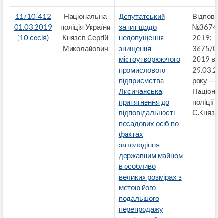
11/10-412
Національна
Депутатський
Відпові
01.03.2019
поліція України
запит щодо
№3674/
(10 сесія)
Князєв Сергій
недопущення
2019;
Миколайович
знищення
3675/0
містоутворюючого
2019 ві
промислового
29.03.
підприємства
року — 
Лисичанська,
Націон
притягнення до
поліції 
відповідальності
С.Княз
посадових осіб по
фактах
заволодіння
державним майном
в особливо
великих розмірах з
метою його
подальшого
перепродажу