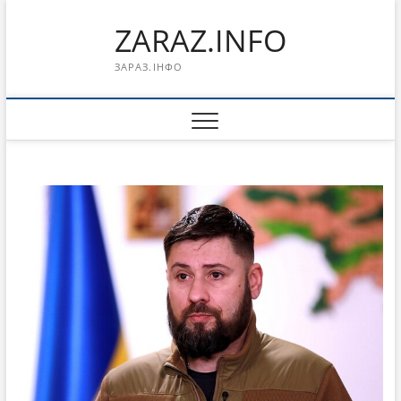
Перейти
ZARAZ.INFO
к
содержимому
ЗАРАЗ.ІНФО