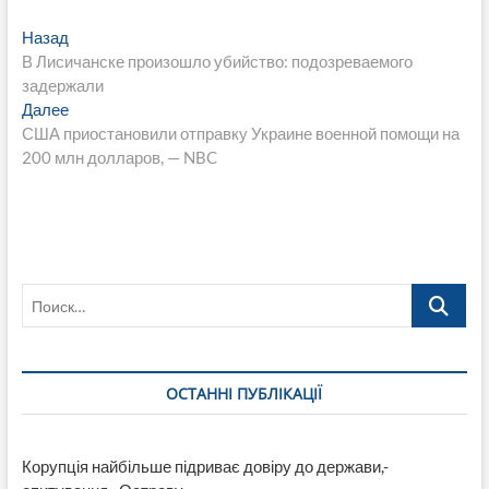
Навигация
Предыдущая
Назад
запись:
В Лисичанске произошло убийство: подозреваемого
по
задержали
записям
Следующая
Далее
запись:
США приостановили отправку Украине военной помощи на
200 млн долларов, — NBC
Поиск…
ОСТАННІ ПУБЛІКАЦІЇ
Корупція найбільше підриває довіру до держави,-