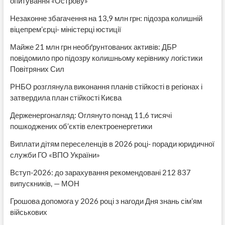
опитування «Острову»
Незаконне збагачення на 13,9 млн грн: підозра колишній
віцепрем’єрці- міністерці юстиції
Майже 21 млн грн необґрунтованих активів: ДБР
повідомило про підозру колишньому керівнику логістики
Повітряних Сил
РНБО розглянула виконання планів стійкості в регіонах і
затвердила план стійкості Києва
Держенергонагляд: Оглянуто понад 11,6 тисячі
пошкоджених об’єктів електроенергетики
Виплати дітям переселенців в 2026 році- поради юридичної
служби ГО «ВПО України»
Вступ-2026: до зарахування рекомендовані 212 837
випускників, — МОН
Грошова допомога у 2026 році з нагоди Дня знань сім’ям
військових