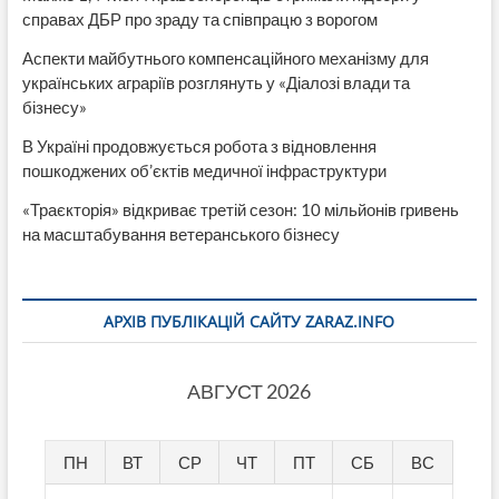
справах ДБР про зраду та співпрацю з ворогом
Аспекти майбутнього компенсаційного механізму для
українських аграріїв розглянуть у «Діалозі влади та
бізнесу»
В Україні продовжується робота з відновлення
пошкоджених об’єктів медичної інфраструктури
«Траєкторія» відкриває третій сезон: 10 мільйонів гривень
на масштабування ветеранського бізнесу
АРХІВ ПУБЛІКАЦІЙ САЙТУ ZARAZ.INFO
АВГУСТ 2026
ПН
ВТ
СР
ЧТ
ПТ
СБ
ВС