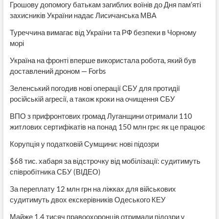
Грошову допомогу батькам загиблих воїнів до Дня пам’яті
захисників України надає Лисичанська МВА
Туреччина вимагає від України та РФ безпеки в Чорному
морі
Україна на фронті вперше використала робота, який був
доставлений дроном — Forbs
Зеленський погодив нові операції СБУ для протидії
російській агресії, а також кроки на очищення СБУ
ВПО з прифронтових громад Луганщини отримали 110
житлових сертифікатів на понад 150 млн грн: як це працює
Корупція у податковій Сумщини: нові підозри
$68 тис. хабаря за відстрочку від мобілізації: судитимуть
співробітника СБУ (ВІДЕО)
За переплату 12 млн грн на ліжках для військових
судитимуть двох екскерівників Одеського КЕУ
Майже 1,4 тисяч правоохоронців отримали підозри у