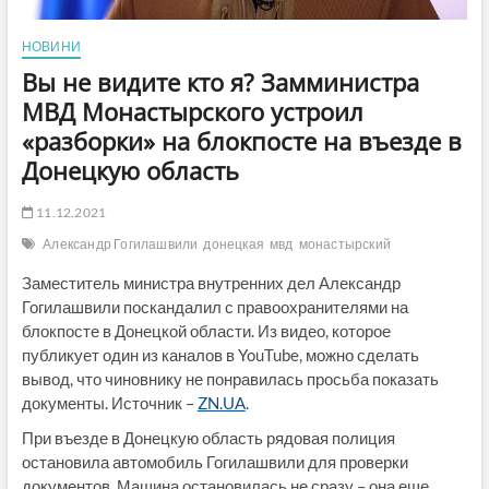
НОВИНИ
Вы не видите кто я? Замминистра
МВД Монастырского устроил
«разборки» на блокпосте на въезде в
Донецкую область
11.12.2021
Александр Гогилашвили
донецкая
мвд
монастырский
Заместитель министра внутренних дел Александр
Гогилашвили поскандалил с правоохранителями на
блокпосте в Донецкой области. Из видео, которое
публикует один из каналов в YouTube, можно сделать
вывод, что чиновнику не понравилась просьба показать
документы. Источник –
ZN.UA
.
При въезде в Донецкую область рядовая полиция
остановила автомобиль Гогилашвили для проверки
документов. Машина остановилась не сразу – она еще