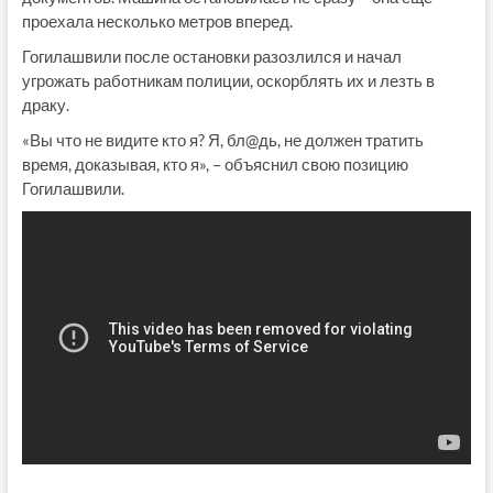
проехала несколько метров вперед.
Гогилашвили после остановки разозлился и начал
угрожать работникам полиции, оскорблять их и лезть в
драку.
«Вы что не видите кто я? Я, бл@дь, не должен тратить
время, доказывая, кто я», – объяснил свою позицию
Гогилашвили.