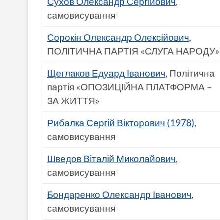
Сухов Олександр Сергійович
,
самовисування
Сорокін Олександр Олексійович
,
ПОЛІТИЧНА ПАРТІЯ «СЛУГА НАРОДУ»
Щеглаков Едуард Іванович
, Політична
партія «ОПОЗИЦІЙНА ПЛАТФОРМА –
ЗА ЖИТТЯ»
Рибалка Сергій Вікторович (1978)
,
самовисування
Шведов Віталій Миколайович
,
самовисування
Бондаренко Олександр Іванович
,
самовисування