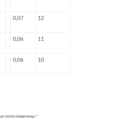
0,07
12
0,06
11
0,06
10
ые поля помечены
*