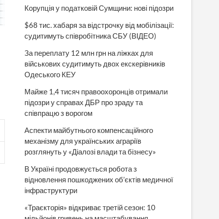
Корупція у податковій Сумщини: нові підозри
$68 тис. хабаря за відстрочку від мобілізації:
судитимуть співробітника СБУ (ВІДЕО)
За переплату 12 млн грн на ліжках для
військових судитимуть двох екскерівників
Одеського КЕУ
Майже 1,4 тисяч правоохоронців отримали
підозри у справах ДБР про зраду та
співпрацю з ворогом
Аспекти майбутнього компенсаційного
механізму для українських аграріїв
розглянуть у «Діалозі влади та бізнесу»
В Україні продовжується робота з
відновлення пошкоджених об’єктів медичної
інфраструктури
«Траєкторія» відкриває третій сезон: 10
мільйонів гривень на масштабування