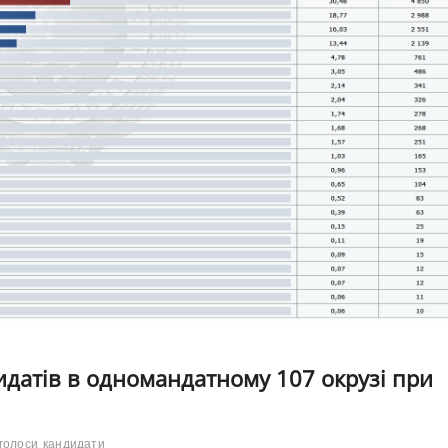
идатів в одномандатному 107 окрузі при
голоси
кандидати