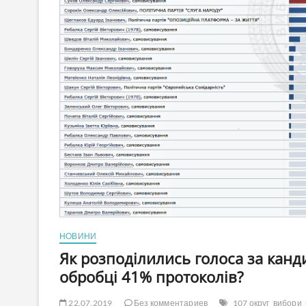
НОВИНИ
Як розподілились голоса за канд
обробці 41% протоколів?
22.07.2019
Без комментариев
107 округ
вибори