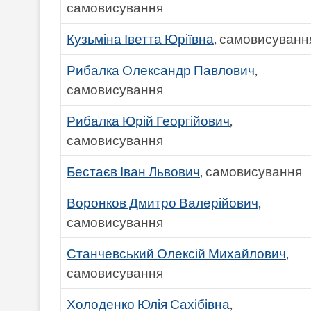
самовисування
Кузьміна Іветта Юріївна
, самовисуванн
Рибалка Олександр Павлович
,
самовисування
Рибалка Юрій Георгійович
,
самовисування
Бестаєв Іван Львович
, самовисування
Воронков Дмитро Валерійович
,
самовисування
Станчевський Олексій Михайлович
,
самовисування
Холоденко Юлія Сахібівна
,