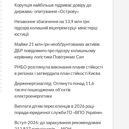
Корупція найбільше підриває довіру до
держави,- опитування «Острову»
Незаконне збагачення на 13,9 млн грн:
підозра колишній віцепрем’єрці- міністерці
юстиції
Майже 21 млн грн необґрунтованих активів:
ДБР повідомило про підозру колишньому
керівнику логістики Повітряних Сил
РНБО розглянула виконання планів стійкості
в регіонах і затвердила план стійкості Києва
Держенергонагляд: Оглянуто понад 11,6
тисячі пошкоджених об’єктів
електроенергетики
Виплати дітям переселенців в 2026 році-
поради юридичної служби ГО «ВПО України»
Вступ-2026: до зарахування рекомендовані
212 837 випускників, — МОН