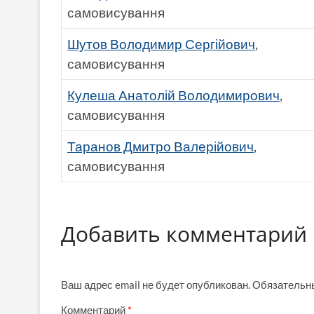
самовисування
Шутов Володимир Сергійович
,
самовисування
Кулеша Анатолій Володимирович
,
самовисування
Таранов Дмитро Валерійович
,
самовисування
Добавить комментарий
Ваш адрес email не будет опубликован.
Обязательн
Комментарий
*