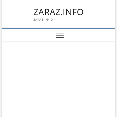
Перейти
ZARAZ.INFO
к
содержимому
ЗАРАЗ.ІНФО