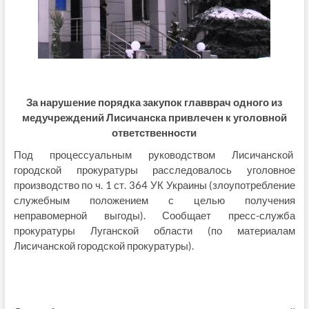
За нарушение порядка закупок главврач одного из
медучреждений Лисичанска привлечен к уголовной
ответственности
Под процессуальным руководством Лисичанской
городской прокуратуры расследовалось уголовное
производство по ч. 1 ст. 364 УК Украины (злоупотребление
служебным положением с целью получения
неправомерной выгоды). Сообщает пресс-служба
прокуратуры Луганской области (по материалам
Лисичанской городской прокуратуры).