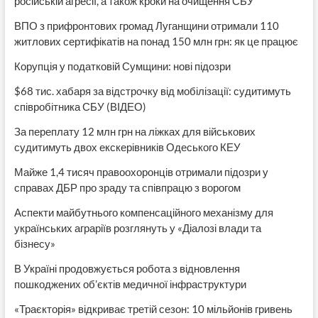
російській агресії, а також кроки на очищення СБУ
ВПО з прифронтових громад Луганщини отримали 110
житлових сертифікатів на понад 150 млн грн: як це працює
Корупція у податковій Сумщини: нові підозри
$68 тис. хабаря за відстрочку від мобілізації: судитимуть
співробітника СБУ (ВІДЕО)
За переплату 12 млн грн на ліжках для військових
судитимуть двох екскерівників Одеського КЕУ
Майже 1,4 тисяч правоохоронців отримали підозри у
справах ДБР про зраду та співпрацю з ворогом
Аспекти майбутнього компенсаційного механізму для
українських аграріїв розглянуть у «Діалозі влади та
бізнесу»
В Україні продовжується робота з відновлення
пошкоджених об’єктів медичної інфраструктури
«Траєкторія» відкриває третій сезон: 10 мільйонів гривень