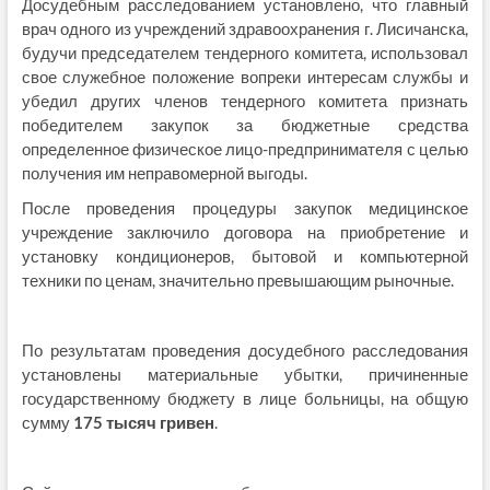
Досудебным расследованием установлено, что главный
врач одного из учреждений здравоохранения г. Лисичанска,
будучи председателем тендерного комитета, использовал
свое служебное положение вопреки интересам службы и
убедил других членов тендерного комитета признать
победителем закупок за бюджетные средства
определенное физическое лицо-предпринимателя с целью
получения им неправомерной выгоды.
После проведения процедуры закупок медицинское
учреждение заключило договора на приобретение и
установку кондиционеров, бытовой и компьютерной
техники по ценам, значительно превышающим рыночные.
По результатам проведения досудебного расследования
установлены материальные убытки, причиненные
государственному бюджету в лице больницы, на общую
сумму
175 тысяч гривен
.