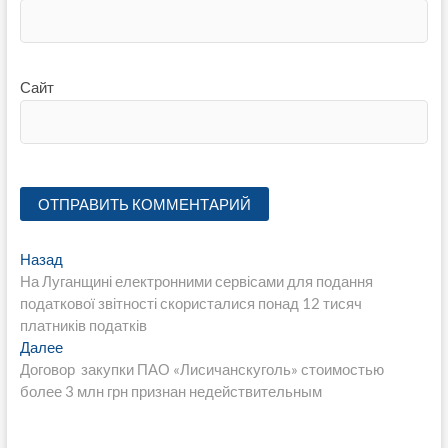
Сайт
Навигация
Предыдущая
Назад
запись:
На Луганщині електронними сервісами для подання
по
податкової звітності скористалися понад 12 тисяч
записям
платників податків
Следующая
Далее
запись:
Договор закупки ПАО «Лисичанскуголь» стоимостью
более 3 млн грн признан недействительным