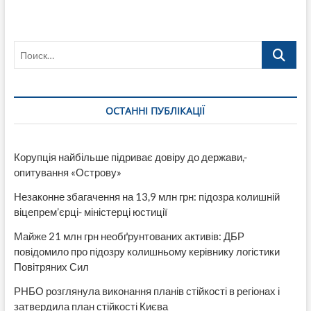
Поиск…
ОСТАННІ ПУБЛІКАЦІЇ
Корупція найбільше підриває довіру до держави,-
опитування «Острову»
Незаконне збагачення на 13,9 млн грн: підозра колишній
віцепрем’єрці- міністерці юстиції
Майже 21 млн грн необґрунтованих активів: ДБР
повідомило про підозру колишньому керівнику логістики
Повітряних Сил
РНБО розглянула виконання планів стійкості в регіонах і
затвердила план стійкості Києва