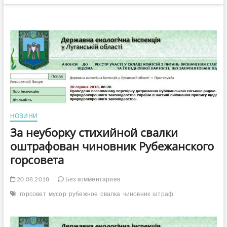
НОВИНИ
За неуборку стихийной свалки
оштрафован чиновник Рубежанского
горсовета
20.08.2018
Без комментариев
горсовет
мусор
рубежное
свалка
чиновник
штраф