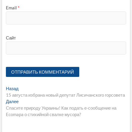
Email
*
Сайт
Навигация
Предыдущая
Назад
запись:
15 августа избрана новый депутат Лисичанского горсовета
по
Следующая
Далее
записям
запись:
Спасите природу Украины! Как подать е-сообщение на
Ecomapa о стихийной свалке мусора?