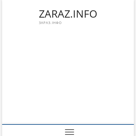
Перейти
ZARAZ.INFO
к
содержимому
ЗАРАЗ.ІНФО