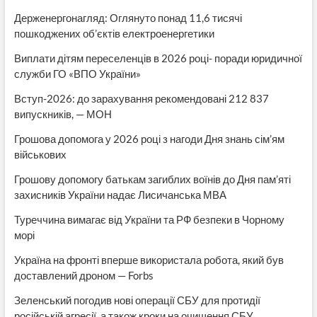
Держенергонагляд: Оглянуто понад 11,6 тисячі
пошкоджених об’єктів електроенергетики
Виплати дітям переселенців в 2026 році- поради юридичної
служби ГО «ВПО України»
Вступ-2026: до зарахування рекомендовані 212 837
випускників, — МОН
Грошова допомога у 2026 році з нагоди Дня знань сім’ям
військових
Грошову допомогу батькам загиблих воїнів до Дня пам’яті
захисників України надає Лисичанська МВА
Туреччина вимагає від України та РФ безпеки в Чорному
морі
Україна на фронті вперше використала робота, який був
доставлений дроном — Forbs
Зеленський погодив нові операції СБУ для протидії
російській агресії, а також кроки на очищення СБУ