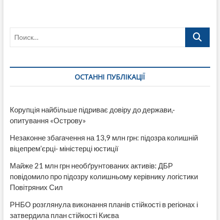
Поиск…
ОСТАННІ ПУБЛІКАЦІЇ
Корупція найбільше підриває довіру до держави,-
опитування «Острову»
Незаконне збагачення на 13,9 млн грн: підозра колишній
віцепрем’єрці- міністерці юстиції
Майже 21 млн грн необґрунтованих активів: ДБР
повідомило про підозру колишньому керівнику логістики
Повітряних Сил
РНБО розглянула виконання планів стійкості в регіонах і
затвердила план стійкості Києва