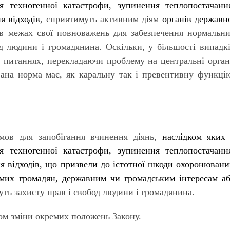
я техногенної катастрофи, зупинення теплопостачанн
я відходів
, сприятимуть активним діям
органів державн
 межах свої повноважень для забезпечення нормальн
д людини і громадянина. Оскільки, у більшості випадк
их питаннях, перекладаючи проблему на центральні орга
вана норма має, як каральну так і превентивну функці
мов для запобігання вчинення діянь,
наслідком яких
я техногенної катастрофи, зупинення теплопостачанн
ня відходів, що призвели до істотної шкоди охоронюван
емих громадян, державним чи громадським інтересам а
уть захисту прав і свобод людини і громадянина.
ом зміни окремих положень Закону.