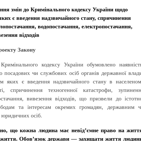
ння змін до Кримінального кодексу України щодо
 яких є введення надзвичайного стану, спричинення
плопостачання, водопостачання, електропостачання,
езення відходів
роекту Закону
Кримінального кодексу України обумовлено наявніс
тю посадових чи службових осіб органів державної влад
ком яких є введення надзвичайного стану в населено
ті, спричинення техногенної катастрофи, зупинен
остачання, вивезення відходів, що призвели до істотн
бодам та інтересам окремих громадян, державним 
 юридичних осіб.
ено, що кожна людина має невід’ємне право на житт
й життя. Обов’язок держави — захищати життя людин