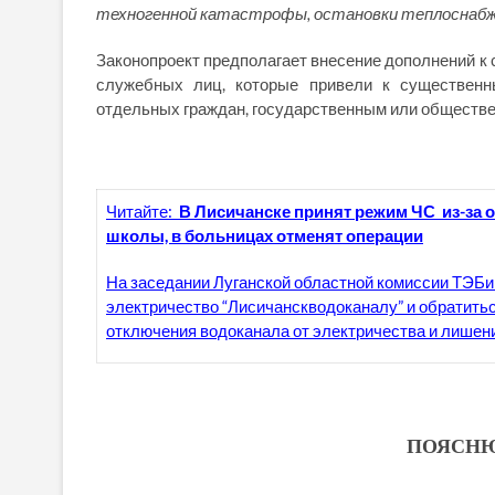
техногенной катастрофы, остановки теплоснабже
Законопроект предполагает внесение дополнений к 
служебных лиц, которые привели к существенн
отдельных граждан, государственным или обществе
Читайте:
В Лисичанске принят режим ЧС из-за 
школы, в больницах отменят операции
На заседании Луганской областной комиссии ТЭБ
электричество “Лисичанскводоканалу” и обратить
отключения водоканала от электричества и лишен
ПОЯСНЮ