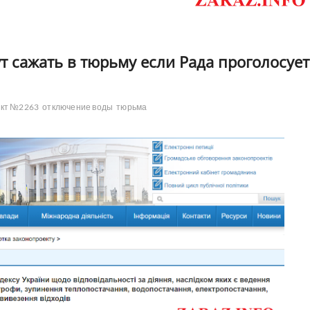
т сажать в тюрьму если Рада проголосует
ект №2263
отключение воды
тюрьма