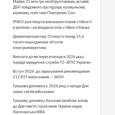
Майже 21 млн грн необґрунтованих активів:
ДБР повідомило про підозру колишньому
керівнику логістики Повітряних Сил
РНБО розглянула виконання планів стійкості
в регіонах і затвердила план стійкості Києва
Держенергонагляд: Оглянуто понад 11,6
тисячі пошкоджених об’єктів
електроенергетики
Виплати дітям переселенців в 2026 році-
поради юридичної служби ГО «ВПО України»
Вступ-2026: до зарахування рекомендовані
212 837 випускників, — МОН
Грошова допомога у 2026 році з нагоди Дня
знань сім’ям військових
Грошову допомогу батькам загиблих воїнів
до Дня пам’яті захисників України надає
Лисичанська МВА