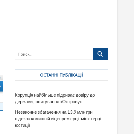
Поиск…
ОСТАННІ ПУБЛІКАЦІЇ
Корупція найбільше підриває довіру до
держави,- опитування «Острову»
Незаконне збагачення на 13,9 млн грн:
підозра колишній віцепрем’єрці- міністерці
юстиції