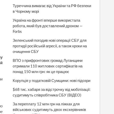
Туреччина вимагає від України та РФ безпеки
в Чорному морі
Україна на фронті вперше використала
робота, який був доставлений дроном —
Forbs
Зеленський погодив нові операції СБУ для
протидії російській агресії, а також кроки на
очищення СБУ
му
ВПО з прифронтових громад Луганщини
ой
отримали 110 житлових сертифікатів на
понад 150 млн грн: як це працює
ни
Корупція у податковій Сумщини: нові підозри
$68 тис. хабаря за відстрочку від мобілізації:
судитимуть співробітника СБУ (ВІДЕО)
За переплату 12 млн грн на ліжках для
но
військових судитимуть двох екскерівників
ие