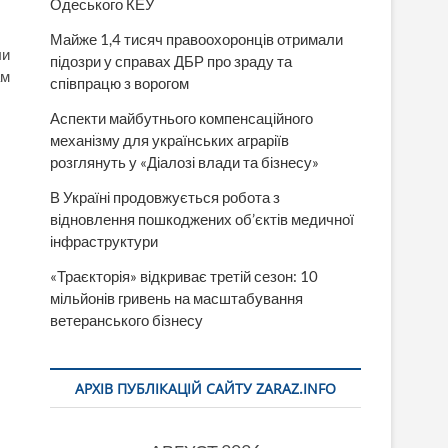
Одеського КЕУ
Майже 1,4 тисяч правоохоронців отримали
ли
підозри у справах ДБР про зраду та
ам
співпрацю з ворогом
Аспекти майбутнього компенсаційного
механізму для українських аграріїв
розглянуть у «Діалозі влади та бізнесу»
В Україні продовжується робота з
відновлення пошкоджених об’єктів медичної
інфраструктури
«Траєкторія» відкриває третій сезон: 10
мільйонів гривень на масштабування
ветеранського бізнесу
АРХІВ ПУБЛІКАЦІЙ САЙТУ ZARAZ.INFO