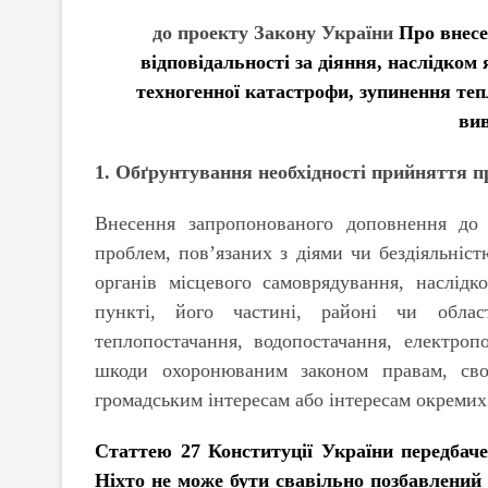
до проекту Закону України
Про внесе
відповідальності за діяння, наслідком
техногенної катастрофи, зупинення те
вив
1. Обґрунтування необхідності прийняття п
Внесення запропонованого доповнення до 
проблем, пов’язаних з діями чи бездіяльніс
органів місцевого самоврядування, наслід
пункті, його частині, районі чи облас
теплопостачання, водопостачання, електроп
шкоди охоронюваним законом правам, сво
громадським інтересам або інтересам окремих
Статтею 27
Конституції України передбач
Ніхто не може бути свавільно позбавлени