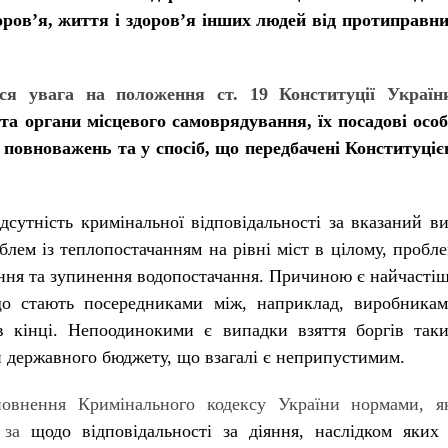
оров’я, життя і здоров’я інших людей від протиправн
ся увага на положення ст. 19 Конституції Україн
та органи місцевого самоврядування, їх посадові осо
х повноважень та у спосіб, що передбачені Конституці
ідсутність кримінальної відповідальності за вказаний в
ем із теплопостачанням на рівні міст в цілому, пробл
ення та зупинення водопостачання. Причиною є найчасті
що стають посередниками між, наприклад, виробника
в кінці. Непоодинокими є випадки взяття боргів так
и державного бюджету, що взагалі є неприпустимим.
повнення Кримінального кодексу України нормами, я
ь за
щодо відповідальності за діяння, наслідком яких