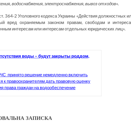
ния, водоснабжения, электроснабжения, вывоз отходов
«.
ст. 364-2 Уголовного кодекса Украины «Действия должностных и
ый вред охраняемым законом правам, свободам и интерес
нным интересам или интересам отдельных юридических лиц».
отсутствия воды – будут закрыты роддом,
иЧС принято решение немедленно включить
ся к правоохранителям дать правовую оценку
ия права граждан на водообеспечение
ВАЛЬНА ЗАПИСКА