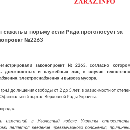
 сажать в тюрьму если Рада проголосует за
нопроект №2263
егистрировали законопроект №2263, согласно которо
сть должностных и служебных лиц в случае техногенн
абжения, электроснабжения и вывоза мусора.
грн.) до лишения свободы от 2 до 5 лет, в зависимости от степе
Официальный портал Верховной Рады Украины.
народа».
и изменений в Уголовный кодекс Украины относитель
ых является введение чрезвычайного положения, причинен