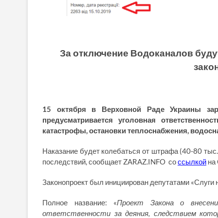
За отключение Водоканалов будут
зако
15 октября в Верховной Раде Украины зар
предусматривается уголовная ответственно
катастрофы, остановки теплоснабжения, водосн
Наказание будет колебаться от штрафа (40-80 тыс. 
последствий, сообщает ZARAZ.INFO со
ссылкой
на 
Законопроект был инициирован депутатами «Слуги 
Полное название: «
Проект Закона о внесени
ответственности за деяния, следствием котор