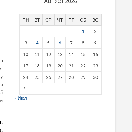
АВГУСТ 2026
ПН
ВТ
СР
ЧТ
ПТ
СБ
ВС
1
2
3
4
5
6
7
8
9
10
11
12
13
14
15
16
тю
17
18
19
20
21
22
23
и,
му
24
25
26
27
28
29
30
ня
31
ої
« Июл
чи
fake breitling
я.
и.