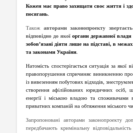
Кожен має право захищати своє життя і зд
посягань
.
Також
авторами законопроекту звертаєть
відповідно до якої
органи державної влади 
зобов’язані діяти лише на підставі, в межа
та законами України
.
Натомість спостерігається ситуація за якої в
правопорушення спричиняє виникненню пробл
із вивезенням побутових відходів, знеструмл
створення афілійованих юридичних осіб, 
енергії і міською владою та споживачами 
приватних компаній на обтяження міського ч
Запропоновані авторами законопроекту до
передбачають кримінальну відповідальніст