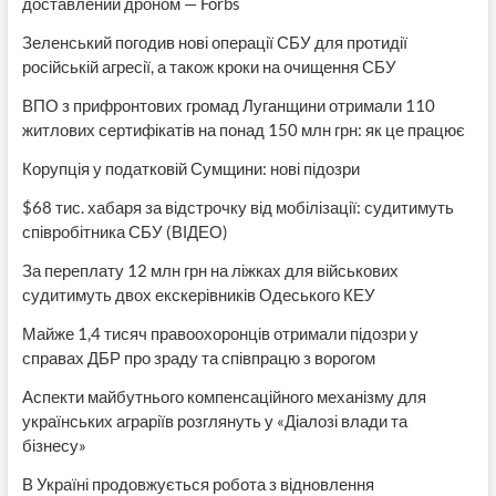
доставлений дроном — Forbs
Зеленський погодив нові операції СБУ для протидії
російській агресії, а також кроки на очищення СБУ
ВПО з прифронтових громад Луганщини отримали 110
житлових сертифікатів на понад 150 млн грн: як це працює
Корупція у податковій Сумщини: нові підозри
$68 тис. хабаря за відстрочку від мобілізації: судитимуть
співробітника СБУ (ВІДЕО)
За переплату 12 млн грн на ліжках для військових
судитимуть двох екскерівників Одеського КЕУ
Майже 1,4 тисяч правоохоронців отримали підозри у
справах ДБР про зраду та співпрацю з ворогом
Аспекти майбутнього компенсаційного механізму для
українських аграріїв розглянуть у «Діалозі влади та
бізнесу»
В Україні продовжується робота з відновлення