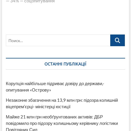
— 34% — соцопитування
Поиск…
ОСТАННІ ПУБЛІКАЦІЇ
Корупція найбільше підриває довіру до держави,-
опитування «Острову»
Незаконне збагачення на 13,9 млн грн: підозра колишній
віцепрем’єрці- міністерці юстиції
Майже 21 млн грн необґрунтованих активів: ДБР
повідомило про підозру колишньому керівнику логістики
Повітряних Сил