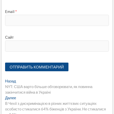
Email
*
Сайт
Навигация
Предыдущая
Назад
запись:
NYT: США варто більше обговорювати, як повинна
по
закінчитися війна в Україні
записям
Следующая
Далее
запись:
В Чехії з дискримінацією в різних життєвих ситуаціях
особисто стикалися 64% біженців з України. Не стикалися