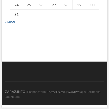
24
25
26
27
28
29
30
31
« Июл
fake breitling
ZARAZ.INFO
| Разработано:
Theme Freesia
|
WordPress
| © Все права
защищены