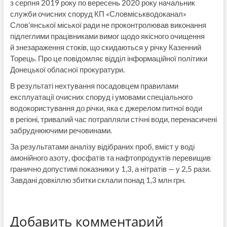
з серпня 2019 року по вересень 2020 року начальник
служби очисних споруд КП «Словміськводоканал»
Слов’янської міської ради не проконтролював виконання
підлеглими працівниками вимог щодо якісного очищення
й знезараження стоків, що скидаються у річку Казенний
Торець. Про це повідомляє відділ інформаційної політики
Донецької обласної прокуратури.
В результаті нехтування посадовцем правилами
експлуатації очисних споруд і умовами спеціального
водокористування до річки, яка є джерелом питної води
в регіоні, тривалий час потрапляли стічні води, перенасичені
забруднюючими речовинами.
За результатами аналізу відібраних проб, вміст у воді
амонійного азоту, фосфатів та нафтопродуктів перевищив
гранично допустимі показники у 1,3, а нітратів — у 2,5 рази.
Завдані довкіллю збитки склали понад 1,3 млн грн.
Добавить комментарий