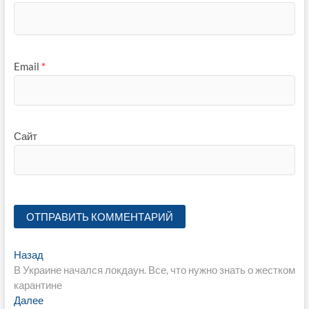
Email
*
Сайт
Навигация
Предыдущая
Назад
запись:
В Украине начался локдаун. Все, что нужно знать о жестком
по
карантине
записям
Следующая
Далее