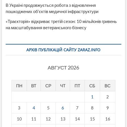
В Україні продовжується робота з відновлення
пошкоджених об’єктів медичної інфраструктури
«Траєкторія» відкриває третій сезон: 10 мільйонів гривень
на масштабування ветеранського бізнесу
АРХІВ ПУБЛІКАЦІЙ САЙТУ ZARAZ.INFO
АВГУСТ 2026
ПН
ВТ
СР
ЧТ
ПТ
СБ
ВС
1
2
3
4
5
6
7
8
9
10
11
12
13
14
15
16