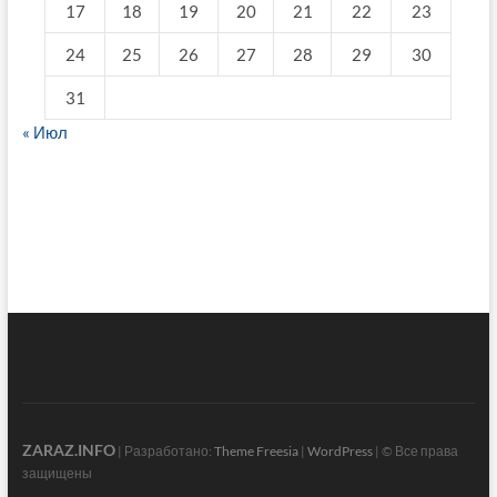
17
18
19
20
21
22
23
24
25
26
27
28
29
30
31
« Июл
fake breitling
ZARAZ.INFO
| Разработано:
Theme Freesia
|
WordPress
| © Все права
защищены