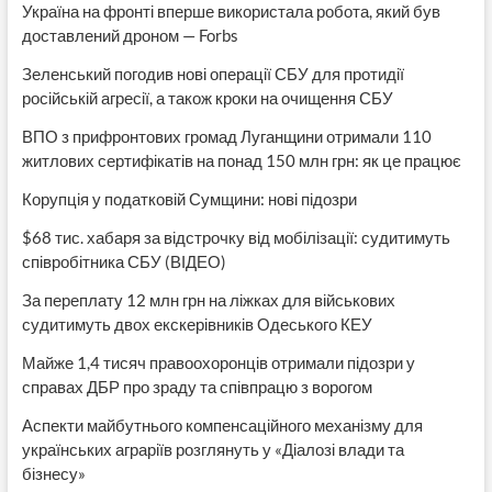
Україна на фронті вперше використала робота, який був
доставлений дроном — Forbs
Зеленський погодив нові операції СБУ для протидії
російській агресії, а також кроки на очищення СБУ
ВПО з прифронтових громад Луганщини отримали 110
житлових сертифікатів на понад 150 млн грн: як це працює
Корупція у податковій Сумщини: нові підозри
$68 тис. хабаря за відстрочку від мобілізації: судитимуть
співробітника СБУ (ВІДЕО)
За переплату 12 млн грн на ліжках для військових
судитимуть двох екскерівників Одеського КЕУ
Майже 1,4 тисяч правоохоронців отримали підозри у
справах ДБР про зраду та співпрацю з ворогом
Аспекти майбутнього компенсаційного механізму для
українських аграріїв розглянуть у «Діалозі влади та
бізнесу»