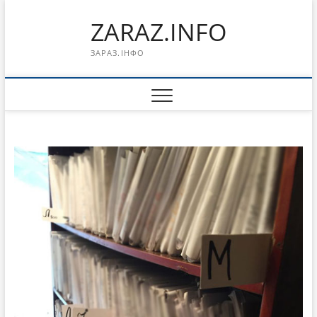
Перейти
ZARAZ.INFO
к
содержимому
ЗАРАЗ.ІНФО