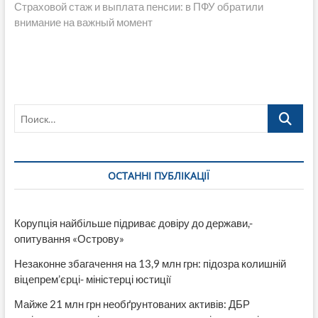
запись:
Страховой стаж и выплата пенсии: в ПФУ обратили
внимание на важный момент
Поиск…
ОСТАННІ ПУБЛІКАЦІЇ
Корупція найбільше підриває довіру до держави,-
опитування «Острову»
Незаконне збагачення на 13,9 млн грн: підозра колишній
віцепрем’єрці- міністерці юстиції
Майже 21 млн грн необґрунтованих активів: ДБР