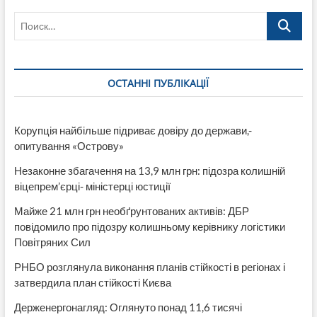
Поиск…
ОСТАННІ ПУБЛІКАЦІЇ
Корупція найбільше підриває довіру до держави,-
опитування «Острову»
Незаконне збагачення на 13,9 млн грн: підозра колишній
віцепрем’єрці- міністерці юстиції
Майже 21 млн грн необґрунтованих активів: ДБР
повідомило про підозру колишньому керівнику логістики
Повітряних Сил
РНБО розглянула виконання планів стійкості в регіонах і
затвердила план стійкості Києва
Держенергонагляд: Оглянуто понад 11,6 тисячі