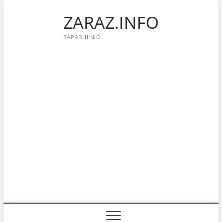
Перейти
ZARAZ.INFO
к
содержимому
ЗАРАЗ.ІНФО