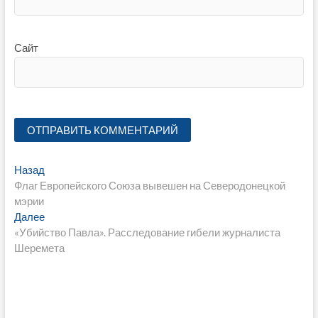
Сайт
Навигация
Предыдущая
Назад
запись:
Флаг Европейского Союза вывешен на Северодонецкой
по
мэрии
записям
Следующая
Далее
запись:
«Убийство Павла». Расследование гибели журналиста
Шеремета