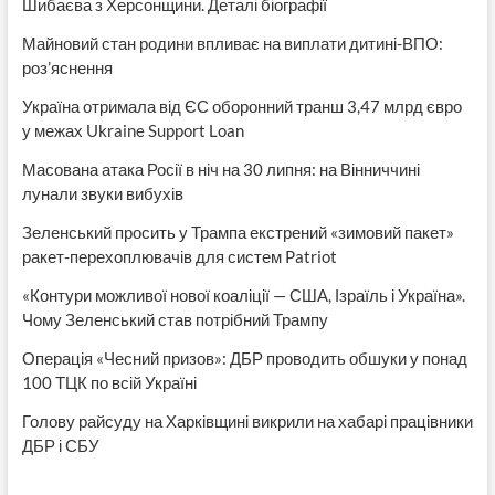
Шибаєва з Херсонщини. Деталі біографії
Майновий стан родини впливає на виплати дитині-ВПО:
роз’яснення
Україна отримала від ЄС оборонний транш 3,47 млрд євро
у межах Ukraine Support Loan
Масована атака Росії в ніч на 30 липня: на Вінниччині
лунали звуки вибухів
Зеленський просить у Трампа екстрений «зимовий пакет»
ракет-перехоплювачів для систем Patriot
«Контури можливої нової коаліції — США, Ізраїль і Україна».
Чому Зеленський став потрібний Трампу
Операція «Чесний призов»: ДБР проводить обшуки у понад
100 ТЦК по всій Україні
Голову райсуду на Харківщині викрили на хабарі працівники
ДБР і СБУ