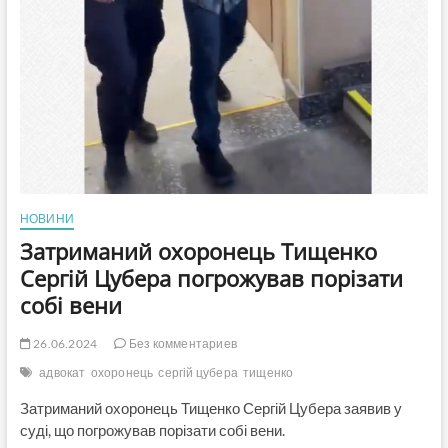
НОВИНИ
Затриманий охоронець Тищенко
Сергій Цубера погрожував порізати
собі вени
26.06.2024
Без комментариев
адвокат
охоронець
сергій цубера
тищенко
Затриманий охоронець Тищенко Сергій Цубера заявив у
суді, що погрожував порізати собі вени.