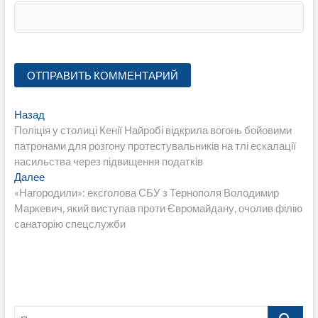
Навигация
Предыдущая
Назад
запись:
Поліція у столиці Кенії Найробі відкрила вогонь бойовими
по
патронами для розгону протестувальників на тлі ескалації
записям
насильства через підвищення податків
Следующая
Далее
запись:
«Нагородили»: ексголова СБУ з Тернополя Володимир
Маркевич, який виступав проти Євромайдану, очолив філію
санаторію спецслужби
Поиск…