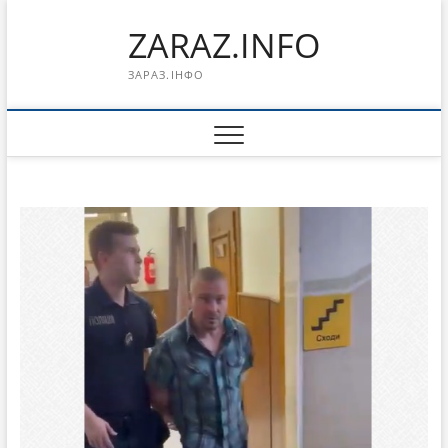
Перейти
ZARAZ.INFO
к
содержимому
ЗАРАЗ.ІНФО