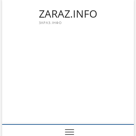
Перейти
ZARAZ.INFO
к
содержимому
ЗАРАЗ.ІНФО