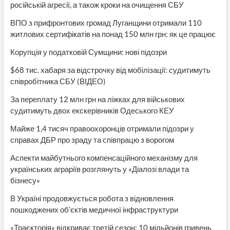
російській агресії, а також кроки на очищення СБУ
ВПО з прифронтових громад Луганщини отримали 110
житлових сертифікатів на понад 150 млн грн: як це працює
Корупція у податковій Сумщини: нові підозри
$68 тис. хабаря за відстрочку від мобілізації: судитимуть
співробітника СБУ (ВІДЕО)
За переплату 12 млн грн на ліжках для військових
судитимуть двох екскерівників Одеського КЕУ
Майже 1,4 тисяч правоохоронців отримали підозри у
справах ДБР про зраду та співпрацю з ворогом
Аспекти майбутнього компенсаційного механізму для
українських аграріїв розглянуть у «Діалозі влади та
бізнесу»
В Україні продовжується робота з відновлення
пошкоджених об’єктів медичної інфраструктури
«Траєкторія» відкриває третій сезон: 10 мільйонів гривень