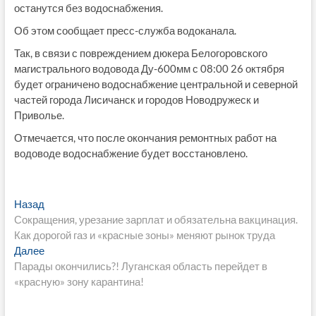
останутся без водоснабжения.
Об этом сообщает пресс-служба водоканала.
Так, в связи с повреждением дюкера Белогоровского
магистрального водовода Ду-600мм с 08:00 26 октября
будет ограничено водоснабжение центральной и северной
частей города Лисичанск и городов Новодружеск и
Приволье.
Отмечается, что после окончания ремонтных работ на
водоводе водоснабжение будет восстановлено.
Навигация
Предыдущая
Назад
запись:
Сокращения, урезание зарплат и обязательна вакцинация.
по
Как дорогой газ и «красные зоны» меняют рынок труда
записям
Следующая
Далее
запись:
Парады окончились?! Луганская область перейдет в
«красную» зону карантина!