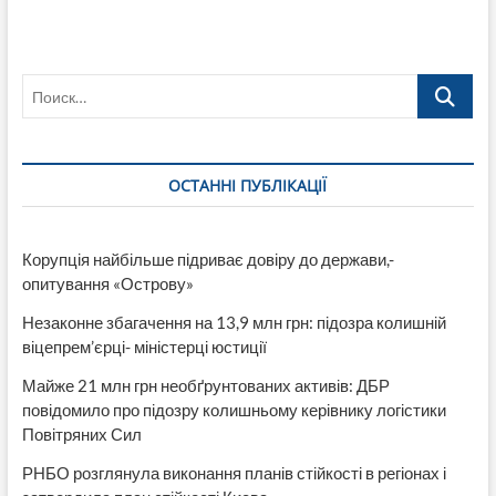
Поиск…
ОСТАННІ ПУБЛІКАЦІЇ
Корупція найбільше підриває довіру до держави,-
опитування «Острову»
Незаконне збагачення на 13,9 млн грн: підозра колишній
віцепрем’єрці- міністерці юстиції
Майже 21 млн грн необґрунтованих активів: ДБР
повідомило про підозру колишньому керівнику логістики
Повітряних Сил
РНБО розглянула виконання планів стійкості в регіонах і