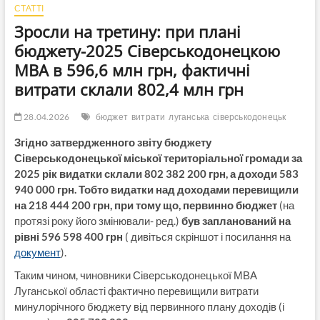
СТАТТІ
Зросли на третину: при плані
бюджету-2025 Сіверськодонецкою
МВА в 596,6 млн грн, фактичні
витрати склали 802,4 млн грн
28.04.2026
бюджет
витрати
луганська
сіверськодонецьк
Згідно затвердженного звіту бюджету
Сіверськодонецької міської територіальної громади за
2025 рік видатки склали 802 382 200 грн, а доходи 583
940 000 грн. Тобто видатки над доходами перевищили
на 218 444 200 грн, при тому що, первинно бюджет
(на
протязі року його змінювали- ред.)
був запланований на
рівні 596 598 400 грн
( дивіться скріншот і посилання на
документ
).
Таким чином, чиновники Сіверськодонецької МВА
Луганської області фактично перевищили витрати
минулорічного бюджету від первинного плану доходів (і