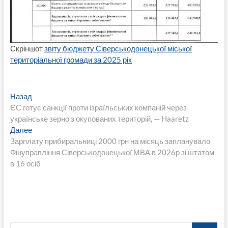
Скріншот
звіту бюджету Сіверськодонецької міської
територіальної громади за 2025 рік
Навигация
Предыдущая
Назад
запись:
ЄС готує санкції проти ізраїльських компаній через
по
українське зерно з окупованих територій, — Haaretz
записям
Следующая
Далее
запись:
Зарплату прибиральниці 2000 грн на місяць запланувало
Фінуправління Сіверськодонецької МВА в 2026р зі штатом
в 16 осіб
Поиск…