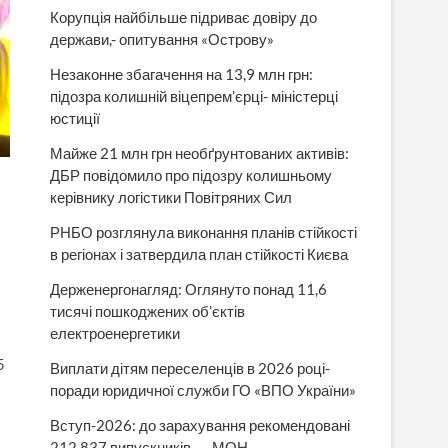
Корупція найбільше підриває довіру до
держави,- опитування «Острову»
Незаконне збагачення на 13,9 млн грн:
підозра колишній віцепрем’єрці- міністерці
юстиції
Майже 21 млн грн необґрунтованих активів:
ДБР повідомило про підозру колишньому
керівнику логістики Повітряних Сил
РНБО розглянула виконання планів стійкості
в регіонах і затвердила план стійкості Києва
Держенергонагляд: Оглянуто понад 11,6
тисячі пошкоджених об’єктів
електроенергетики
5
Виплати дітям переселенців в 2026 році-
поради юридичної служби ГО «ВПО України»
Вступ-2026: до зарахування рекомендовані
212 837 випускників, — МОН