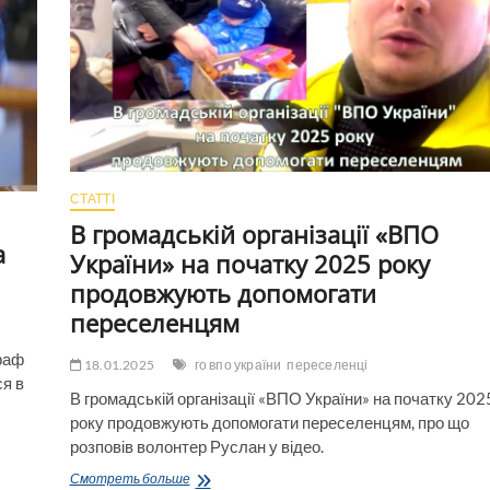
СТАТТІ
В громадській організації «ВПО
а
України» на початку 2025 року
продовжують допомогати
переселенцям
раф
18.01.2025
го впо україни
переселенці
ся в
В громадській організації «ВПО України» на початку 202
року продовжують допомогати переселенцям, про що
розповів волонтер Руслан у відео.
В
Смотреть больше