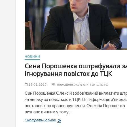
НОВИНИ
Сина Порошенка оштрафували з
ігнорування повісток до ТЦК
18.01.2025
порошенко олексій
тцк
штраф
Син Порошенка Олексій зобов’язаний виплатити шт
за неявку за повісткою в ТЦК. Ця інформація з’явила
постанові про правопорушення. Олексія Порошенка
визнано винним у тому,…
Сина
Смотреть больше
Порошенка