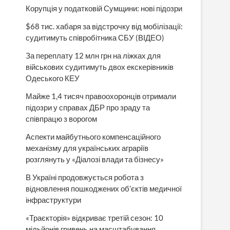
Корупція у податковій Сумщини: нові підозри
$68 тис. хабаря за відстрочку від мобілізації:
судитимуть співробітника СБУ (ВІДЕО)
За переплату 12 млн грн на ліжках для
військових судитимуть двох екскерівників
Одеського КЕУ
Майже 1,4 тисяч правоохоронців отримали
підозри у справах ДБР про зраду та
співпрацю з ворогом
Аспекти майбутнього компенсаційного
механізму для українських аграріїв
розглянуть у «Діалозі влади та бізнесу»
В Україні продовжується робота з
відновлення пошкоджених об’єктів медичної
інфраструктури
«Траєкторія» відкриває третій сезон: 10
мільйонів гривень на масштабування