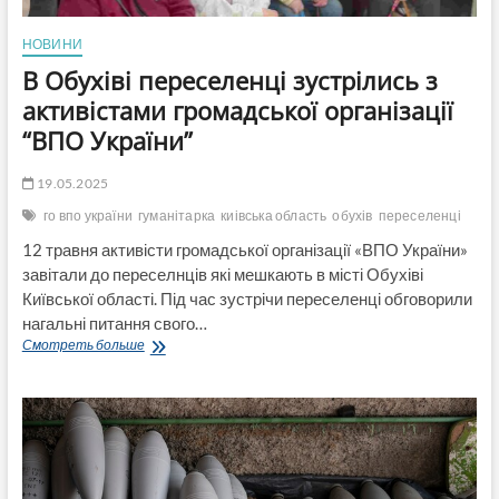
НОВИНИ
В Обухіві переселенці зустрілись з
активістами громадської організації
“ВПО України”
19.05.2025
го впо україни
гуманітарка
киівська область
обухів
переселенці
12 травня активісти громадської організації «ВПО України»
завітали до переселнців які мешкають в місті Обухіві
Київської області. Під час зустрічи переселенці обговорили
нагальні питання свого…
В
Смотреть больше
Обухіві
переселенці
зустрілись
з
активістами
громадської
організації