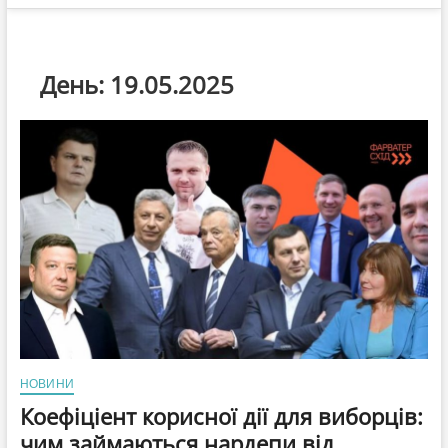
День:
19.05.2025
НОВИНИ
Коефіціент корисної дії для виборців:
чим займаються нардепи від