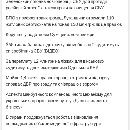
Зеленський погодив нові операції СБУ для протидії
російській агресії, а також кроки на очищення СБУ
ВПО з прифронтових громад Луганщини отримали 110
житлових сертифікатів на понад 150 млн грн: як це працює
Корупція у податковій Сумщини: нові підозри
$68 тис. хабаря за відстрочку від мобілізації: судитимуть
співробітника СБУ (ВІДЕО)
За переплату 12 млн грн на ліжках для військових
судитимуть двох екскерівників Одеського КЕУ
Майже 1,4 тисяч правоохоронців отримали підозри у
справах ДБР про зраду та співпрацю з ворогом
Аспекти майбутнього компенсаційного механізму для
українських аграріїв розглянуть у «Діалозі влади та
бізнесу»
В Україні продовжується робота з відновлення
пошкоджених об’єктів медичної інфраструктури