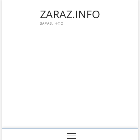
Перейти
ZARAZ.INFO
к
содержимому
ЗАРАЗ.ІНФО