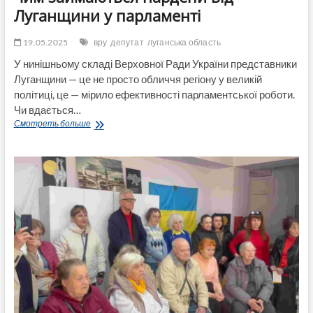
Луганщини у парламенті
19.05.2025
вру
депутат
луганська область
У нинішньому складі Верховної Ради України представники
Луганщини — це не просто обличчя регіону у великій
політиці, це — мірило ефективності парламентської роботи.
Чи вдається…
Коефіціент
Смотреть больше
корисної
дії
для
виборців:
чим
займаються
нардепи
від
Луганщини
у
парламенті