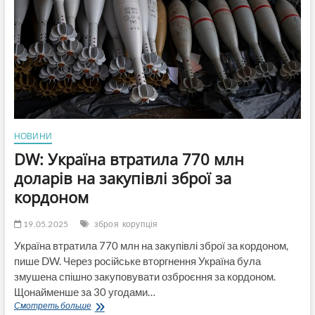
“ВПО
України”
НОВИНИ
DW: Україна втратила 770 млн
доларів на закупівлі зброї за
кордоном
19.05.2025
зброя
корупція
Україна втратила 770 млн на закупівлі зброї за кордоном,
пише DW. Через російське вторгнення Україна була
змушена спішно закуповувати озброєння за кордоном.
Щонайменше за 30 угодами…
DW:
Смотреть больше