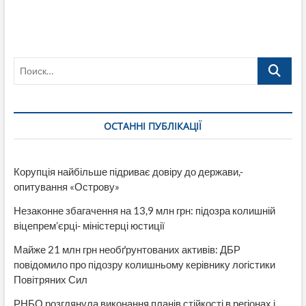
Україна
втратила
770
млн
доларів
Поиск…
на
закупівлі
зброї
за
кордоном
ОСТАННІ ПУБЛІКАЦІЇ
Корупція найбільше підриває довіру до держави,-
опитування «Острову»
Незаконне збагачення на 13,9 млн грн: підозра колишній
віцепрем’єрці- міністерці юстиції
Майже 21 млн грн необґрунтованих активів: ДБР
повідомило про підозру колишньому керівнику логістики
Повітряних Сил
РНБО розглянула виконання планів стійкості в регіонах і