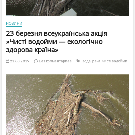
НОВИНИ
23 березня всеукраїнська акція
»Чисті водойми — екологічно
здорова країна»
21.03.2019
Без комментариев
вода
река
Чисті водойми