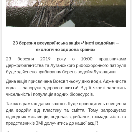
23 березня всеукраїнська акція »Чисті водойми —
екологічно здорова країна»
23 березня 2019 року о 10:00 працівниками
Держрибагентства та Луганського рибоохоронного патруля
буде здійснено прибирання берегів водойм Луганщини.
Дана акція присвячена Всесвітньому дню води. Адже чиста
вода — запорука здорового життя! Від її якості залежить
чисельність і популяція водних біоресурсів.
Також в рамках даних заходів буде проводитись очищення
дна водойм від пластику та сміття. Тому запрошуємо
підводних мисливців, водолазів, рибалок, громадськість та
представників ЗМІ долучитись до нашої акції!