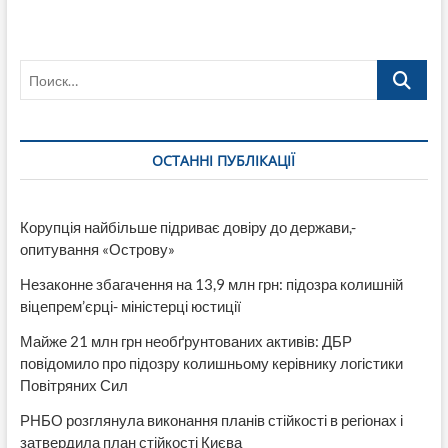
Поиск…
ОСТАННІ ПУБЛІКАЦІЇ
Корупція найбільше підриває довіру до держави,-
опитування «Острову»
Незаконне збагачення на 13,9 млн грн: підозра колишній
віцепрем’єрці- міністерці юстиції
Майже 21 млн грн необґрунтованих активів: ДБР
повідомило про підозру колишньому керівнику логістики
Повітряних Сил
РНБО розглянула виконання планів стійкості в регіонах і
затвердила план стійкості Києва