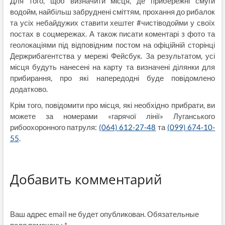
Для того, щоб визначити місця, де прибережні смуги
водойм, найбільш забруднені сміттям, прохання до рибалок
та усіх небайдужих ставити хештег #чистіводойми у своїх
постах в соцмережах. А також писати коментарі з фото та
геолокаціями під відповідним постом на офіційній сторінці
Держрибагентства у мережі Фейсбук. За результатом, усі
місця будуть нанесені на карту та визначені ділянки для
прибирання, про які напередодні буде повідомлено
додатково.
Крім того, повідомити про місця, які необхідно прибрати, ви
можете за номерами «гарячої лінії» Луганського
рибоохоронного патруля:
(064) 612-27-48
та
(099) 674-10-
55
.
Добавить комментарий
Ваш адрес email не будет опубликован.
Обязательные