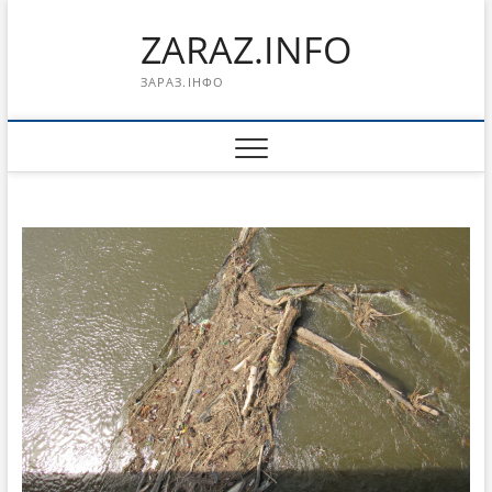
Перейти
ZARAZ.INFO
к
содержимому
ЗАРАЗ.ІНФО