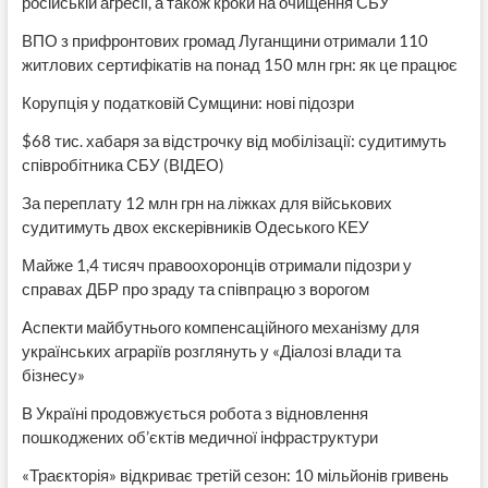
російській агресії, а також кроки на очищення СБУ
ВПО з прифронтових громад Луганщини отримали 110
житлових сертифікатів на понад 150 млн грн: як це працює
Корупція у податковій Сумщини: нові підозри
$68 тис. хабаря за відстрочку від мобілізації: судитимуть
співробітника СБУ (ВІДЕО)
За переплату 12 млн грн на ліжках для військових
судитимуть двох екскерівників Одеського КЕУ
Майже 1,4 тисяч правоохоронців отримали підозри у
справах ДБР про зраду та співпрацю з ворогом
Аспекти майбутнього компенсаційного механізму для
українських аграріїв розглянуть у «Діалозі влади та
бізнесу»
В Україні продовжується робота з відновлення
пошкоджених об’єктів медичної інфраструктури
«Траєкторія» відкриває третій сезон: 10 мільйонів гривень