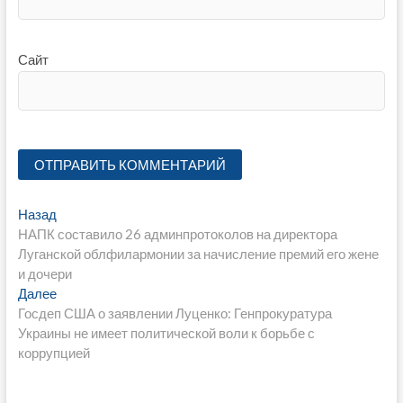
Сайт
Навигация
Предыдущая
Назад
запись:
НАПК составило 26 админпротоколов на директора
по
Луганской облфилармонии за начисление премий его жене
записям
и дочери
Следующая
Далее
запись:
Госдеп США о заявлении Луценко: Генпрокуратура
Украины не имеет политической воли к борьбе с
коррупцией