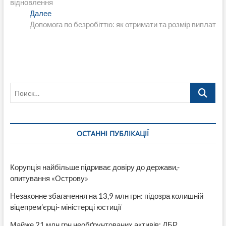
відновлення
записям
Следующая
Далее
запись:
Допомога по безробіттю: як отримати та розмір виплат
Поиск…
ОСТАННІ ПУБЛІКАЦІЇ
Корупція найбільше підриває довіру до держави,-
опитування «Острову»
Незаконне збагачення на 13,9 млн грн: підозра колишній
віцепрем’єрці- міністерці юстиції
Майже 21 млн грн необґрунтованих активів: ДБР