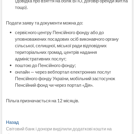
(довідка про взяття на облік ВПО, договір оренди житла
тощо).
Подати заяву та документи можна до:
сервісного центру Пенсійного фонду або до
уповноважених посадових осіб виконавчого органу
сільської, селищної, міської ради відповідних
територіальних громад, центрів надання
адміністративних послуг;
поштою до Пенсійного фонду;
онлайн — через вебпортал електронних послуг
Пенсійного фонду України, мобільний застосунок
Пенсійний фонд чи через портал «Дія».
Пільга призначається на 12 місяців.
Навигация
Предыдущая
Назад
запись:
Світовий банк і донори виділили додаткові кошти на
по