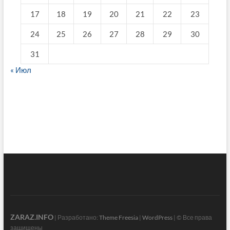
17
18
19
20
21
22
23
24
25
26
27
28
29
30
31
« Июл
fake breitling
ZARAZ.INFO
| Разработано:
Theme Freesia
|
WordPress
| © Все права
защищены