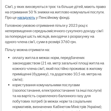
Сім’ї, у яких виховуються троє та більше дітей, мають право
на отримання 50 % знижки на житлово-комунальні послуги.
Про це
нагадують
у Пенсійному фонді.
Головною умовою отримання пільги у 2023 році є
неперевищення середньомісячного сукупного доходу сім’ї
за попередні шість місяців, виходячи з розрахунку на
одного члена сім’ї, суми в розмірі 3760 грн.
Пільгу можна отримати на:
оплату житла в межах норм, передбачених
законодавством (21 кв. метр загальної площі житла на
кожного члена сім’ї, який постійно проживає в жилому
приміщенні (будинку), та додатково 10,5 кв. метра на
сім’ю);
користування комунальними послугами
(газопостачання, електропостачання та інші послуги)
та на вартість скрапленого балонного газу для
побутових потреб (в межах норм та соціальних
нормативів, визначених Кабінетом Міністрів України);