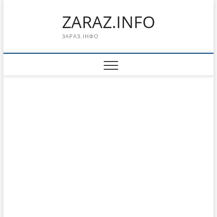
Перейти
ZARAZ.INFO
к
содержимому
ЗАРАЗ.ІНФО