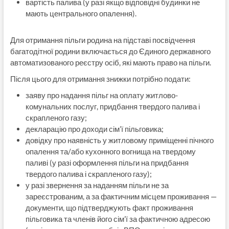
вартість палива (у разі якщо відповідні будинки не
мають центрального опалення).
Для отримання пільги родина на підставі посвідчення
багатодітної родини включається до Єдиного державного
автоматизованого реєстру осіб, які мають право на пільги.
Після цього для отримання знижки потрібно подати:
заяву про надання пільг на оплату житлово-
комунальних послуг, придбання твердого палива і
скрапленого газу;
декларацію про доходи сім’ї пільговика;
довідку про наявність у житловому приміщенні пічного
опалення та/або кухонного вогнища на твердому
паливі (у разі оформлення пільги на придбання
твердого палива і скрапленого газу);
у разі звернення за наданням пільги не за
зареєстрованим, а за фактичним місцем проживання —
документи, що підтверджують факт проживання
пільговика та членів його сім’ї за фактичною адресою