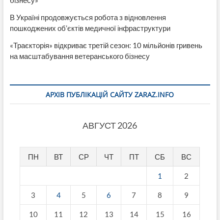
бізнесу»
В Україні продовжується робота з відновлення
пошкоджених об’єктів медичної інфраструктури
«Траєкторія» відкриває третій сезон: 10 мільйонів гривень
на масштабування ветеранського бізнесу
АРХІВ ПУБЛІКАЦІЙ САЙТУ ZARAZ.INFO
АВГУСТ 2026
ПН
ВТ
СР
ЧТ
ПТ
СБ
ВС
1
2
3
4
5
6
7
8
9
10
11
12
13
14
15
16