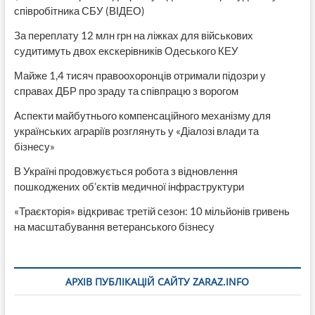
співробітника СБУ (ВІДЕО)
За переплату 12 млн грн на ліжках для військових
судитимуть двох екскерівників Одеського КЕУ
Майже 1,4 тисяч правоохоронців отримали підозри у
справах ДБР про зраду та співпрацю з ворогом
Аспекти майбутнього компенсаційного механізму для
українських аграріїв розглянуть у «Діалозі влади та
бізнесу»
В Україні продовжується робота з відновлення
пошкоджених об’єктів медичної інфраструктури
«Траєкторія» відкриває третій сезон: 10 мільйонів гривень
на масштабування ветеранського бізнесу
АРХІВ ПУБЛІКАЦІЙ САЙТУ ZARAZ.INFO