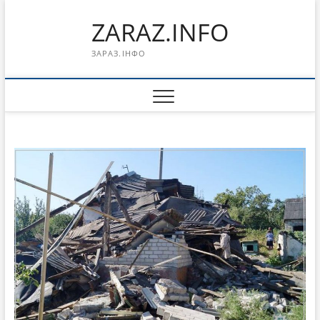
Перейти
ZARAZ.INFO
к
содержимому
ЗАРАЗ.ІНФО