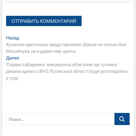
Навигация
Предыдущая
Назад
запись:
Кулачно-цветочные представления: Шахов не только бил
по
Мосийчука, но и дарил ему цветы
записям
Следующая
Далее
запись:
Справа хабарника- виконувача обов’язків заступника
декана одного з ВНЗ Луганської області буде розглядатись
у суді
Поиск…