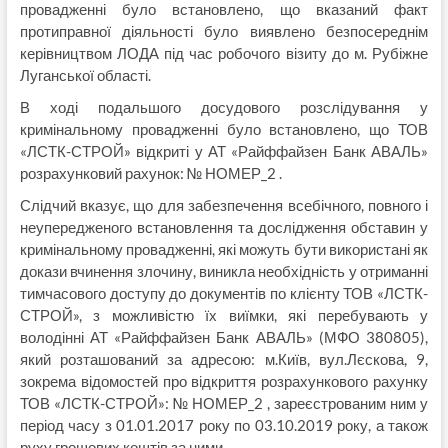
провадженні було встановлено, що вказаний факт
протиправної діяльності було виявлено безпосереднім
керівництвом ЛОДА під час робочого візиту до м. Рубіжне
Луганської області.
В ході подальшого досудового розслідування у
кримінальному провадженні було встановлено, що ТОВ
«ЛСТК-СТРОЙ» відкриті у АТ «Райффайзен Банк АВАЛЬ»
розрахунковий рахунок: № НОМЕР_2 .
Слідчий вказує, що для забезпечення всебічного, повного і
неупередженого встановлення та дослідження обставин у
кримінальному провадженні, які можуть бути використані як
докази вчинення злочину, виникла необхідність у отриманні
тимчасового доступу до документів по клієнту ТОВ «ЛСТК-
СТРОЙ», з можливістю їх виїмки, які перебувають у
володінні АТ «Райффайзен Банк АВАЛЬ» (МФО 380805),
який розташований за адресою: м.Київ, вул.Лєскова, 9,
зокрема відомостей про відкриття розрахункового рахунку
ТОВ «ЛСТК-СТРОЙ»: № НОМЕР_2 , зареєстрованим ним у
період часу з 01.01.2017 року по 03.10.2019 року, а також
руху грошових коштів за ними.