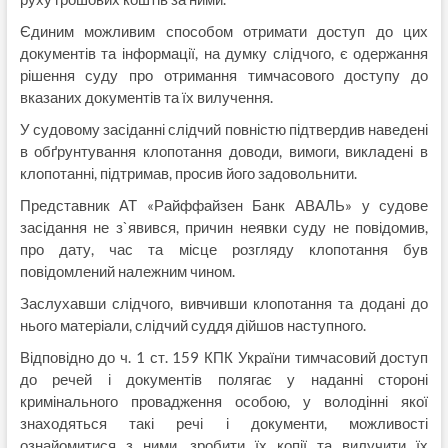
Єдиним можливим способом отримати доступ до цих
документів та інформації, на думку слідчого, є одержання
рішення суду про отримання тимчасового доступу до
вказаних документів та їх вилучення.
У судовому засіданні слідчий повністю підтвердив наведені
в обґрунтування клопотання доводи, вимоги, викладені в
клопотанні, підтримав, просив його задовольнити.
Представник АТ «Райффайзен Банк АВАЛЬ» у судове
засідання не з`явився, причин неявки суду не повідомив,
про дату, час та місце розгляду клопотання був
повідомлений належним чином.
Заслухавши слідчого, вивчивши клопотання та додані до
нього матеріали, слідчий суддя дійшов наступного.
Відповідно до ч. 1 ст. 159 КПК України тимчасовий доступ
до речей і документів полягає у наданні стороні
кримінального провадження особою, у володінні якої
знаходяться такі речі і документи, можливості
ознайомитися з ними, зробити їх копії та вилучити їх