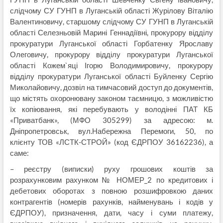
слідчому СУ ГУНП в Луганській області Журілову Віталію
Валентиновичу, старшому слідчому СУ ГУНП в Луганській
області Селезньовій Марині Геннадіївні, прокурору відділу
прокуратури Луганської області Горбатенку Ярославу
Олеговичу, прокурору відділу прокуратури Луганської
області Кожем`яці Ігорю Володимировичу, прокурору
відділу прокуратури Луганської області Буйленку Сергію
Миколайовичу, дозвіл на тимчасовий доступ до документів,
що містять охоронювану законом таємницю, з можливістю
їх копіювання, які перебувають у володінні ПАТ КБ
«Приватбанк», (МФО 305299) за адресою: м.
Дніпропетровськ, вул.Набережна Перемоги, 50, по
клієнту ТОВ «ЛСТК-СТРОЙ» (код ЄДРПОУ 36162236),
а
саме:
– реєстру (виписки) руху грошових коштів за
розрахунковим рахунком № НОМЕР_2 по кредитових і
дебетових оборотах з повною розшифровкою даних
контрагентів (номерів рахунків, найменувань і кодів у
ЄДРПОУ), призначення, дати, часу і суми платежу,