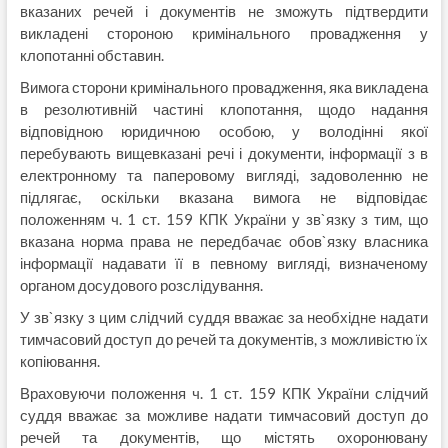
вказаних речей і документів не зможуть підтвердити
викладені стороною кримінального провадження у
клопотанні обставин.
Вимога сторони кримінального провадження, яка викладена
в резолютивній частині клопотання, щодо надання
відповідною юридичною особою, у володінні якої
перебувають вищевказані речі і документи, інформації з в
електронному та паперовому вигляді, задоволенню не
підлягає, оскільки вказана вимога не відповідає
положенням ч. 1 ст. 159 КПК України у зв`язку з тим, що
вказана норма права не передбачає обов`язку власника
інформації надавати її в певному вигляді, визначеному
органом досудового розслідування.
У зв`язку з цим слідчий суддя вважає за необхідне надати
тимчасовий доступ до речей та документів, з можливістю їх
копіювання.
Враховуючи положення ч. 1 ст. 159 КПК України слідчий
суддя вважає за можливе надати тимчасовий доступ до
речей та документів, що містять охоронювану