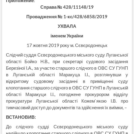
Приложение
:
Справа № 428/11148/19
Провадження № 1-кс/428/6858/2019
УХВАЛА
іменем України
17 жовтня 2019 року м. Сєвєродонецьк
Слідчий суддя Сєвєродонецького міського суду Луганської
області Бойко Н.В., при секретарі судового засідання
Березіної І.А., за участю старшого слідчого в ОВС СУ ГУНП
в Луганській області Маракуца І.І., розглянувши у
відкритому судовому засіданні в приміщенні суду
клопотання старшого слідчого в ОВС СУ ГУНП в Луганській
області Маракуци І.І., погоджене прокурором відділу
прокуратури Луганської області Кожем`якою І.В. про
тимчасовий доступ до документів та здійснення їх виїмки, –
ВСТАНОВИВ:
До слідчого судді Сєвєродонецького міського суду
надійшло клопотання старшого слідчого в ОВС СУ ГУНП в