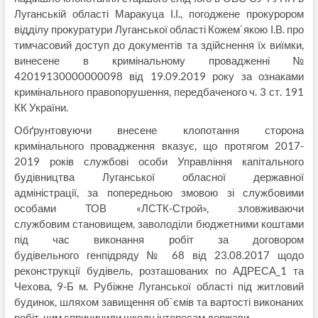
Луганській області Маракуца І.І., погоджене прокурором
відділу прокуратури Луганської області Кожем`якою І.В. про
тимчасовий доступ до документів та здійснення їх виїмки,
винесене в кримінальному провадженні №
42019130000000098 від 19.09.2019 року за ознаками
кримінального правопорушення, передбаченого ч. 3 ст. 191
КК України.
Обґрунтовуючи внесене клопотання сторона
кримінального провадження вказує, що протягом 2017-
2019 років службові особи Управління капітального
будівництва Луганської обласної державної
адміністрації, за попередньою змовою зі службовими
особами ТОВ «ЛСТК-Строй», зловживаючи
службовим становищем, заволоділи бюджетними коштами
під час виконання робіт за договором
будівельного генпідряду № 68 від 23.08.2017 щодо
реконструкції будівель, розташованих по АДРЕСА_1 та
Чехова, 9-Б м. Рубіжне Луганської області під житловий
будинок, шляхом завищення об`ємів та вартості виконаних
робіт, чим спричинили шкоду інтересам держави.