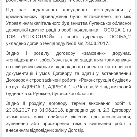
Під час подальшого досудового розслідування у
кримінальному провадженні було встановлено, що між
Управлінням капітального будівництва Луганської обласної
державної адміністрації в особі начальника – ОСОБА_1 та
ТОВ «ЛСТК-СТРОЙ» в особі директора ОСОБА_2
укладено договір генпідряду №68 від 23.08.2017.
Згідно І розділу договору «замовник» доручає,
«генпідрядник» зобов`язується за завданням «замовника»
на свій ризик виконати відповідно до проектно-кошторисної
документації і умов Договору та здати у встановлений
Договором строк закінчені роботи: «Реконструкція будівель
по вул. АДРЕСА_1 , АДРЕСА_1 та Чехова, 9-Б під житловий
будинок в м. Рубіжне, Луганської області».
Згідно ІІ розділу договору термін виконання робіт з
23.08.2017 по 31.08.2018, відповідно до п. 2.3 Договору
«замовник» може прийняти рішення про уповільнення,
зупинення або прискорення темпів виконання робіт з
внесенням відповідних змін у Договір.