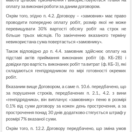
оплату за виконані роботи за даним договором.
Окрім того, згідно п. 4.2. Договору – «замовник» має право
проводити попередню оплату робіт, розмір якої не може
перевищувати 30% вартості обсягу робіт на строк не
більше трьох місяців. По закінченню вказаного терміну
невикористана сума повертається «замовнику».
Також відповідно до п. 4.4. замовник здійснює оплату на
підставі актів приймання виконаних робіт (ф. КБ-2В) і
довідки про вартість виконаних робіт та витрат (ф. КБ-3), які
складаються генпідрядником по мірі готовності окремих
робіт.
Вказаним вище Договором, а саме п. 10.6. передбачено, що
за порушення строків, передбачених п. 2.1., 4.2. з вини
«генпідрядника», він виплачує «замовнику» пеню в розмірі
0,1% від суми договору за кожен день прострочення, а за
прострочення понад 30 днів додатково стягується штраф у
розмірі 7% вказаної суми.
Окрім того, п. 12.2. Договору передбачено, що зміна умов