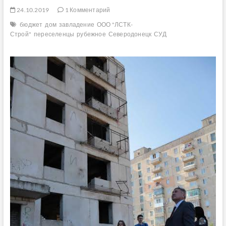
24.10.2019
1 Комментарий
бюджет
дом
завладение
ООО "ЛСТК-
Строй"
переселенцы
рубежное
Северодонецк
СУД