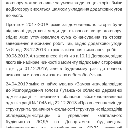
договору можлива лише за умови згоди на це сторін. Зміни
до Договору вносяться шляхом укладання додаткових угод
до нього.
Протягом 2017-2019 років за домовленістю сторін були
підписані додаткові угоди до вказаного вище договору,
згідно яких уточнювалася сума фінансування та строки
завершення виконання робіт. Так, згідно додаткової угоди
№8 від 28.12.2018 строк закінчення виконання робіт —
30.08.2019. А також внесені зміни в п.10.11 Договору, згідно
якого він набирає чинності з моменту підписання сторонами
і діє до 31.12.2019, але в будь-якому разі до повного
виконання сторонами взятих на себе зобов`язань.
24.04.2019 змінено найменування «Замовника», відповідно
до Розпорядження голови Луганської обласної державної
адміністрації – керівника обласної військово-цивільної
адміністрації №1046 від 22.12.2018 «Про внесення змін до
структури та граничної чисельності структурних підрозділів
облдержадміністрації» з управління капітального
будівництва ЛОДА на Департамент будівництва,
інфраструктури та містобудування ЛОДА, вказаний