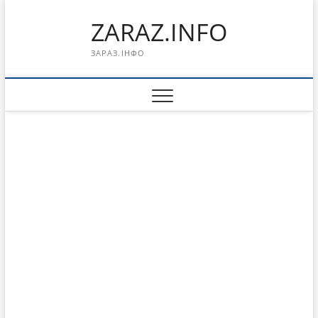
Перейти
ZARAZ.INFO
к
содержимому
ЗАРАЗ.ІНФО