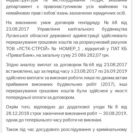
департамент є правонаступником усіх майнових та
немайнових прав і зобов`язань зазначених юридичних осіб.
На виконання умов договорів генпідряду №68 від
23.08.2017 Управління капітального будівництва
Луганської обласної державної адміністрації здійснювало
перерахування грошових коштів на розрахунковий рахунок
ТОВ «ЛСТК-СТРОЙ» № НОМЕР_1 , відкритий у ПАТ КБ
«ПриватБанк», на загальну суму 25 086 282,07 грн.
Згідно аналізу виплат за договором №68 від 23.08.2017
встановлено, що за період часу з 23.08.2017 по 26.09.2019
здійснено виплати за виконані роботи лише по двома актам
приймання виконаних будівельних робіт (2017), інші
перерахування грошових коштів були здійснені у якості
попередньої оплати за договором.
Окрім того, відповідно до додаткової угоди №8 від
28.12.2018 строк закінчення виконання робіт — 30.08.2019,
однак до теперішнього часу роботи не виконані.
Також під час досудового розслідування у кримінальному