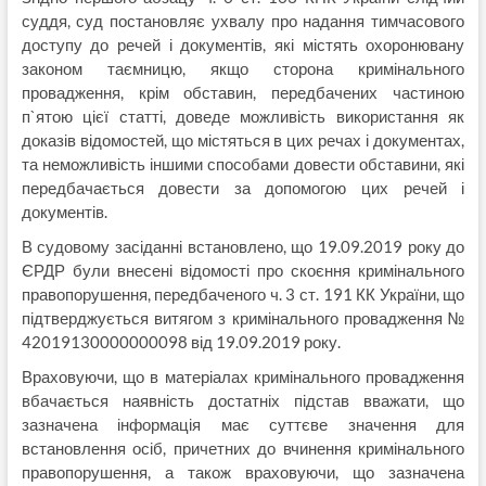
суддя, суд постановляє ухвалу про надання тимчасового
доступу до речей і документів, які містять охоронювану
законом таємницю, якщо сторона кримінального
провадження, крім обставин, передбачених частиною
п`ятою цієї статті, доведе можливість використання як
доказів відомостей, що містяться в цих речах і документах,
та неможливість іншими способами довести обставини, які
передбачається довести за допомогою цих речей і
документів.
В судовому засіданні встановлено, що 19.09.2019 року до
ЄРДР були внесені відомості про скоєння кримінального
правопорушення, передбаченого ч. 3 ст. 191 КК України, що
підтверджується витягом з кримінального провадження №
42019130000000098 від 19.09.2019 року.
Враховуючи, що в матеріалах кримінального провадження
вбачається наявність достатніх підстав вважати, що
зазначена інформація має суттєве значення для
встановлення осіб, причетних до вчинення кримінального
правопорушення, а також враховуючи, що зазначена