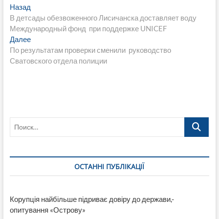
Навигация
Предыдущая
Назад
запись:
В детсады обезвоженного Лисичанска доставляет воду
по
Международный фонд при поддержке UNICEF
записям
Следующая
Далее
запись:
По результатам проверки сменили руководство
Сватовского отдела полиции
Поиск…
ОСТАННІ ПУБЛІКАЦІЇ
Корупція найбільше підриває довіру до держави,-
опитування «Острову»