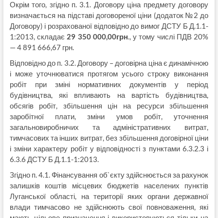
Окрім того, згідно п. 3.1. Договору ціна предмету договору
визначається на підставі договореної ціни (додаток №2 до
Договору) і розрахованої відповідно до вимог ДСТУ Б Д.1.1-
1:2013, складає
29
350
000,00грн
., у тому числі ПДВ 20%
— 4 891 666,67 грн.
Відповідно до п. 3.2. Договору – договірна ціна є динамічною
і може уточнюватися протягом усього строку виконання
робіт при зміні нормативних документів у період
будівництва, які впливають на вартість будівництва,
обсягів робіт, збільшення цін на ресурси збільшення
заробітної плати, зміни умов робіт, уточнення
загальновиробничих та адміністративних витрат,
тимчасових та інших витрат, без збільшення договірної ціни
і зміни характеру робіт у відповідності з пунктами 6.3.2.3 і
6.3.6 ДСТУ Б Д.1.1-1:2013.
Згідно п. 4.1. Фінансування об`єкту здійснюється за рахунок
залишків коштів місцевих бюджетів населених пунктів
Луганської області, на території яких органи державної
влади тимчасово не здійснюють свої повноваження, які
мають цільове призначення і використовуються тільки на