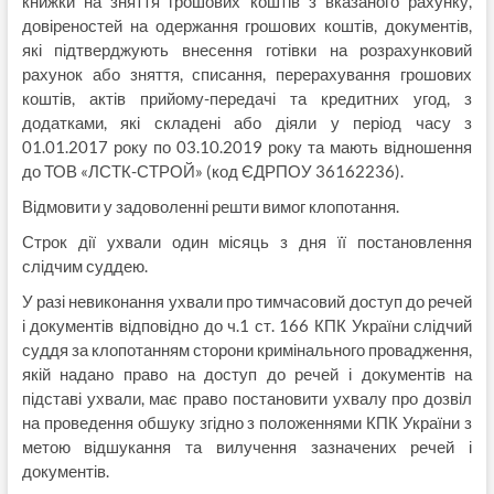
книжки на зняття грошових коштів з вказаного рахунку,
довіреностей на одержання грошових коштів, документів,
які підтверджують внесення готівки на розрахунковий
рахунок або зняття, списання, перерахування грошових
коштів, актів прийому-передачі та кредитних угод, з
додатками, які складені або діяли у період часу з
01.01.2017 року по 03.10.2019 року та мають відношення
до ТОВ «ЛСТК-СТРОЙ» (код ЄДРПОУ 36162236).
Відмовити у задоволенні решти вимог клопотання.
Строк дії ухвали один місяць з дня її постановлення
слідчим суддею.
У разі невиконання ухвали про тимчасовий доступ до речей
і документів відповідно до ч.1 ст. 166 КПК України слідчий
суддя за клопотанням сторони кримінального провадження,
якій надано право на доступ до речей і документів на
підставі ухвали, має право постановити ухвалу про дозвіл
на проведення обшуку згідно з положеннями КПК України з
метою відшукання та вилучення зазначених речей і
документів.