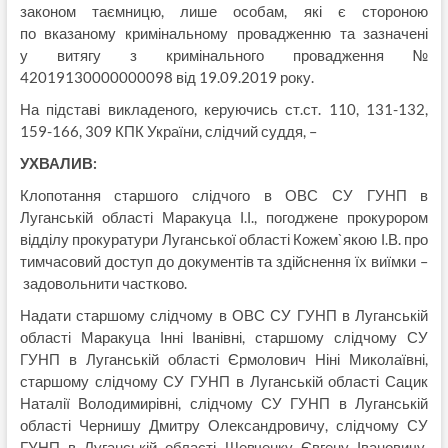
законом таємницю, лише особам, які є стороною
по вказаному кримінальному провадженню та зазначені
у витягу з кримінального провадження №
42019130000000098 від 19.09.2019 року.
На підставі викладеного, керуючись ст.ст. 110, 131-132,
159-166, 309 КПК України, слідчий суддя, –
УХВАЛИВ:
Клопотання старшого слідчого в ОВС СУ ГУНП в
Луганській області Маракуца І.І., погоджене прокурором
відділу прокуратури Луганської області Кожем`якою І.В. про
тимчасовий доступ до документів та здійснення їх виїмки –
задовольнити частково.
Надати старшому слідчому в ОВС СУ ГУНП в Луганській
області Маракуца Інні Іванівні, старшому слідчому СУ
ГУНП в Луганській області Єрмолович Ніні Миколаївні,
старшому слідчому СУ ГУНП в Луганській області Сацик
Наталії Володимирівні, слідчому СУ ГУНП в Луганській
області Чернишу Дмитру Олександровичу, слідчому СУ
ГУНП в Луганській області Шевченку Євгену Івановичу,