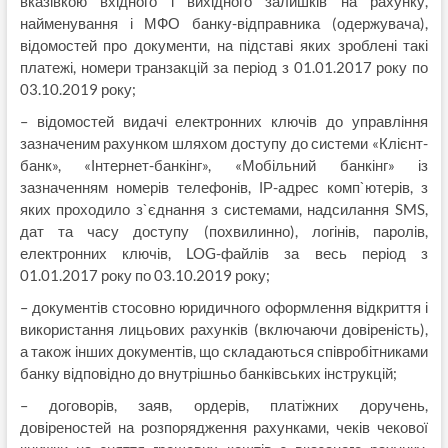
вказівкою вхідного і вихідного залишків на рахунку,
найменування і МФО банку-відправника (одержувача),
відомостей про документи, на підставі яких зроблені такі
платежі, номери транзакцій за період з 01.01.2017 року по
03.10.2019 року;
– відомостей видачі електронних ключів до управління
зазначеним рахунком шляхом доступу до системи «Клієнт-
банк», «Інтернет-банкінг», «Мобільний банкінг» із
зазначенням номерів телефонів, ІР-адрес комп`ютерів, з
яких проходило з`єднання з системами, надсилання SMS,
дат та часу доступу (похвилинно), логінів, паролів,
електронних ключів, LOG-файлів за весь період з
01.01.2017 року по 03.10.2019 року;
– документів стосовно юридичного оформлення відкриття і
використання лицьових рахунків (включаючи довіреність),
а також інших документів, що складаються співробітниками
банку відповідно до внутрішньо банківських інструкцій;
– договорів, заяв, ордерів, платіжних доручень,
довіреностей на розпорядження рахунками, чеків чекової