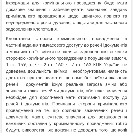
інформація для кримінального провадження буде мати
доказове значення і забезпечувати виконання завдань
кримінального провадження щодо швидкого, повного та
неупередженого розслідування, є підстави для часткового
задоволення клопотання.
Клопотання сторони кримінального провадження в
частині надання тимчасового доступу до речей і документів
з можливістю їх виїмки не підлягає задоволенню, оскільки
стороною кримінального провадження в порушення вимог ч.
1 ст. 159, п. 7 ч. 2 ст. 160, ч. 7 ст. 163 КПК України: не
доведена доцільність виїмки і необґрунтована наявність
достатніх підстав вважати, що саме без виїмки вказаних
речей і документів існує реальна загроза зміни або
знищення таких речей чи документів, або таке вилучення
необхідне для досягнення мети отримання доступу до
речей і документів. Посилання сторони кримінального
провадження на те, що оригінали зазначених речей і
документів мають суттєве значення для встановлення
важливих обставин у кримінальному провадженні, тобто
будуть використані як докази, не доводять того, що копії