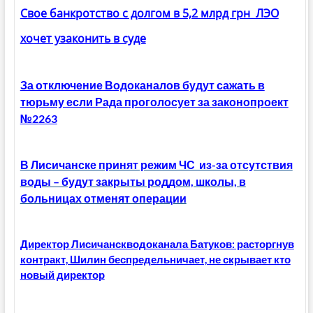
Свое банкротство с долгом в 5,2 млрд грн ЛЭО
хочет узаконить в суде
За отключение Водоканалов будут сажать в
тюрьму если Рада проголосует за законопроект
№2263
В Лисичанске принят режим ЧС из-за отсутствия
воды – будут закрыты роддом, школы, в
больницах отменят операции
Директор Лисичанскводоканала Батуков: расторгнув
контракт, Шилин беспредельничает, не скрывает кто
новый директор