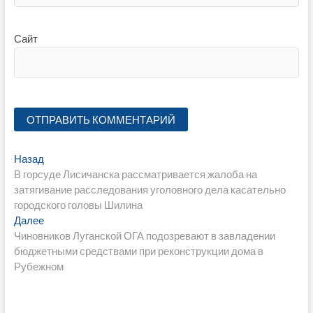
Сайт
Навигация
Предыдущая
Назад
запись:
В горсуде Лисичанска рассматривается жалоба на
по
затягивание расследования уголовного дела касательно
записям
городского головы Шилина
Следующая
Далее
запись:
Чиновников Луганской ОГА подозревают в завладении
бюджетными средствами при реконструкции дома в
Рубежном