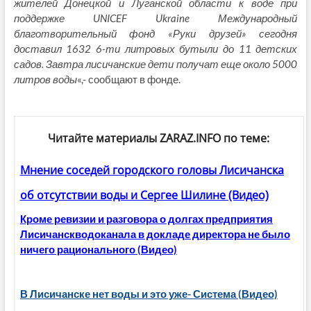
жителей Донецкой и Луганской области к воде при
поддержке UNICEF Ukraine Международный
благотворительный фонд «Руки друзей» сегодня
доставил 1632 6-ти литровых бутыли до 11 детских
садов. Завтра лисичанские дети получат еще около 5000
литров воды
«,- сообщают в фонде.
Читайте материалы ZARAZ.INFO по теме:
Мнение соседей городского головы Лисичанска
об отсутствии воды и Сергее Шилине (Видео)
Кроме ревизии и разговора о долгах предприятия
Лисичанскводоканала в докладе директора не было
ничего рационального (Видео)
В Лисичанске нет воды и это уже- Система (Видео)