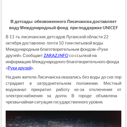
В детсады обезвоженного Лисичанска доставляет
воду Международный фонд при поддержке UNICEF
В 11-ть лисичанских детсадов Луганской области 22
октября доставлено почти 10 тонн питьевой воды
Международным благотворительным фондом «Руки
друзей». Сообщает
ZARAZ.INFO
со ссылкой на
информацию Международного благотворительного фонда
«
Руки друзей
«.
На днях жители Лисичанска оказались без воды до сих пор
страдают в затруднительном положении. Местный
водоканал прекратил работу из-за отключения от
электроснабжения за долги. В городе объявлена ​​
чрезвычайная ситуация государственного уровня.