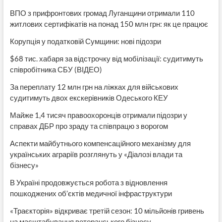
ВПО з прифронтових громад Луганщини отримали 110
житлових сертифікатів на понад 150 млн грн: як це працює
Корупція у податковій Сумщини: нові підозри
$68 тис. хабаря за відстрочку від мобілізації: судитимуть
співробітника СБУ (ВІДЕО)
За переплату 12 млн грн на ліжках для військових
судитимуть двох екскерівників Одеського КЕУ
Майже 1,4 тисяч правоохоронців отримали підозри у
справах ДБР про зраду та співпрацю з ворогом
Аспекти майбутнього компенсаційного механізму для
українських аграріїв розглянуть у «Діалозі влади та
бізнесу»
В Україні продовжується робота з відновлення
пошкоджених об’єктів медичної інфраструктури
«Траєкторія» відкриває третій сезон: 10 мільйонів гривень
на масштабування ветеранського бізнесу