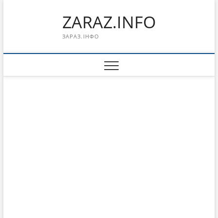
Перейти
ZARAZ.INFO
к
содержимому
ЗАРАЗ.ІНФО