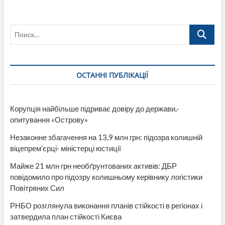
Поиск…
ОСТАННІ ПУБЛІКАЦІЇ
Корупція найбільше підриває довіру до держави,-
опитування «Острову»
Незаконне збагачення на 13,9 млн грн: підозра колишній
віцепрем’єрці- міністерці юстиції
Майже 21 млн грн необґрунтованих активів: ДБР
повідомило про підозру колишньому керівнику логістики
Повітряних Сил
РНБО розглянула виконання планів стійкості в регіонах і
затвердила план стійкості Києва