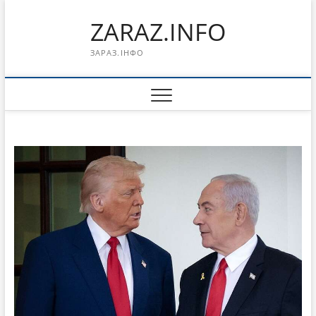
Перейти
ZARAZ.INFO
к
содержимому
ЗАРАЗ.ІНФО