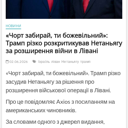
НОВИНИ
«Чорт забирай, ти божевільний»:
Трамп різко розкритикував Нетаньягу
за розширення війни в Лівані
02.06.2026
Ізраїль
ліван
Нетаньягу
трамп
«Чорт забирай, ти божевільний». Трамп різко
засудив Нетаньягу за рішення про
розширення військової операції в Лівані.
Про це повідомляє Axios з посиланням на
американських чиновників.
За словами одного з джерел видання,