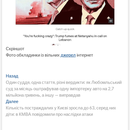
Скріншот
Фото обкладинки із вільних
джерел
інтернет
Навигация
Предыдущая
Назад
запись:
Один суддя, одна стаття, різні вердикти: як Любомльський
по
суд за місяць оштрафував одну імпортерку авто на 2,7
записям
мільйона гривень, а іншу — виправдав
Следующая
Далее
запись:
Кількість постраждалих у Києві зросла до 63, серед них
діти: в КМВА повідомили про наслідки атаки