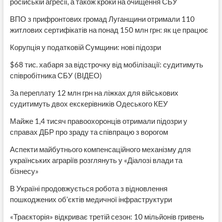
російській агресії, а також кроки на очищення СБУ
ВПО з прифронтових громад Луганщини отримали 110
житлових сертифікатів на понад 150 млн грн: як це працює
Корупція у податковій Сумщини: нові підозри
$68 тис. хабаря за відстрочку від мобілізації: судитимуть
співробітника СБУ (ВІДЕО)
За переплату 12 млн грн на ліжках для військових
судитимуть двох екскерівників Одеського КЕУ
Майже 1,4 тисяч правоохоронців отримали підозри у
справах ДБР про зраду та співпрацю з ворогом
Аспекти майбутнього компенсаційного механізму для
українських аграріїв розглянуть у «Діалозі влади та
бізнесу»
В Україні продовжується робота з відновлення
пошкоджених об’єктів медичної інфраструктури
«Траєкторія» відкриває третій сезон: 10 мільйонів гривень