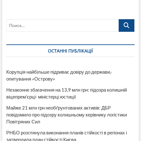
Поиск…
ОСТАННІ ПУБЛІКАЦІЇ
Корупція найбільше підриває довіру до держави,-
опитування «Острову»
Незаконне збагачення на 13,9 млн грн: підозра колишній
віцепрем’єрці- міністерці юстиції
Майже 21 млн грн необґрунтованих активів: ДБР
повідомило про підозру колишньому керівнику логістики
Повітряних Сил
РНБО розглянула виконання планів стійкості в регіонах і
затвердила план стійкості Києва