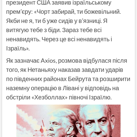
президент США заявив ізраїльському
прем’єру: «Чорт забирай, ти божевільний.
Якби не я, ти б уже сидів у в’язниці. Я
витягую тебе з біди. Зараз тебе всі
ненавидять. Через це всі ненавидять і
Ізраїль».
Як зазначає Axios, розмова відбулася після
того, як Нетаньяху наказав завдати ударів
по південних районах Бейрута та розширити
наземну операцію в Лівані у відповідь на
обстріли «Хезболлах» півночі Ізраїлю.