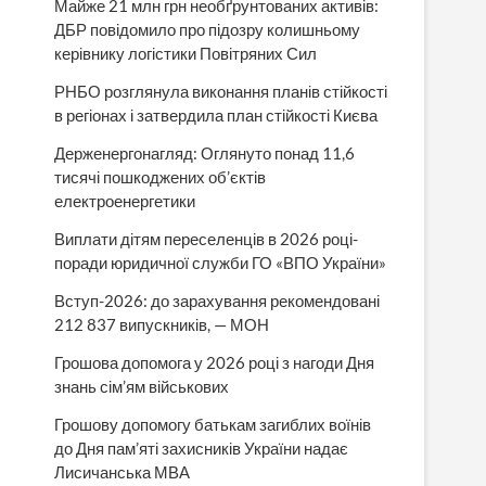
Майже 21 млн грн необґрунтованих активів:
ДБР повідомило про підозру колишньому
керівнику логістики Повітряних Сил
РНБО розглянула виконання планів стійкості
в регіонах і затвердила план стійкості Києва
Держенергонагляд: Оглянуто понад 11,6
тисячі пошкоджених об’єктів
електроенергетики
Виплати дітям переселенців в 2026 році-
поради юридичної служби ГО «ВПО України»
Вступ-2026: до зарахування рекомендовані
212 837 випускників, — МОН
Грошова допомога у 2026 році з нагоди Дня
знань сім’ям військових
Грошову допомогу батькам загиблих воїнів
до Дня пам’яті захисників України надає
Лисичанська МВА