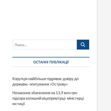
Поиск…
ОСТАННІ ПУБЛІКАЦІЇ
Корупція найбільше підриває довіру до
держави,- опитування «Острову»
Незаконне збагачення на 13,9 млн грн:
підозра колишній віцепрем’єрці- міністерці
юстиції