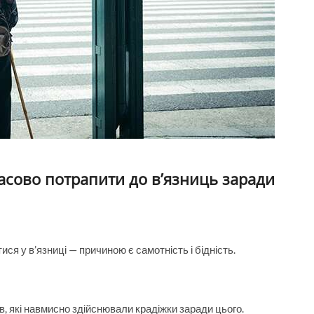
асово потрапити до в’язниць заради
ися у в’язниці — причиною є самотність і бідність.
ів, які навмисно здійснювали крадіжки заради цього.