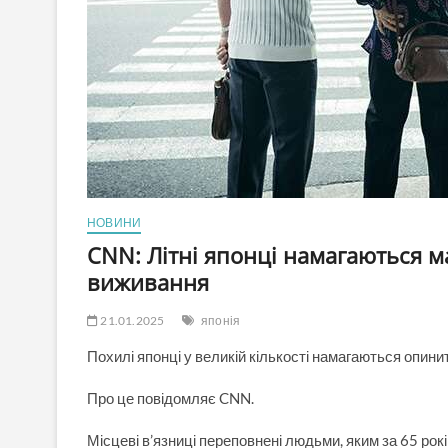
НОВИНИ
CNN: Літні японці намагаються м
виживання
21.01.2025
японія
Похилі японці у великій кількості намагаються опинит
Про це повідомляє CNN.
Місцеві в’язниці переповнені людьми, яким за 65 рок