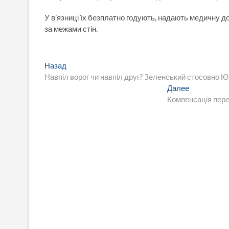
У в’язниці їх безплатно годують, надають медичну до
за межами стін.
Навигация
Предыдущая
Назад
запись:
Навпіл ворог чи навпіл друг? Зеленський стосовно Ю
по
Следующа
Далее
записям
запись:
Компенсація пере