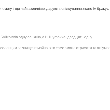
помогу і, що найважливіше, дарують спілкування, якого їм бракує
.Бойко ввів одну санкцію, а Н. Шуфрича- двадцять одну
я
селенцям за знищене майно: хто саме зможе отримати та які умо