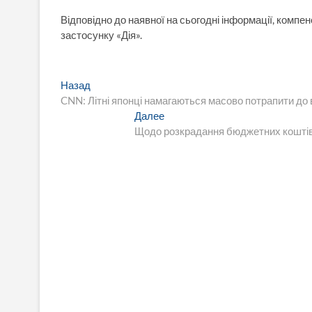
Відповідно до наявної на сьогодні інформації, компе
застосунку «Дія».
Навигация
Предыдущая
Назад
запись:
CNN: Літні японці намагаються масово потрапити до
по
Следующая
Далее
записям
запись:
Щодо розкрадання бюджетних коштів С