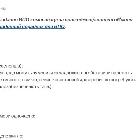
нці
надання ВПО компенсації за пошкоджені/знищені об’єкти
идичний порадник для ВПО
.
селенців);
иків, що можуть зумовити складні життєві обставини належать
активності, пам’яті, невиліковні хвороби, хвороби, що потребують
лозабезпеченість та ін.).
умови одночасно:
щене житло;