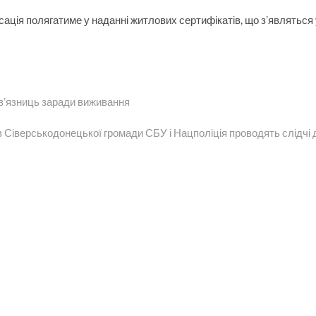
нсація полягатиме у наданні житлових сертифікатів, що зʼявляться
 в’язниць заради виживання
іверськодонецької громади СБУ і Нацполіція проводять слідчі д