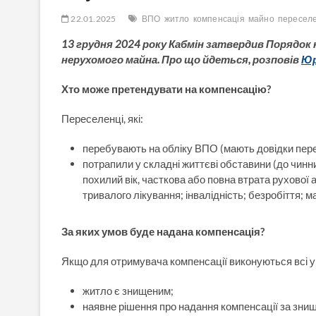
22.01.2025
ВПО
житло
компенсація
майно
переселе
13 грудня 2024 року Кабмін затвердив Порядок 
нерухомого майна. Про що йдеться, розповів
Юр
Хто може претендувати на компенсацію?
Переселенці, які:
перебувають на обліку ВПО (мають довідки пере
потрапили у складні життєві обставини (до чинн
похилий вік, часткова або повна втрата рухової 
тривалого лікування; інвалідність; безробіття; ма
За яких умов буде надана компенсація?
Якщо для отримувача компенсації виконуються всі 
житло є знищеним;
наявне рішення про надання компенсації за зни