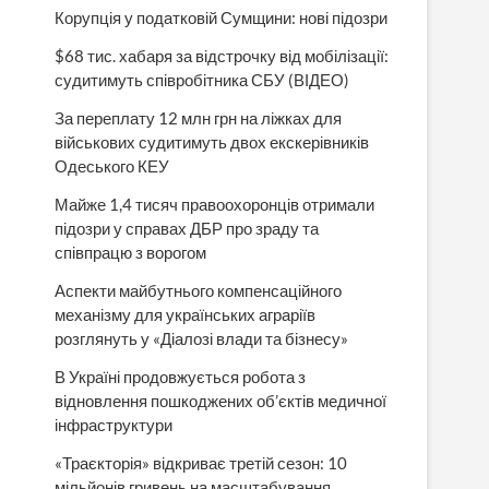
Корупція у податковій Сумщини: нові підозри
$68 тис. хабаря за відстрочку від мобілізації:
судитимуть співробітника СБУ (ВІДЕО)
За переплату 12 млн грн на ліжках для
військових судитимуть двох екскерівників
Одеського КЕУ
Майже 1,4 тисяч правоохоронців отримали
підозри у справах ДБР про зраду та
співпрацю з ворогом
Аспекти майбутнього компенсаційного
механізму для українських аграріїв
розглянуть у «Діалозі влади та бізнесу»
В Україні продовжується робота з
відновлення пошкоджених об’єктів медичної
інфраструктури
«Траєкторія» відкриває третій сезон: 10
мільйонів гривень на масштабування