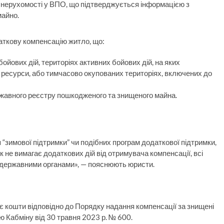
нерухомості у ВПО, що підтверджується інформацією з
майно.
аткову компенсацію житло, що:
ойових дій, територіях активних бойових дій, на яких
 ресурси, або тимчасово окупованих територіях, включених до
ржавного реєстру пошкодженого та знищеного майна.
 “зимової підтримки” чи подібних програм додаткової підтримки,
к не вимагає додаткових дій від отримувача компенсації, всі
 державними органами», — пояснюють юристи.
 кошти відповідно до Порядку надання компенсації за знищені
 Кабміну від 30 травня 2023 р. № 600.