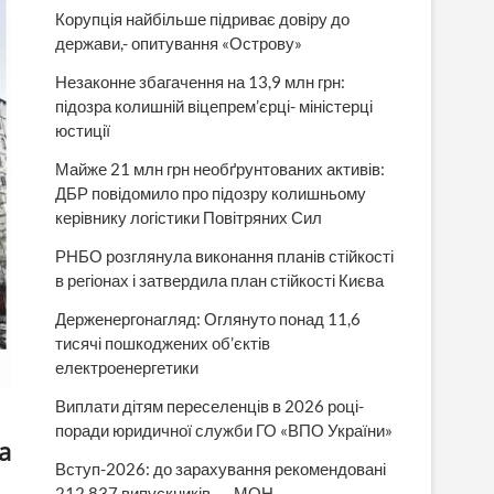
Корупція найбільше підриває довіру до
держави,- опитування «Острову»
Незаконне збагачення на 13,9 млн грн:
підозра колишній віцепрем’єрці- міністерці
юстиції
Майже 21 млн грн необґрунтованих активів:
ДБР повідомило про підозру колишньому
керівнику логістики Повітряних Сил
РНБО розглянула виконання планів стійкості
в регіонах і затвердила план стійкості Києва
Держенергонагляд: Оглянуто понад 11,6
тисячі пошкоджених об’єктів
електроенергетики
Виплати дітям переселенців в 2026 році-
поради юридичної служби ГО «ВПО України»
а
Вступ-2026: до зарахування рекомендовані
212 837 випускників, — МОН