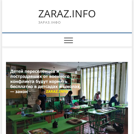
Перейти
ZARAZ.INFO
к
содержимому
ЗАРАЗ.ІНФО