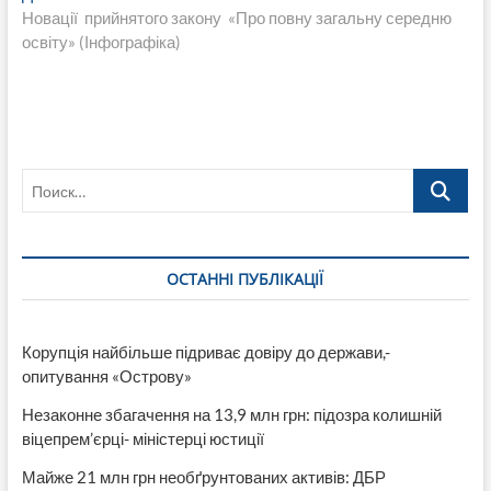
запись:
Новації прийнятого закону «Про повну загальну середню
освіту» (Інфографіка)
Поиск…
ОСТАННІ ПУБЛІКАЦІЇ
Корупція найбільше підриває довіру до держави,-
опитування «Острову»
Незаконне збагачення на 13,9 млн грн: підозра колишній
віцепрем’єрці- міністерці юстиції
Майже 21 млн грн необґрунтованих активів: ДБР