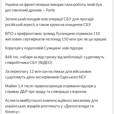
Україна на фронті вперше використала робота, який був
доставлений дроном — Forbs
Зеленський погодив нові операції СБУ для протидії
російській агресії, а також кроки на очищення СБУ
ВПО з прифронтових громад Луганщини отримали 110
житлових сертифікатів на понад 150 млн грн: як це працює
Корупція у податковій Сумщини: нові підозри
$68 тис. хабаря за відстрочку від мобілізації: судитимуть
співробітника СБУ (ВІДЕО)
За переплату 12 млн грн на ліжках для військових
судитимуть двох екскерівників Одеського КЕУ
Майже 1,4 тисяч правоохоронців отримали підозри у
справах ДБР про зраду та співпрацю з ворогом
Аспекти майбутнього компенсаційного механізму для
українських аграріїв розглянуть у «Діалозі влади та
бізнесу»