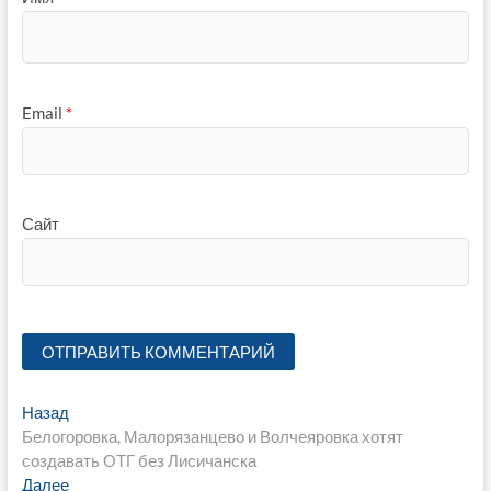
Email
*
Сайт
Навигация
Предыдущая
Назад
запись:
Белогоровка, Малорязанцево и Волчеяровка хотят
по
создавать ОТГ без Лисичанска
записям
Следующая
Далее