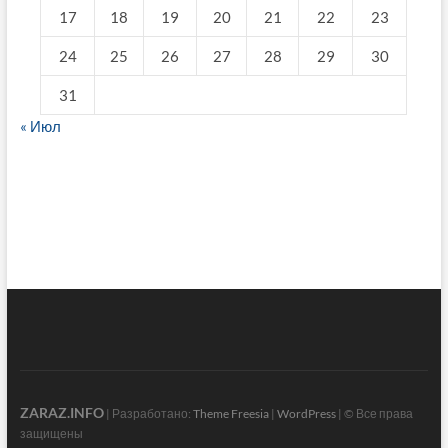
17
18
19
20
21
22
23
24
25
26
27
28
29
30
31
« Июл
fake breitling
ZARAZ.INFO
| Разработано:
Theme Freesia
|
WordPress
| © Все права
защищены