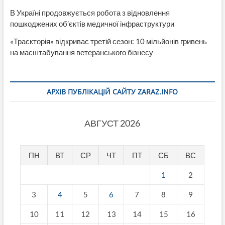
В Україні продовжується робота з відновлення
пошкоджених об’єктів медичної інфраструктури
«Траєкторія» відкриває третій сезон: 10 мільйонів гривень
на масштабування ветеранського бізнесу
АРХІВ ПУБЛІКАЦІЙ САЙТУ ZARAZ.INFO
АВГУСТ 2026
ПН
ВТ
СР
ЧТ
ПТ
СБ
ВС
1
2
3
4
5
6
7
8
9
10
11
12
13
14
15
16