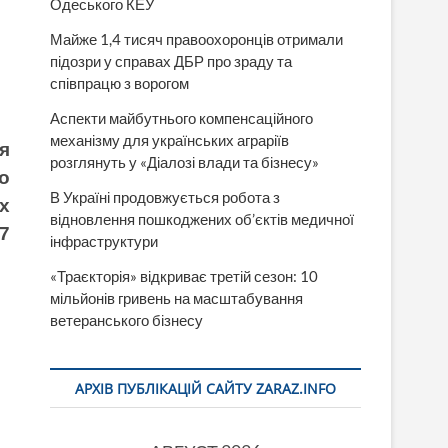
Одеського КЕУ
Майже 1,4 тисяч правоохоронців отримали
підозри у справах ДБР про зраду та
співпрацю з ворогом
Аспекти майбутнього компенсаційного
механізму для українських аграріїв
я
розглянуть у «Діалозі влади та бізнесу»
о
В Україні продовжується робота з
х
відновлення пошкоджених об’єктів медичної
7
інфраструктури
«Траєкторія» відкриває третій сезон: 10
мільйонів гривень на масштабування
ветеранського бізнесу
АРХІВ ПУБЛІКАЦІЙ САЙТУ ZARAZ.INFO