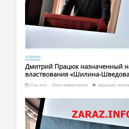
НОВИНИ
Дмитрий Працюк назначенный н
властвования «Шилина-Шведова
09.06.2021
Без комментариев
коррупция
лисича