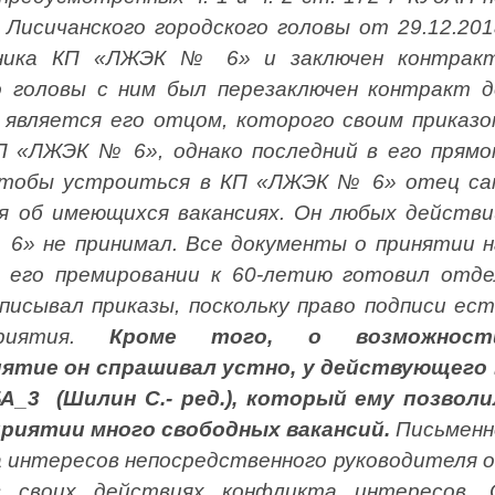
 Лисичанского городского головы от 29.12.201
ьника КП «ЛЖЭК № 6» и заключен контракт
го головы с ним был перезаключен контракт д
 является его отцом, которого своим приказо
​КП «ЛЖЭК № 6», однако последний в его прямо
 чтобы устроиться в КП «ЛЖЭК № 6» отец са
ия об имеющихся вакансиях. Он любых действи
6» не принимал. Все документы о принятии н
 его премировании к 60-летию готовил отде
писывал приказы, поскольку право подписи ест
приятия.
Кроме того, о возможност
ятие он спрашивал устно, у действующего 
_3 (Шилин С.- ред.), который ему позволи
приятии много свободных вакансий.
Письменн
а интересов непосредственного руководителя о
в своих действиях конфликта интересов. 