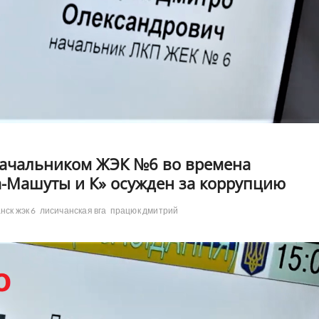
ачальником ЖЭК №6 во времена
-Машуты и К» осужден за коррупцию
нск жэк 6
лисичанская вга
працюк дмитрий