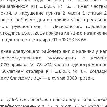
 начальником КП «ЛЖЕК № 6» , имея частны
мочий, в нарушение пункта 2 части 1 статьи 2
ющего рабочего дня о наличии у него реальног
ного руководителя — Лисичанского городског
а подпись 15.07.2019 приказа № 71-к о назначен
а на должность столяра КП «ЛЖЕК № 6».
зднее следующего рабочего дня о наличии у нег
непосредственного руководителя с момент
.2020 приказа № 73 «Об уплате единовременног
с 60-летием столяра КП «ЛЖЕК № 6», согласн
ему близкому лицу — в сумме 3000 гривен.
 судебном заседании свою вину в совершени
редусмотренных ч. 1 и ч. 2 ст. 172-7 КУоАП н