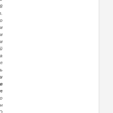
8
.
о
м
м
м
й
а
л
ь
и
в
л
о
н
О