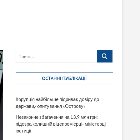
Поиск…
ОСТАННІ ПУБЛІКАЦІЇ
Корупція найбільше підриває довіру до
держави,- опитування «Острову»
Незаконне збагачення на 13,9 млн грн:
підозра колишній віцепрем’єрці- міністерці
юстиції