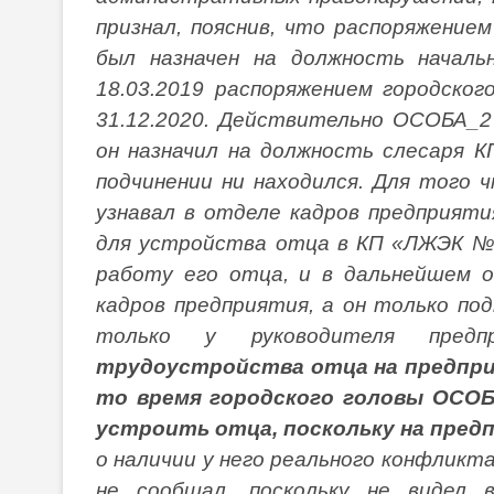
признал, пояснив, что распоряжением
был назначен на должность начал
18.03.2019 распоряжением городско
31.12.2020. Действительно ОСОБА_2
он назначил на должность слесаря ​
подчинении ни находился. Для того
узнавал в отделе кадров предприят
для устройства отца в КП «ЛЖЭК № 
работу его отца, и в дальнейшем о
кадров предприятия, а он только под
только у руководителя пред
трудоустройства отца на предпри
то время городского головы ОСОБА
устроить отца, поскольку на пред
о наличии у него реального конфликт
не сообщал, поскольку не видел 