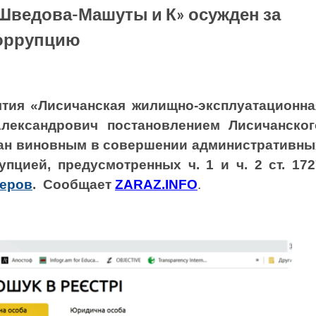
Шведова-Машуты и К» осужден за
оррупцию
тия «Лисичанская жилищно-эксплуатационна
лександрович
постановлением Лисичанског
ан
виновным в
совершении
административны
упцией
,
предусмотренных
ч. 1
и
ч
. 2 ст.
172
неров
. Сообщает
ZARAZ.INFO
.