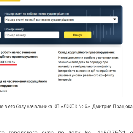
е в его базу
начальника КП «ЛЖЕК № 6» Дмитрия Працюка
го городского суда по делу № 415/975/21 о