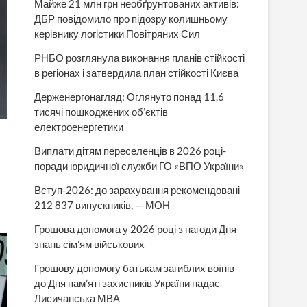
Майже 21 млн грн необґрунтованих активів:
ДБР повідомило про підозру колишньому
керівнику логістики Повітряних Сил
РНБО розглянула виконання планів стійкості
в регіонах і затвердила план стійкості Києва
Держенергонагляд: Оглянуто понад 11,6
тисячі пошкоджених об’єктів
електроенергетики
Виплати дітям переселенців в 2026 році-
поради юридичної служби ГО «ВПО України»
Вступ-2026: до зарахування рекомендовані
212 837 випускників, — МОН
Грошова допомога у 2026 році з нагоди Дня
знань сім’ям військових
Грошову допомогу батькам загиблих воїнів
до Дня пам’яті захисників України надає
Лисичанська МВА