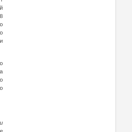
й
8
о
о
ии
о
а
о
о
и
е