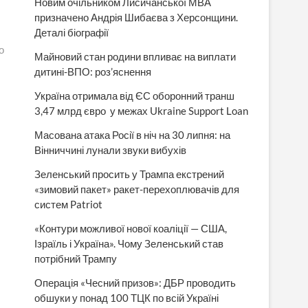
Новим очільником Лисичанської МВА
призначено Андрія Шибаєва з Херсонщини.
Деталі біографії
о
Майновий стан родини впливає на виплати
дитині-ВПО: роз’яснення
Україна отримала від ЄС оборонний транш
3,47 млрд євро у межах Ukraine Support Loan
Масована атака Росії в ніч на 30 липня: на
Вінниччині лунали звуки вибухів
Зеленський просить у Трампа екстрений
«зимовий пакет» ракет-перехоплювачів для
систем Patriot
«Контури можливої нової коаліції — США,
Ізраїль і Україна». Чому Зеленський став
потрібний Трампу
Операція «Чесний призов»: ДБР проводить
обшуки у понад 100 ТЦК по всій Україні