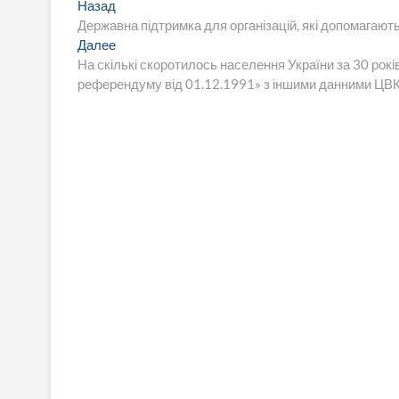
Навигация
Предыдущая
Назад
запись:
Державна підтримка для організацій, які допомагають
по
Следующая
Далее
записям
запись:
На скількі скоротилось населення України за 30 рокі
референдуму від 01.12.1991» з іншими данними ЦВК