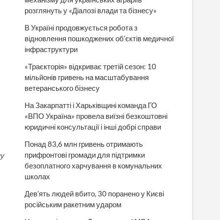
розглянуть у «Діалозі влади та бізнесу»
В Україні продовжується робота з
відновлення пошкоджених об’єктів медичної
інфраструктури
«Траєкторія» відкриває третій сезон: 10
мільйонів гривень на масштабування
ветеранського бізнесу
На Закарпатті і Харьківщині команда ГО
«ВПО Україна» провела виїзні безкоштовні
юридичні консультації і інші добрі справи
Понад 83,6 млн гривень отримають
прифронтові громади для підтримки
му
безоплатного харчування в комунальних
школах
Дев’ять людей вбито, 30 поранено у Києві
російським ракетним ударом