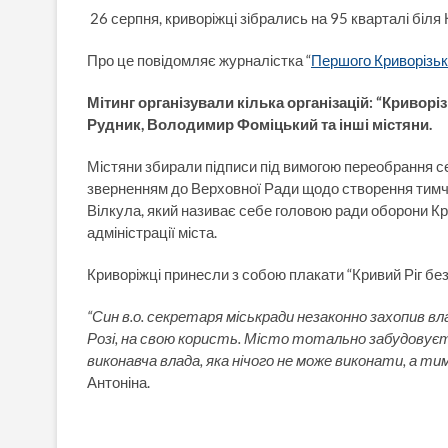
26 серпня, криворіжці зібрались на 95 кварталі біля Н
Про це повідомляє журналістка “
Першого Криворізьк
Мітинг організували кілька організацій: “Криворіз
Рудник, Володимир Фоміцький та інші містяни.
Містяни збирали підписи під вимогою переобрання се
зверненням до Верховної Ради щодо створення тимча
Вілкула, який називає себе головою ради оборони Кр
адміністрації міста.
Криворіжці принесли з собою плакати “Кривий Ріг без 
“Син в.о. секретаря міськради незаконно захопив влад
Розі, на свою користь. Місто тотально забудовує
виконавча влада, яка нічого не може виконати, а тим
Антоніна.