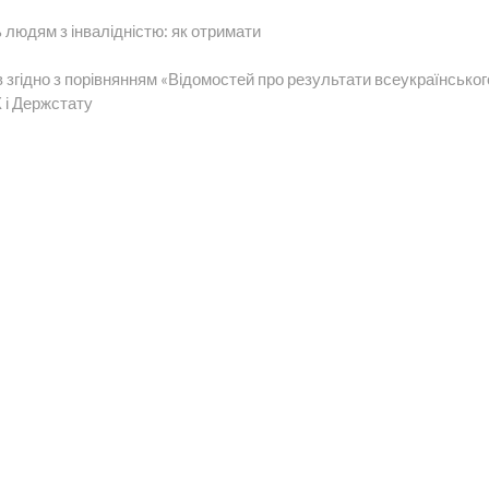
 людям з інвалідністю: як отримати
в згідно з порівнянням «Відомостей про результати всеукраїнськог
 і Держстату