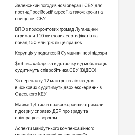
Зеленський погодив нові операції СБУ для
протидії російській агресії, а також кроки на
очищення СБУ
ВПО з прифронтових громад Луганщини
отримали 110 житлових сертифікатів на
понад 150 млн грн: як це працює
Корупція у податковій Сумщини: нові підозри
$68 тис. хабаря за відстрочку від мобілізації:
судитимуть співробітника СБУ (ВІДЕО)
За переплату 12 млн грн на ліжках для
військових судитимуть двох екскерівників
Одеського КЕУ
Майже 1,4 тисяч правоохоронців отримали
підозри у справах ДБР про зраду та
співпрацю з ворогом
Аспекти майбутнього компенсаційного
механізму для українських аграріїв