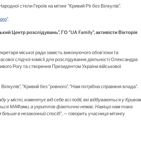
ародної стели Героїв на мітинг “Кривий Ріг без Вілкулів”.
ого
”.
ький Центр розслідувань”, ГО “UA Family”, активісти Вікторія
кретаря міської ради замість виконуючого обов’язки та
сової слідчої комісії для розслідування діяльності Олександра
ивого Рогу та створення Президентом України військової
Вілкулів”, “Кривий без “ровного”, “Нам потрібна справжня влада”.
у у місті, коментує від себе всі події, які відбуваються у Криво
ться МАФами, а укриттів фактично немає. Навіщо нам така
 більше в незаконний спосіб”
, — говорить учасниця мітингу