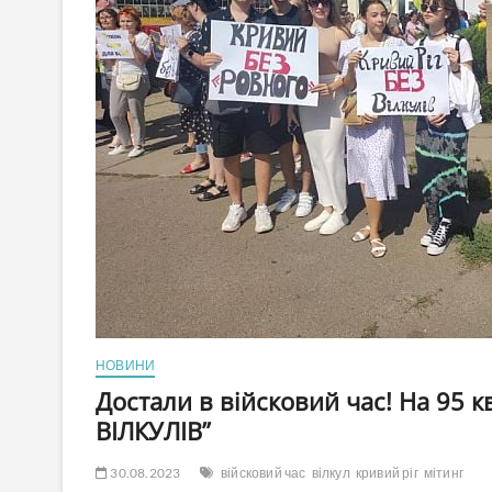
НОВИНИ
Достали в війсковий час! На 95 к
ВІЛКУЛІВ”
30.08.2023
війсковий час
вілкул
кривий ріг
мітинг