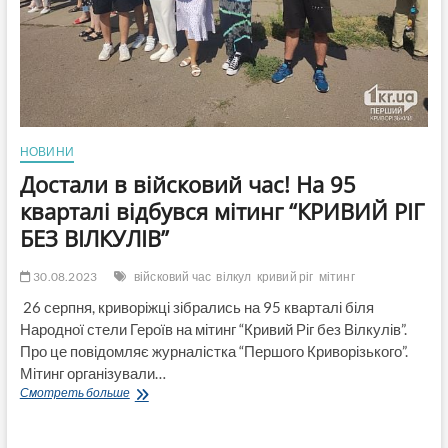
НОВИНИ
Достали в війсковий час! На 95
кварталі відбувся мітинг “КРИВИЙ РІГ
БЕЗ ВІЛКУЛІВ”
30.08.2023
війсковий час
вілкул
кривий ріг
мітинг
26 серпня, криворіжці зібрались на 95 кварталі біля
Народної стели Героїв на мітинг “Кривий Ріг без Вілкулів”.
Про це повідомляє журналістка “Першого Криворізького”.
Мітинг організували…
Достали
Смотреть больше
в
війсковий
час!