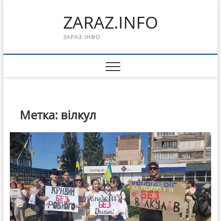
Перейти
ZARAZ.INFO
к
содержимому
ЗАРАЗ.ІНФО
Метка:
вілкул