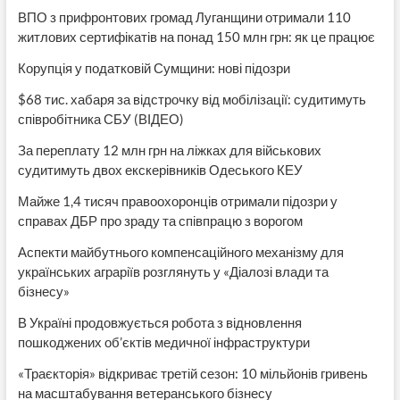
ВПО з прифронтових громад Луганщини отримали 110
житлових сертифікатів на понад 150 млн грн: як це працює
Корупція у податковій Сумщини: нові підозри
$68 тис. хабаря за відстрочку від мобілізації: судитимуть
співробітника СБУ (ВІДЕО)
За переплату 12 млн грн на ліжках для військових
судитимуть двох екскерівників Одеського КЕУ
Майже 1,4 тисяч правоохоронців отримали підозри у
справах ДБР про зраду та співпрацю з ворогом
Аспекти майбутнього компенсаційного механізму для
українських аграріїв розглянуть у «Діалозі влади та
бізнесу»
В Україні продовжується робота з відновлення
пошкоджених об’єктів медичної інфраструктури
«Траєкторія» відкриває третій сезон: 10 мільйонів гривень
на масштабування ветеранського бізнесу