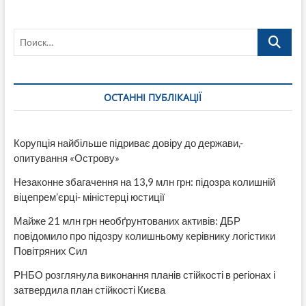
На
95
Поиск…
кварталі
відбувся
мітинг
“КРИВИЙ
РІГ
ОСТАННІ ПУБЛІКАЦІЇ
БЕЗ
ВІЛКУЛІВ”
Корупція найбільше підриває довіру до держави,-
опитування «Острову»
Незаконне збагачення на 13,9 млн грн: підозра колишній
віцепрем’єрці- міністерці юстиції
Майже 21 млн грн необґрунтованих активів: ДБР
повідомило про підозру колишньому керівнику логістики
Повітряних Сил
РНБО розглянула виконання планів стійкості в регіонах і
затвердила план стійкості Києва