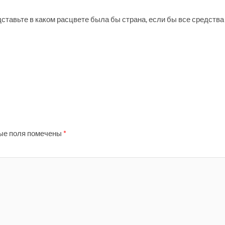
ставьте в каком расцвете была бы страна, если бы все средства
ые поля помечены
*