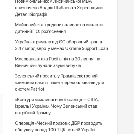
Новим очільником Лисичанської МВА
призначено Андрія Шибаєва з Херсонщини.
Деталі біографії
Майновий стан родини впливає на виплати
дитині-ВПО: роз’яснення
Україна отримала від ЄС оборонний транш
3,47 млрд євро у межах Ukraine Support Loan
Масована атака Росії в ніч на 30 липня: на
Вінниччині лунали звуки вибухів
Зеленський просить у Трампа екстрений
«зимовий пакет» ракет-перехоплювачів для
систем Patriot
«Контури можливої нової коаліції — США,
Ізраїль і Україна». Чому Зеленський став
потрібний Трампу
Операція «Чесний призов»: ДБР проводить
обшуки у понад 100 ТЦК по всій Україні