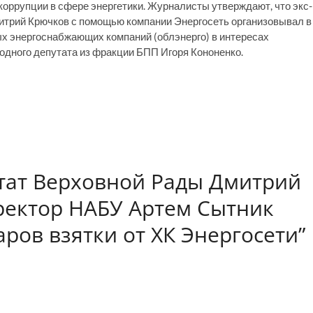
оррупции в сфере энергетики. Журналисты утверждают, что экс-
итрий Крючков с помощью компании Энергосеть организовывал в
ых энергоснабжающих компаний (облэнерго) в интересах
родного депутата из фракции БПП Игоря Кононенко.
утат Верховной Рады Дмитрий
ректор НАБУ Артем Сытник
ров взятки от ХК Энергосети”