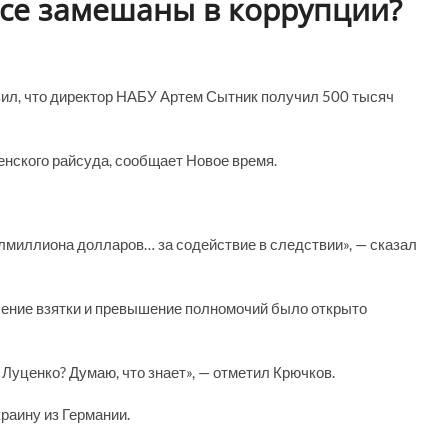
се замешаны в коррупции?
ил, что директор НАБУ Артем Сытник получил 500 тысяч
енского райсуда, сообщает Новое время.
лмиллиона долларов… за содействие в следствии», — сказал
чение взятки и превышение полномочий было открыто
 Луценко? Думаю, что знает», — отметил Крючков.
раину из Германии.