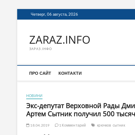
Перейти
Четверг, 06 августа, 2026
к
содержимому
ZARAZ.INFO
ЗАРАЗ.ІНФО
ПРО САЙТ
КОНТАКТИ
НОВИНИ
Экс-депутат Верховной Рады Дми
Артем Сытник получил 500 тысяч
18.04.2019
1 Комментарий
крючков
сытник