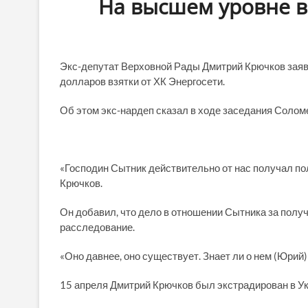
На высшем уровне в
Экс-депутат Верховной Рады Дмитрий Крючков заяв
долларов взятки от ХК Энергосети.
Об этом экс-нардеп сказал в ходе заседания Солом
«Господин Сытник действительно от нас получал по
Крючков.
Он добавил, что дело в отношении Сытника за полу
расследование.
«Оно давнее, оно существует. Знает ли о нем (Юрий)
15 апреля Дмитрий Крючков был экстрадирован в Ук