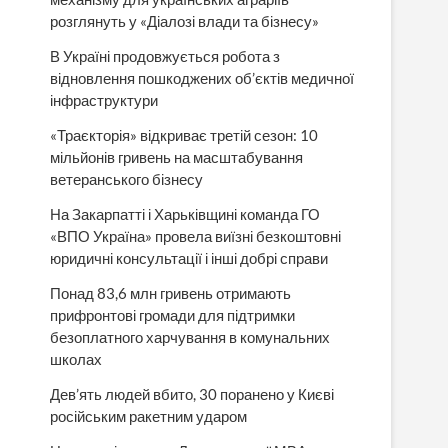
розглянуть у «Діалозі влади та бізнесу»
В Україні продовжується робота з
відновлення пошкоджених об’єктів медичної
інфраструктури
«Траєкторія» відкриває третій сезон: 10
мільйонів гривень на масштабування
ветеранського бізнесу
На Закарпатті і Харьківщині команда ГО
«ВПО Україна» провела виїзні безкоштовні
юридичні консультації і інші добрі справи
Понад 83,6 млн гривень отримають
прифронтові громади для підтримки
безоплатного харчування в комунальних
школах
Дев’ять людей вбито, 30 поранено у Києві
російським ракетним ударом