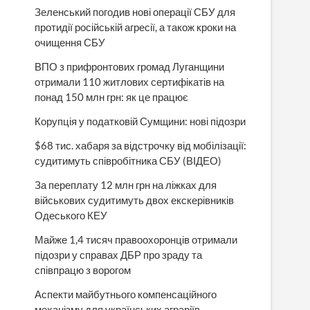
Зеленський погодив нові операції СБУ для
протидії російській агресії, а також кроки на
очищення СБУ
ВПО з прифронтових громад Луганщини
отримали 110 житлових сертифікатів на
понад 150 млн грн: як це працює
Корупція у податковій Сумщини: нові підозри
$68 тис. хабаря за відстрочку від мобілізації:
судитимуть співробітника СБУ (ВІДЕО)
За переплату 12 млн грн на ліжках для
військових судитимуть двох екскерівників
Одеського КЕУ
Майже 1,4 тисяч правоохоронців отримали
підозри у справах ДБР про зраду та
співпрацю з ворогом
Аспекти майбутнього компенсаційного
механізму для українських аграріїв