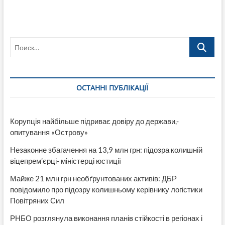
Верховной
Рады
Дмитрий
Крючков
Поиск…
заявил,
что
директор
НАБУ
Артем
ОСТАННІ ПУБЛІКАЦІЇ
Сытник
получил
500
тысяч
Корупція найбільше підриває довіру до держави,-
долларов
опитування «Острову»
взятки
от
Незаконне збагачення на 13,9 млн грн: підозра колишній
ХК
Энергосети
віцепрем’єрці- міністерці юстиції
Майже 21 млн грн необґрунтованих активів: ДБР
повідомило про підозру колишньому керівнику логістики
Повітряних Сил
РНБО розглянула виконання планів стійкості в регіонах і