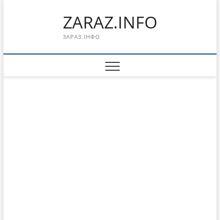
Перейти
ZARAZ.INFO
к
содержимому
ЗАРАЗ.ІНФО