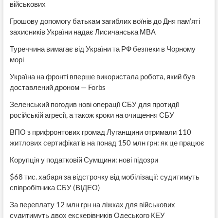
військових
Грошову допомогу батькам загиблих воїнів до Дня пам’яті
захисників України надає Лисичанська МВА
Туреччина вимагає від України та РФ безпеки в Чорному
морі
Україна на фронті вперше використала робота, який був
доставлений дроном — Forbs
Зеленський погодив нові операції СБУ для протидії
російській агресії, а також кроки на очищення СБУ
ВПО з прифронтових громад Луганщини отримали 110
житлових сертифікатів на понад 150 млн грн: як це працює
Корупція у податковій Сумщини: нові підозри
$68 тис. хабаря за відстрочку від мобілізації: судитимуть
співробітника СБУ (ВІДЕО)
За переплату 12 млн грн на ліжках для військових
судитимуть двох екскерівників Одеського КЕУ