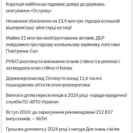
Корупція найбільше підриває довіру до держави,-
опитування «Острову»
Незаконне збагачення на 13,9 млн грн: підозра колишній
віцепрем’єрці- міністерці юстиції
Майже 21 млн грн необґрунтованих активів: ДБР
повідомило про підозру колишньому керівнику логістики
Повітряних Сил
РНБО розглянула виконання планів стійкості в регіонах і
затвердила план стійкості Києва
Держенергонагляд: Оглянуто понад 11,6 тисячі
пошкоджених об’єктів електроенергетики
Виплати дітям переселенців в 2026 році- поради юридичної
служби ГО «ВПО України»
Вступ-2026: до зарахування рекомендовані 212 837
випускників, — МОН
Грошова допомога у 2026 році з нагоди Дня знань сім’ям