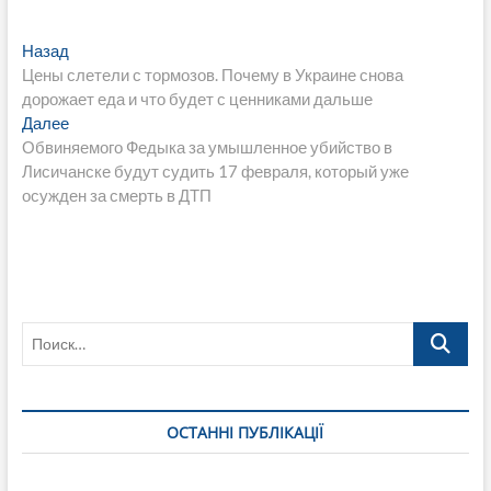
Навигация
Предыдущая
Назад
запись:
Цены слетели с тормозов. Почему в Украине снова
по
дорожает еда и что будет с ценниками дальше
записям
Следующая
Далее
запись:
Обвиняемого Федыка за умышленное убийство в
Лисичанске будут судить 17 февраля, который уже
осужден за смерть в ДТП
Поиск…
ОСТАННІ ПУБЛІКАЦІЇ