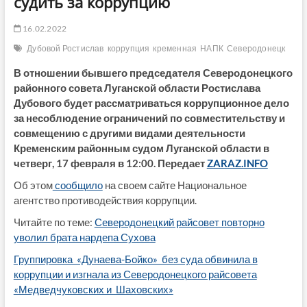
судить за коррупцию
16.02.2022
Дубовой Ростислав
коррупция
кременная
НАПК
Северодонецк
В отношении бывшего председателя Северодонецкого
районного совета Луганской области Ростислава
Дубового будет рассматриваться коррупционное дело
за несоблюдение ограничений по совместительству и
совмещению с другими видами деятельности
Кременским районным судом Луганской области в
четверг, 17 февраля в 12:00. Передает
ZARAZ.INFO
Об этом
сообщило
на своем сайте Национальное
агентство противодействия коррупции.
Читайте по теме:
Северодонецкий райсовет повторно
уволил брата нардепа Сухова
Группировка «Дунаева-Бойко» без суда обвинила в
коррупции и изгнала из Северодонецкого райсовета
«Медведчуковских и Шаховских»