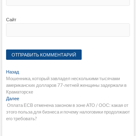
Сайт
Навигация
Предыдущая
Назад
запись:
Мошенника, который завладел несколькими тысячами
по
американских долларов 77-летней женщины задержали в
записям
Краматорске
Следующая
Далее
запись:
Оплата ЕСВ отменена законом в зоне АТО / ООС: какая от
этого польза для бизнеса и почему налоговики продолжают
его требовать?