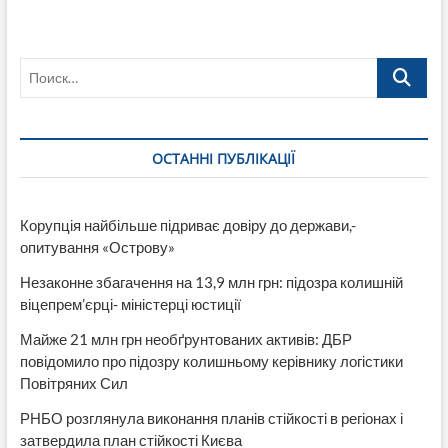
Поиск…
ОСТАННІ ПУБЛІКАЦІЇ
Корупція найбільше підриває довіру до держави,-
опитування «Острову»
Незаконне збагачення на 13,9 млн грн: підозра колишній
віцепрем’єрці- міністерці юстиції
Майже 21 млн грн необґрунтованих активів: ДБР
повідомило про підозру колишньому керівнику логістики
Повітряних Сил
РНБО розглянула виконання планів стійкості в регіонах і
затвердила план стійкості Києва