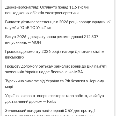
Держенергонагляд: Оглянуто понад 11,6 тисячі
пошкоджених об’єктів електроенергетики
Виплати дітям переселенців в 2026 році- поради юридичної
служби ГО «ВПО України»
Вступ-2026: до зарахування рекомендовані 212 837
випускників, — МОН
Грошова допомога у 2026 році з нагоди Дня знань сім’ям
військових
Грошову допомогу батькам загиблих воїнів до Дня пам’яті
захисників України надає Лисичанська МВА
Туреччина вимагає від України та РФ безпеки в Чорному
морі
Україна на фронті вперше використала робота, який був
доставлений дроном — Forbs
Зеленський погодив нові операції СБУ для протидії
російській агресії, а також кроки на очищення СБУ