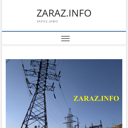
Перейти
ZARAZ.INFO
к
содержимому
ЗАРАЗ.ІНФО