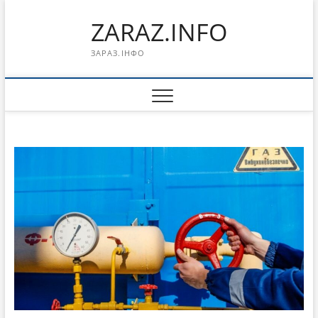
Перейти
ZARAZ.INFO
к
содержимому
ЗАРАЗ.ІНФО