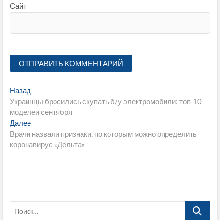
Сайт
Навигация
Предыдущая
Назад
запись:
Украинцы бросились скупать б/у электромобили: топ-10
по
моделей сентября
записям
Следующая
Далее
запись:
Врачи назвали признаки, по которым можно определить
коронавирус «Дельта»
Поиск…