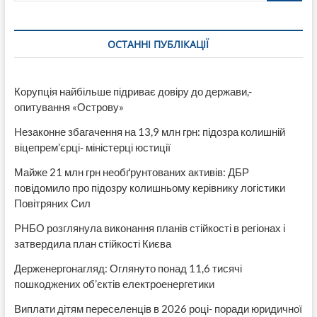
ОСТАННІ ПУБЛІКАЦІЇ
Корупція найбільше підриває довіру до держави,-
опитування «Острову»
Незаконне збагачення на 13,9 млн грн: підозра колишній
віцепрем’єрці- міністерці юстиції
Майже 21 млн грн необґрунтованих активів: ДБР
повідомило про підозру колишньому керівнику логістики
Повітряних Сил
РНБО розглянула виконання планів стійкості в регіонах і
затвердила план стійкості Києва
Держенергонагляд: Оглянуто понад 11,6 тисячі
пошкоджених об’єктів електроенергетики
Виплати дітям переселенців в 2026 році- поради юридичної