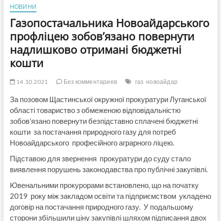
НОВИНИ
Газопостачальника Новоайдарського
профліцею зобов’язано повернути
надлишково отримані бюджетні
кошти
14.10.2021
Без комментариев
газ
новоайдар
За позовом Щастинської окружної прокуратури Луганської
області товариство з обмеженою відповідальністю
зобов’язано повернути безпідставно сплачені бюджетні
кошти за постачання природного газу для потреб
Новоайдарського професійного аграрного ліцею.
Підставою для звернення прокуратури до суду стало
виявлення порушень законодавства про публічні закупівлі.
Ювенальними прокурорами встановлено, що на початку
2019 року між закладом освіти та підприємством укладено
договір на постачання природного газу. У подальшому
сторони збільшили ціну закупівлі шляхом підписання двох