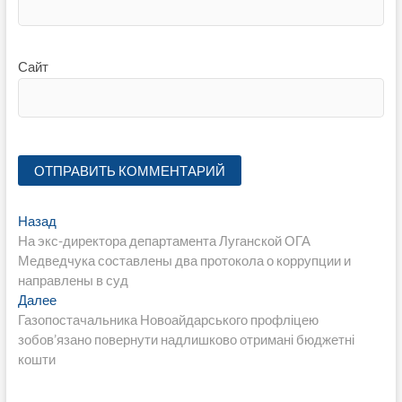
Сайт
Навигация
Предыдущая
Назад
запись:
На экс-директора департамента Луганской ОГА
по
Медведчука составлены два протокола о коррупции и
записям
направлены в суд
Следующая
Далее
запись:
Газопостачальника Новоайдарського профліцею
зобов’язано повернути надлишково отримані бюджетні
кошти