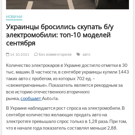
НОВИНИ
Украинцы бросились скупать б/у
электромобили: топ-10 моделей
сентября
14.10.2021
Без комментариев
авто
Количество электрокаров в Украине достигло отметки в 30
тыс. машин. В частности, в сентябре украинцы купили 1443
таких авто с пробегом, из которых 702 ед. –
«свежепригнанные». Показатель является рекордным за
всю историю отечественного вторичного
рынка,
сообщает
Auto.ria.
В Украине наблюдается рост спроса на электромобили. В
сентябре количество желающих продать авто на
электротяге превышало спрос только в 1,28 раза. При том,
что в начале года показатель составлял меньше 2,88.