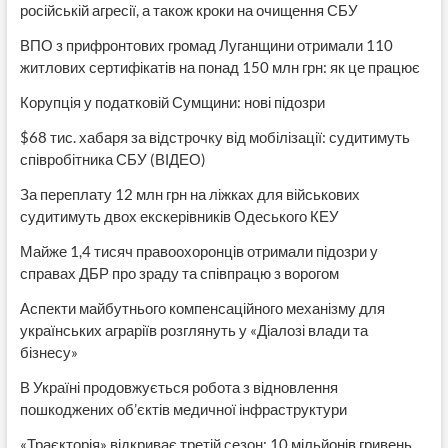
російській агресії, а також кроки на очищення СБУ
ВПО з прифронтових громад Луганщини отримали 110
житлових сертифікатів на понад 150 млн грн: як це працює
Корупція у податковій Сумщини: нові підозри
$68 тис. хабаря за відстрочку від мобілізації: судитимуть
співробітника СБУ (ВІДЕО)
За переплату 12 млн грн на ліжках для військових
судитимуть двох екскерівників Одеського КЕУ
Майже 1,4 тисяч правоохоронців отримали підозри у
справах ДБР про зраду та співпрацю з ворогом
Аспекти майбутнього компенсаційного механізму для
українських аграріїв розглянуть у «Діалозі влади та
бізнесу»
В Україні продовжується робота з відновлення
пошкоджених об’єктів медичної інфраструктури
«Траєкторія» відкриває третій сезон: 10 мільйонів гривень