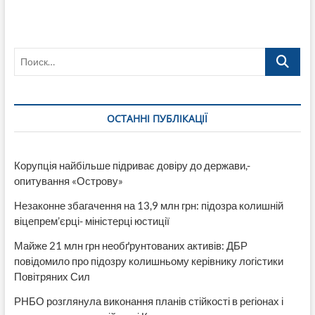
Поиск…
ОСТАННІ ПУБЛІКАЦІЇ
Корупція найбільше підриває довіру до держави,-
опитування «Острову»
Незаконне збагачення на 13,9 млн грн: підозра колишній
віцепрем’єрці- міністерці юстиції
Майже 21 млн грн необґрунтованих активів: ДБР
повідомило про підозру колишньому керівнику логістики
Повітряних Сил
РНБО розглянула виконання планів стійкості в регіонах і