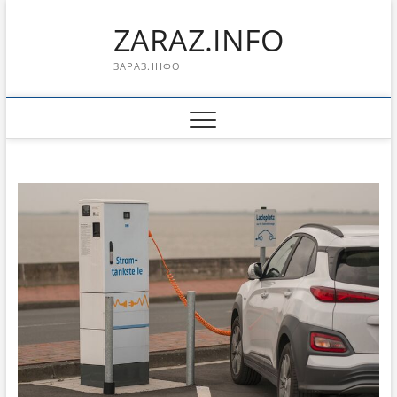
Перейти
ZARAZ.INFO
к
содержимому
ЗАРАЗ.ІНФО