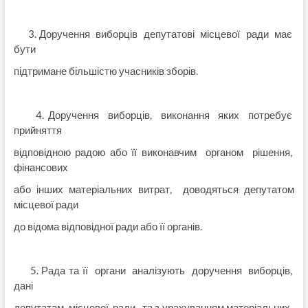
3. Доручення виборців депутатові місцевої ради має
бути
підтримане більшістю учасників зборів.
4. Доручення виборців, виконання яких потребує
прийняття
відповідною радою або її виконавчим органом рішення,
фінансових
або інших матеріальних витрат, доводяться депутатом
місцевої ради
до відома відповідної ради або її органів.
5. Рада та її органи аналізують доручення виборців,
дані
депутатам місцевої ради, та з урахуванням матеріальних,