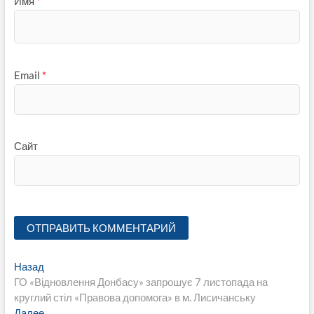
Имя
*
Email
*
Сайт
Навигация
Предыдущая
Назад
запись:
ГО «Відновлення Донбасу» запрошує 7 листопада на
по
круглий стіл «Правова допомога» в м. Лисичанську
Следующая
Далее