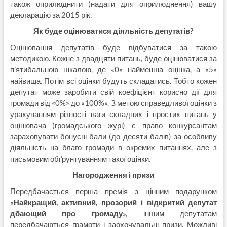
також оприлюднити (надати для оприлюднення) вашу
декларацію за 2015 рік.
Як буде оцінюватися діяльність депутатів?
Оцінювання депутатів буде відбуватися за такою
методикою. Кожне з двадцяти питань, буде оцінюватися за
п’ятибальною шкалою, де «0» найменша оцінка, а «5»
найвища. Потім всі оцінки будуть складатись. Тобто кожен
депутат може заробити свій коефіцієнт корисно дії для
громади від «0%» до «100%». З метою справедливої оцінки з
урахуванням різності ваги складних і простих питань у
оцінювача (громадського журі) є право конкурсантам
зараховувати бонусні бали (до десяти балів) за особливу
діяльність на благо громади в окремих питаннях, але з
письмовим обґрунтуванням такої оцінки.
Нагородження і призи
Передбачається перша премія з цінним подарунком
«
Найкращий, активний, прозорий і відкритий депутат
дбающий про громаду
», іншим депутатам
передбачаються грамоти і заохочувальні призи. Можливі