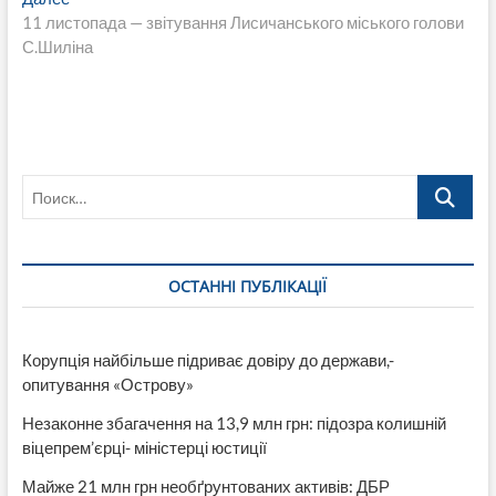
записям
запись:
11 листопада — звітування Лисичанського міського голови
С.Шиліна
Поиск…
ОСТАННІ ПУБЛІКАЦІЇ
Корупція найбільше підриває довіру до держави,-
опитування «Острову»
Незаконне збагачення на 13,9 млн грн: підозра колишній
віцепрем’єрці- міністерці юстиції
Майже 21 млн грн необґрунтованих активів: ДБР