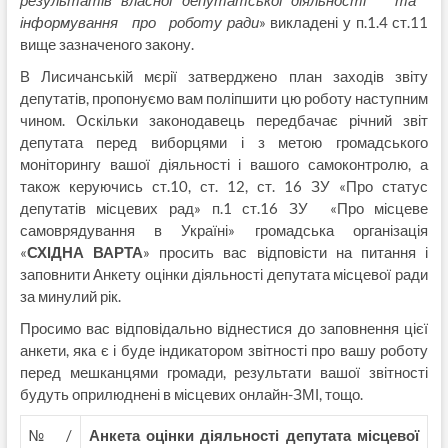
результатів власної депутатської діяльності та
інформування про роботу ради
» викладені у п.1.4 ст.11
вище зазначеного закону.
В Лисичанській мєрії затверджено план заходів звіту
депутатів, пропонуємо вам поліпшити цю роботу наступним
чином. Оскільки законодавець передбачає річний звіт
депутата перед виборцями і з метою громадського
моніторингу вашої діяльності і вашого самоконтролю, а
також керуючись ст.10, ст. 12, ст. 16 ЗУ «Про статус
депутатів місцевих рад» п.1 ст.16 ЗУ «Про місцеве
самоврядування в Україні» громадська організація
«
СХІДНА ВАРТА
» просить вас відповісти на питання і
заповнити Анкету оцінки діяльності депутата місцевої ради
за минулий рік.
Просимо вас відповідально віднестися до заповнення цієї
анкети, яка є і буде індикатором звітності про вашу роботу
перед мешканцями громади, результати вашої звітності
будуть оприлюднені в місцевих онлайн-ЗМІ, тощо.
№/
Анкета оцінки діяльності депутата місцевої