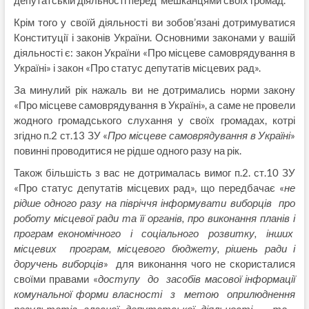
депутатській діяльності перед мешканцями своїх громад.
Крім того у своїй діяльності ви зобов’язані дотримуватися
Конституції і законів України. Основними законами у вашій
діяльності є: закон України «Про місцеве самоврядування в
Україні» і закон «Про статус депутатів місцевих рад».
За минулий рік нажаль ви не дотримались норми закону
«Про місцеве самоврядування в Україні», а саме не провели
жодного громадського слухання у своїх громадах, котрі
згідно п.2 ст.13 ЗУ «
Про місцеве самоврядування в Україні
»
повинні проводитися не рідше одного разу на рік.
Також більшість з вас не дотрималась вимог п.2. ст.10 ЗУ
«Про статус депутатів місцевих рад», що передбачає «
не
рідше одного разу на півріччя інформувати виборців про
роботу місцевої ради та її органів, про виконання планів і
програм економічного і соціального розвитку, інших
місцевих програм, місцевого бюджету, рішень ради і
доручень виборців
» для виконання чого не скористалися
своїми правами «
доступу до засобів масової інформації
комунальної форми власності з метою оприлюднення