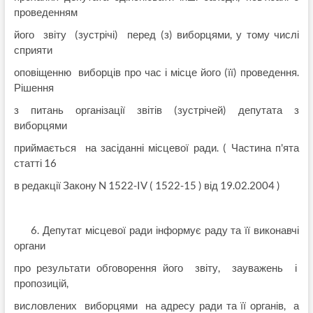
проведенням
його звіту (зустрічі) перед (з) виборцями, у тому числі
сприяти
оповіщенню виборців про час і місце його (її) проведення.
Рішення
з питань організації звітів (зустрічей) депутата з
виборцями
приймається на засіданні місцевої ради. ( Частина п'ята
статті 16
в редакції Закону N 1522-IV ( 1522-15 ) від 19.02.2004 )
6. Депутат місцевої ради інформує раду та її виконавчі
органи
про результати обговорення його звіту, зауважень і
пропозицій,
висловлених виборцями на адресу ради та її органів, а