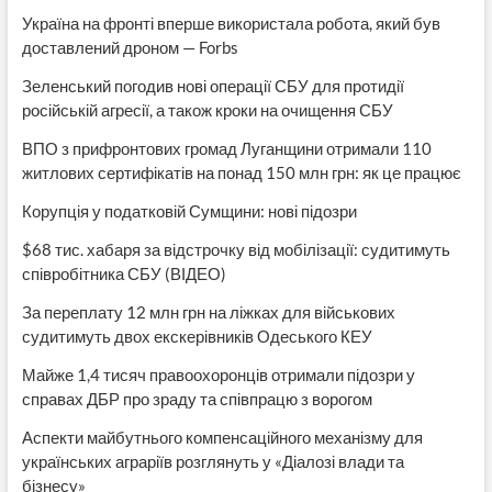
Україна на фронті вперше використала робота, який був
доставлений дроном — Forbs
Зеленський погодив нові операції СБУ для протидії
російській агресії, а також кроки на очищення СБУ
ВПО з прифронтових громад Луганщини отримали 110
житлових сертифікатів на понад 150 млн грн: як це працює
Корупція у податковій Сумщини: нові підозри
$68 тис. хабаря за відстрочку від мобілізації: судитимуть
співробітника СБУ (ВІДЕО)
За переплату 12 млн грн на ліжках для військових
судитимуть двох екскерівників Одеського КЕУ
Майже 1,4 тисяч правоохоронців отримали підозри у
справах ДБР про зраду та співпрацю з ворогом
Аспекти майбутнього компенсаційного механізму для
українських аграріїв розглянуть у «Діалозі влади та
бізнесу»