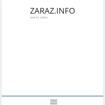
Перейти
ZARAZ.INFO
к
содержимому
ЗАРАЗ.ІНФО