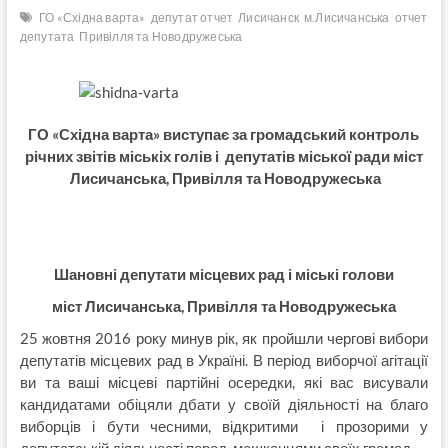
ГО «Східна варта»
депутат отчет
Лисичанск
м.Лисичанська
отчет
депутата
Привілля та Новодружеська
ГО «Східна варта» виступає за громадський контроль
річних звітів міськіх голів і депутатів міської ради міст
Лисичанська,
Привілля та Новодружеська
Шановні депутати місцевих рад і міські голови
міст Лисичанська, Привілля та Новодружеська
25 жовтня 2016 року минув рік, як пройшли чергові вибори
депутатів місцевих рад в Україні. В період виборчої агітації
ви та ваші місцеві партійні осередки, які вас висували
кандидатами обіцяли дбати у своїй діяльності на благо
виборців і бути чесними, відкритими і прозорими у