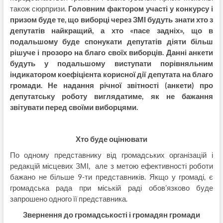
також сюрпризи.
Головним фактором участі у конкурсу і
призом буде те, що виборці через ЗМІ будуть знати хто з
депутатів найкращий, а хто «пасе задніх», що в
подальшому буде спонукати депутатів діяти більш
рішуче і прозоро на благо своїх виборців. Данні анкети
будуть у подальшому виступати порівняльним
індикатором коефіцієнта корисної дії депутата на благо
громади. Не надання річної звітності (анкети) про
депутатську роботу виглядатиме, як не бажання
звітувати перед своїми виборцями.
Хто буде оцінювати
По одному представнику від громадських організацій і
редакцій місцевих ЗМІ, але з метою ефективності роботи
бажано не більше 9-ти представників. Якщо у громаді, є
громадська рада при міській раді обов’язково буде
запрошено одного її представника.
Звернення до громадськості і громадян громади