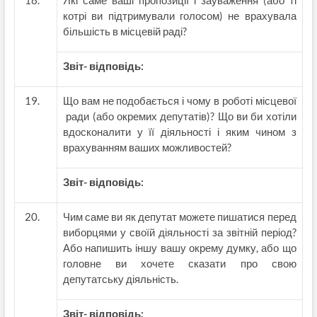
Які саме ваші пропозиції і зауваження (або ті
котрі ви підтримували голосом) не врахувала
більшість в місцевій раді?
Звіт- відповідь:
Що вам не подобається і чому в роботі місцевої
ради (або окремих депутатів)? Що ви би хотіли
вдосконалити у її діяльності і яким чином з
врахуванням ваших можливостей?
Звіт- відповідь:
Чим саме ви як депутат можете пишатися перед
виборцями у своїй діяльності за звітній період?
Або напишить іншу вашу окрему думку, або що
головне ви хочете сказати про свою
депутатську діяльність.
Звіт- відповідь: