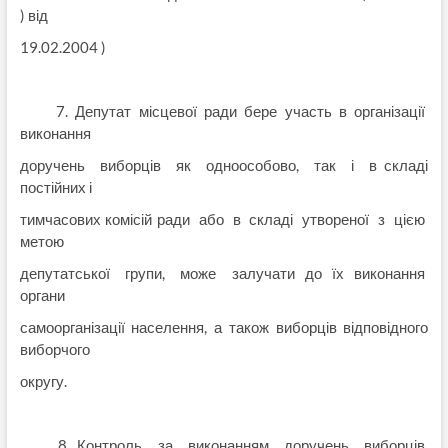
) від
19.02.2004 )
7. Депутат місцевої ради бере участь в організації
виконання
доручень виборців як одноособово, так і в складі
постійних і
тимчасових комісій ради або в складі утвореної з цією
метою
депутатської групи, може залучати до їх виконання
органи
самоорганізації населення, а також виборців відповідного
виборчого
округу.
8. Контроль за виконанням доручень виборців