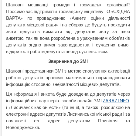
Шановні мешканці громади і громадські організації!
Просимо вас підтримати громадську ініціативу ГО «СХІДНА
ВАРТА» по провадженню «Анкети оцінки діяльності
депутата місцевої ради» і на сборах де будуть проходити
звіти депутатів вимагати від депутатів звіту за цією
анкетою, так як вона розроблена з урахуванням обов’язків
депутатів згідно вимог законодавства і сучасних вимог
відкритості роботи депутата перед суспільством.
Звернення до ЗМІ
Шановні представники ЗМІ з метою спонукання активізації
роботи депутатів просимо максимально оприлюднювати
інформацію стосовно (не)звітності місцевих депутатів.
Ця інформація і анкета буде доведена до депутатів через
інформаційних партнерів- засоби онлайн-ЗМІ
ZARAZ.INFO
і «Лисичанск как он есть» (та інші), а також розсилкою на
електронні адреси депутатів Лисичанської міської ради і за
наявності ел. адрес депутатам Привілля та
Новодружеська.