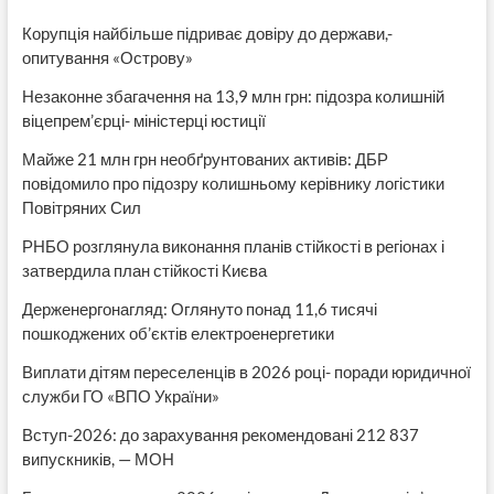
та
Корупція найбільше підриває довіру до держави,-
Новодружеська
опитування «Острову»
Незаконне збагачення на 13,9 млн грн: підозра колишній
віцепрем’єрці- міністерці юстиції
Майже 21 млн грн необґрунтованих активів: ДБР
повідомило про підозру колишньому керівнику логістики
Повітряних Сил
РНБО розглянула виконання планів стійкості в регіонах і
затвердила план стійкості Києва
Держенергонагляд: Оглянуто понад 11,6 тисячі
пошкоджених об’єктів електроенергетики
Виплати дітям переселенців в 2026 році- поради юридичної
служби ГО «ВПО України»
Вступ-2026: до зарахування рекомендовані 212 837
випускників, — МОН