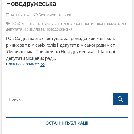
Новодружеська
04.11.2016
Без комментариев
ГО «Східна варта»
депутат отчет
Лисичанск
м.Лисичанська
отчет
депутата
Привілля та Новодружеська
ГО «Східна варта» виступає за громадський контроль
річних звітів міськіх голів і депутатів міської ради міст
Лисичанська, Привілля та Новодружеська Шановні
депутати місцевих рад…
ГО
Смотреть больше
«Східна
варта»
виступає
за
громадський
Поиск…
контроль
річних
звітів
депутатів
міської
ОСТАННІ ПУБЛІКАЦІЇ
ради
м.Лисичанська,
Привілля