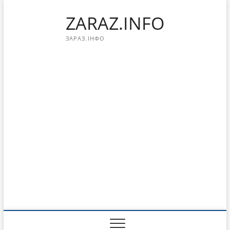
Перейти
ZARAZ.INFO
к
содержимому
ЗАРАЗ.ІНФО