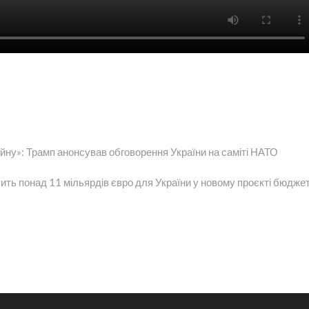
ійну»: Трамп анонсував обговорення України на саміті НАТО
ая
ить понад 11 мільярдів євро для України у новому проєкті бюдже