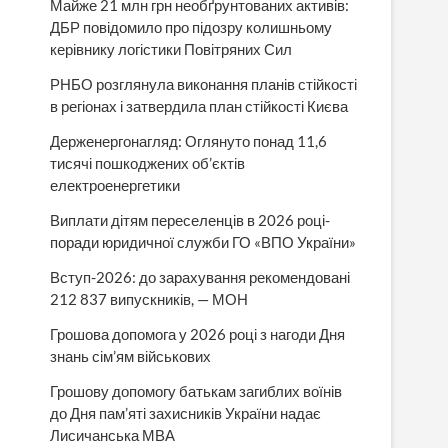
Майже 21 млн грн необґрунтованих активів:
ДБР повідомило про підозру колишньому
керівнику логістики Повітряних Сил
РНБО розглянула виконання планів стійкості
в регіонах і затвердила план стійкості Києва
Держенергонагляд: Оглянуто понад 11,6
тисячі пошкоджених об’єктів
електроенергетики
Виплати дітям переселенців в 2026 році-
поради юридичної служби ГО «ВПО України»
Вступ-2026: до зарахування рекомендовані
212 837 випускників, — МОН
Грошова допомога у 2026 році з нагоди Дня
знань сім’ям військових
Грошову допомогу батькам загиблих воїнів
до Дня пам’яті захисників України надає
Лисичанська МВА