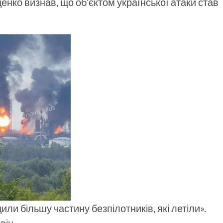
енко визнав, що об’єктом української атаки став
и більшу частину безпілотників, які летіли».