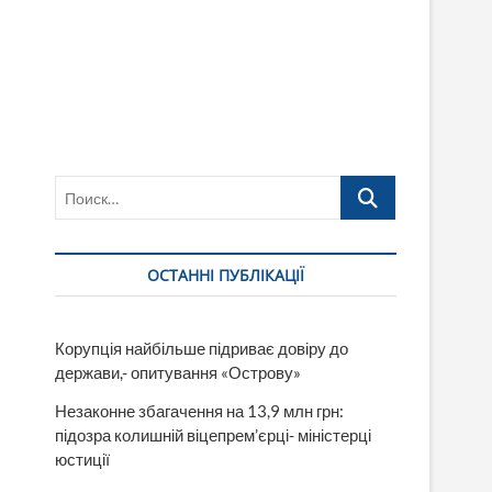
Поиск…
ОСТАННІ ПУБЛІКАЦІЇ
Корупція найбільше підриває довіру до
держави,- опитування «Острову»
Незаконне збагачення на 13,9 млн грн:
підозра колишній віцепрем’єрці- міністерці
юстиції