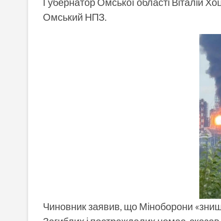
Губернатор Омської області Віталій Хоц
Омський НПЗ.
Чиновник заявив, що Міноборони «знищил