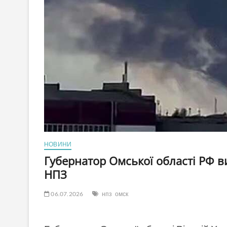
НОВИНИ
Губернатор Омської області РФ в
НПЗ
06.07.2026
нпз
омск