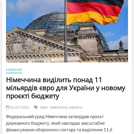
об’єкти
та
АЗК
«Укрнафти»
НОВИНИ
Німеччина виділить понад 11
мільярдів євро для України у новому
проєкті бюджету
06.07.2026
євро
німечинна
україна
Федеральний уряд Німеччини затвердив проєкт
державного бюджету, який закладає масштабне
фінансування оборонного сектору та виділення 11,6