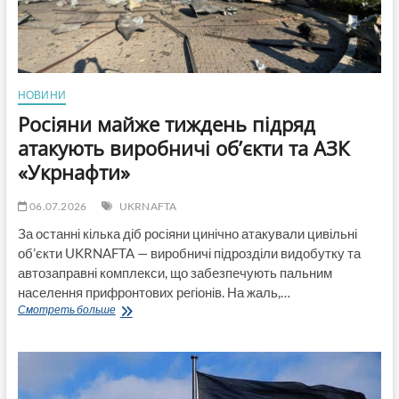
поряд»
НОВИНИ
Росіяни майже тиждень підряд
атакують виробничі об’єкти та АЗК
«Укрнафти»
06.07.2026
UKRNAFTA
За останні кілька діб росіяни цинічно атакували цивільні
об’єкти UKRNAFTA — виробничі підрозділи видобутку та
автозаправні комплекси, що забезпечують пальним
населення прифронтових регіонів. На жаль,…
Росіяни
Смотреть больше
майже
тиждень
підряд
атакують
виробничі