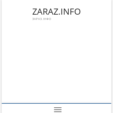
Перейти
ZARAZ.INFO
к
содержимому
ЗАРАЗ.ІНФО