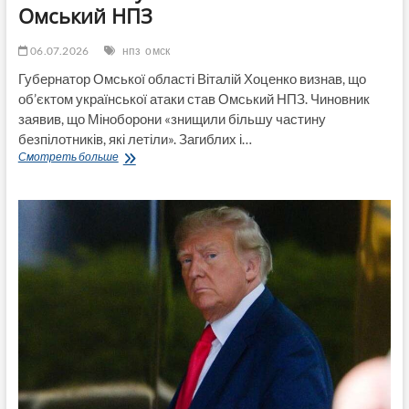
Омський НПЗ
06.07.2026
нпз
омск
Губернатор Омської області Віталій Хоценко визнав, що
об’єктом української атаки став Омський НПЗ. Чиновник
заявив, що Міноборони «знищили більшу частину
безпілотників, які летіли». Загиблих і…
Губернатор
Смотреть больше
Омської
області
РФ
визнав
атаку
безпілотників
на
Омський
НПЗ