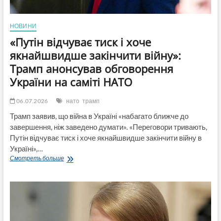
НОВИНИ
«Путін відчуває тиск і хоче
якнайшвидше закінчити війну»:
Трамп анонсував обговорення
України на саміті НАТО
06.07.2026
нато
трамп
Трамп заявив, що війна в Україні «набагато ближче до
завершення, ніж заведено думати». «Переговори тривають,
Путін відчуває тиск і хоче якнайшвидше закінчити війну в
Україні»,…
«Путін
Смотреть больше
відчуває
тиск
і
хоче
якнайшвидше
закінчити
війну»: