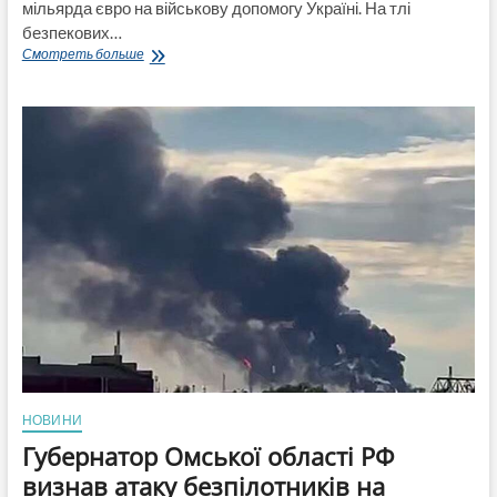
мільярда євро на військову допомогу Україні. На тлі
безпекових…
Німеччина
Смотреть больше
виділить
понад
11
мільярдів
євро
для
України
у
новому
проєкті
бюджету
НОВИНИ
Губернатор Омської області РФ
визнав атаку безпілотників на