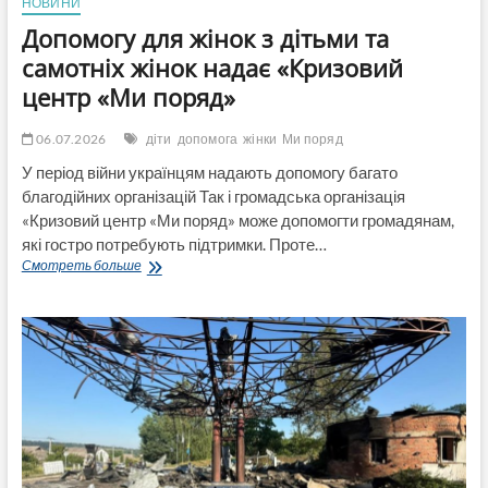
НОВИНИ
Допомогу для жінок з дітьми та
самотніх жінок надає «Кризовий
центр «Ми поряд»
06.07.2026
діти
допомога
жінки
Ми поряд
У період війни українцям надають допомогу багато
благодійних організацій Так і громадська організація
«Кризовий центр «Ми поряд» може допомогти громадянам,
які гостро потребують підтримки. Проте…
Допомогу
Смотреть больше
для
жінок
з
дітьми
та
самотніх
жінок
надає
«Кризовий
центр
«Ми