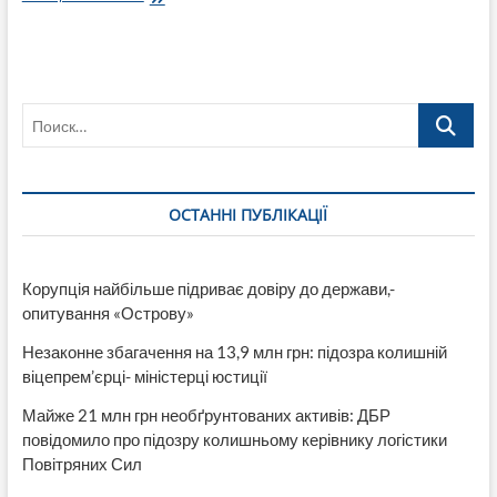
відмовив
захисту
Тимошенко
у
передачі
Поиск…
справи
про
хабар
депутатам
до
ОСТАННІ ПУБЛІКАЦІЇ
іншого
суду
Корупція найбільше підриває довіру до держави,-
опитування «Острову»
Незаконне збагачення на 13,9 млн грн: підозра колишній
віцепрем’єрці- міністерці юстиції
Майже 21 млн грн необґрунтованих активів: ДБР
повідомило про підозру колишньому керівнику логістики
Повітряних Сил