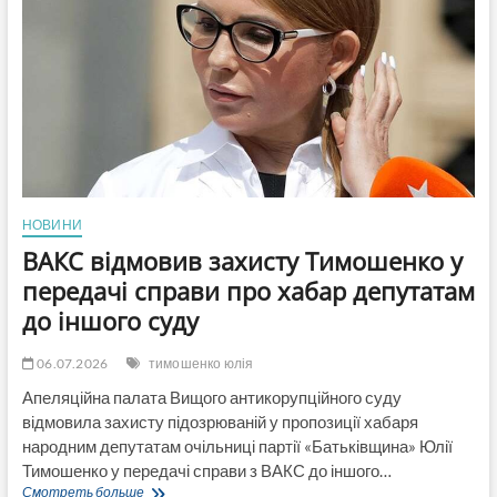
Трамп
анонсував
обговорення
України
на
саміті
НАТО
НОВИНИ
ВАКС відмовив захисту Тимошенко у
передачі справи про хабар депутатам
до іншого суду
06.07.2026
тимошенко юлія
Апеляційна палата Вищого антикорупційного суду
відмовила захисту підозрюваній у пропозиції хабаря
народним депутатам очільниці партії «Батьківщина» Юлії
Тимошенко у передачі справи з ВАКС до іншого…
ВАКС
Смотреть больше