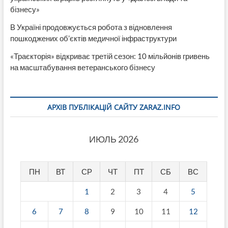
бізнесу»
В Україні продовжується робота з відновлення
пошкоджених об’єктів медичної інфраструктури
«Траєкторія» відкриває третій сезон: 10 мільйонів гривень
на масштабування ветеранського бізнесу
АРХІВ ПУБЛІКАЦІЙ САЙТУ ZARAZ.INFO
ИЮЛЬ 2026
ПН
ВТ
СР
ЧТ
ПТ
СБ
ВС
1
2
3
4
5
6
7
8
9
10
11
12