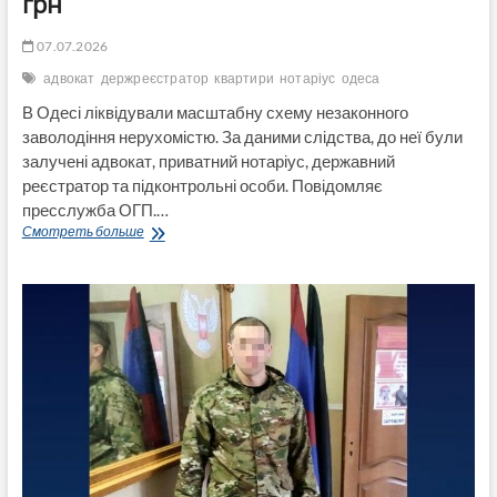
грн
07.07.2026
адвокат
держреєстратор
квартири
нотаріус
одеса
В Одесі ліквідували масштабну схему незаконного
заволодіння нерухомістю. За даними слідства, до неї були
залучені адвокат, приватний нотаріус, державний
реєстратор та підконтрольні особи. Повідомляє
пресслужба ОГП.…
Адвокату,
Смотреть больше
нотаріусу
та
держреєстратору
повідомили
про
підозру
у
справі
про
незаконне
заволодіння
нерухомістю
на