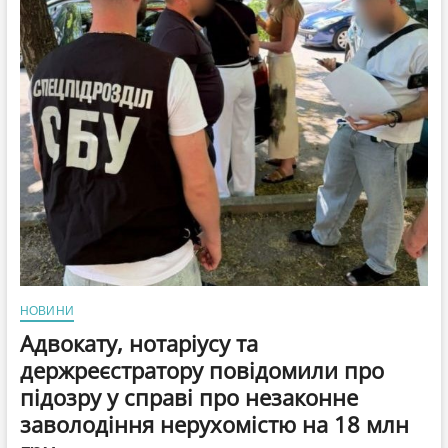
помічник
екснардепа
з
Мукачева,
та
вчитель-
місцевий
депутат
(ВІДЕО)
НОВИНИ
Адвокату, нотаріусу та
держреєстратору повідомили про
підозру у справі про незаконне
заволодіння нерухомістю на 18 млн