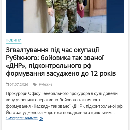
18
млн
грн
НОВИНИ
Зґвалтування під час окупації
Рубіжного: бойовика так званої
«ДНР», підконтрольного рф
формування засуджено до 12 років
07.07.2026
Рубіжне
Прокурори Офісу Генерального прокурора в суді довели
вину учасника оперативно-бойового тактичного
формування «Каскад» так званої «ДНР», підконтрольної рф.
Його засуджено за жорстоке поводження з цивільним…
Зґвалтування
Смотреть больше
під
час