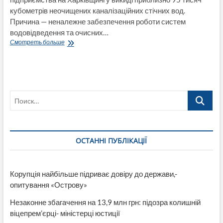
кубометрів неочищених каналізаційних стічних вод.
Причина — неналежне забезпечення роботи систем
водовідведення та очисних…
Забруднення
Смотреть больше
річок
Сіверський
Донець
та
Мжа:
Поиск…
прокуратура
підозрює
інженера
КП
ОСТАННІ ПУБЛІКАЦІЇ
Корупція найбільше підриває довіру до держави,-
опитування «Острову»
Незаконне збагачення на 13,9 млн грн: підозра колишній
віцепрем’єрці- міністерці юстиції