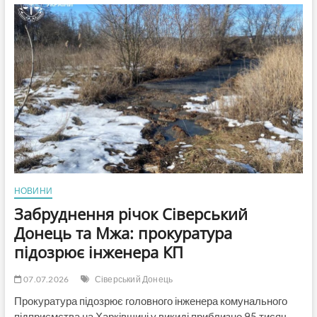
окупації
Рубіжного:
бойовика
так
званої
«ДНР»,
підконтрольного
рф
формування
засуджено
до
12
років
НОВИНИ
Забруднення річок Сіверський
Донець та Мжа: прокуратура
підозрює інженера КП
07.07.2026
Сіверський Донець
Прокуратура підозрює головного інженера комунального
підприємства на Харківщині у викиді приблизно 95 тисяч