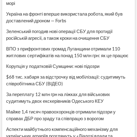
морі
Україна на фронті вперше використала робота, який був
доставлений дроном — Forbs
Зеленський погодив нові операції СБУ для протидії
російській агресії, а також кроки на очищення СБУ
ВПО з прифронтових громад Луганщини отримали 110
житлових сертифікатів на понад 150 млн грн: як це працює
Корупція у податковій Сумщини: нові підозри
$68 тис. хабаря за відстрочку від мобілізації: судитимуть
співробітника СБУ (ВІДЕО)
За переплату 12 млн грн на ліжках для військових
судитимуть двох екскерівників Одеського КЕУ
Майже 1,4 тисяч правоохоронців отримали підозри у
справах ДБР про зраду та співпрацю з ворогом
Аспекти майбутнього компенсаційного механізму для
українських аграріїв розглянуть у «Діалозі влади та