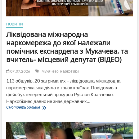
НОВИНИ
Ліквідована міжнародна
наркомережа до якої належали
помічник екснардепа з Мукачева, та
вчитель- місцевий депутат (ВІДЕО)
07.07.2026
Мукачево
наркотики
113 обшуків, 20 затриманих – ліквідована міжнародна
наркомережа, яка діяла в трьох країнах. Повідомив в
фейсбук генерельний прокурор Руслан Кравченко.
Наркобізнес давно не знає державних…
Ліквідована
Смотреть больше
міжнародна
наркомережа
до
якої
належали