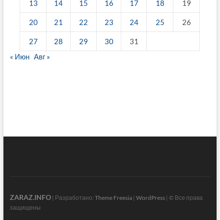
13
14
15
16
17
18
19
20
21
22
23
24
25
26
27
28
29
30
31
« Июн
Авг »
fake breitling
ZARAZ.INFO
| Разработано:
Theme Freesia
|
WordPress
| © Все права
защищены