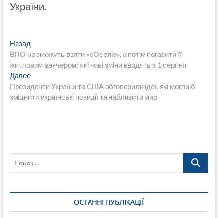
України.
Навигация
Предыдущая
Назад
запись:
ВПО не зможуть взяти «єОселю», а потім погасити її
по
житловим ваучером: які нові зміни вводять з 1 серпня
записям
Следующая
Далее
запись:
Президенти України та США обговорили ідеї, які могли б
зміцнити українські позиції та наблизити мир
Поиск…
ОСТАННІ ПУБЛІКАЦІЇ