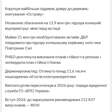
Корупція найбільше підриває довіру до держави,-
опитування «Острову»
Незаконне збагачення на 13,9 млн грн: підозра колишній
віцепрем’єрці- міністерці юстиції
Майже 21 млн грн необґрунтованих активів: ДБР
повідомило про підозру колишньому керівнику логістики
Повітряних Сил
РНБО розглянула виконання планів стійкості в регіонах і
затвердила план стійкості Києва
Держенергонагляд: Оглянуто понад 11,6 тисячі
пошкоджених об’єктів електроенергетики
Виплати дітям переселенців в 2026 році- поради юридичної
служби ГО «ВПО України»
Вступ-2026: до зарахування рекомендовані 212 837
випускників, — МОН