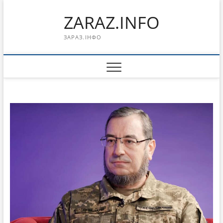
Перейти
ZARAZ.INFO
к
содержимому
ЗАРАЗ.ІНФО