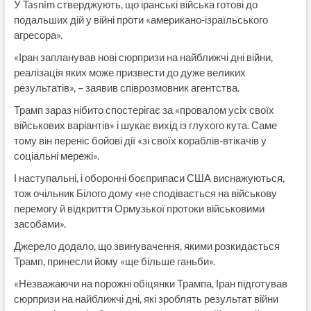
У Tasnim стверджують, що іранські війська готові до
подальших дій у війні проти «американо-ізраїльського
агресора».
«Іран запланував нові сюрпризи на найближчі дні війни,
реалізація яких може призвести до дуже великих
результатів», – заявив співрозмовник агентства.
Трамп зараз нібито спостерігає за «провалом усіх своїх
військових варіантів» і шукає вихід із глухого кута. Саме
тому він переніс бойові дії «зі своїх кораблів-втікачів у
соціальні мережі».
І наступальні, і оборонні боєприпаси США виснажуються,
тож очільник Білого дому «не сподівається на військову
перемогу й відкриття Ормузької протоки військовими
засобами».
Джерело додало, що звинувачення, якими розкидається
Трамп, принесли йому «ще більше ганьби».
«Незважаючи на порожні обіцянки Трампа, Іран підготував
сюрпризи на найближчі дні, які зроблять результат війни