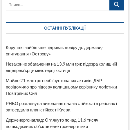
Поиск…
ОСТАННІ ПУБЛІКАЦІЇ
Корупція найбільше підриває довіру до держави,-
опитування «Острову»
Незаконне збагачення на 13,9 млн грн: підозра колишній
віцепрем’єрці- міністерці юстиції
Майже 21 млн грн необґрунтованих активів: ДБР
повідомило про підозру колишньому керівнику логістики
Повітряних Сил
РНБО розглянула виконання планів стійкості в регіонах і
затвердила план стійкості Києва
Держенергонагляд: Оглянуто понад 11,6 тисячі
пошкоджених об’єктів електроенергетики