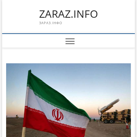
Перейти
ZARAZ.INFO
к
содержимому
ЗАРАЗ.ІНФО