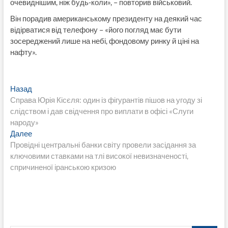
очевиднішим, ніж будь-коли», – повторив військовий.
Він порадив американському президенту на деякий час
відірватися від телефону – «його погляд має бути
зосереджений лише на небі, фондовому ринку й ціні на
нафту».
Навигация
Предыдущая
Назад
запись:
Справа Юрія Кісєля: один із фігурантів пішов на угоду зі
по
слідством і дав свідчення про виплати в офісі «Слуги
записям
народу»
Следующая
Далее
запись:
Провідні центральні банки світу провели засідання за
ключовими ставками на тлі високої невизначеності,
спричиненої іранською кризою