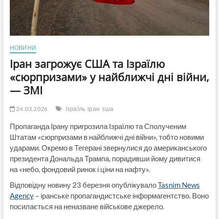
НОВИНИ
Іран загрожує США та Ізраїлю
«сюрпризами» у найближчі дні війни,
— ЗМІ
24.03.2026
Ізраїль
іран
сша
Пропаганда Ірану пригрозила Ізраїлю та Сполученим
Штатам «сюрпризами в найближчі дні війни», тобто новими
ударами. Окремо в Тегерані звернулися до американського
президента Дональда Трампа, порадивши йому дивитися
на «небо, фондовий ринок і ціни на нафту».
Відповідну новину 23 березня опублікувало
Tasnim News
Agency
– іранське пропагандистське інформагентство. Воно
посилається на неназване військове джерело.