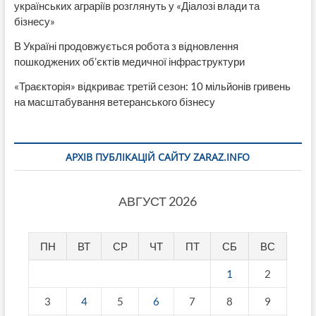
українських аграріїв розглянуть у «Діалозі влади та
бізнесу»
В Україні продовжується робота з відновлення
пошкоджених об’єктів медичної інфраструктури
«Траєкторія» відкриває третій сезон: 10 мільйонів гривень
на масштабування ветеранського бізнесу
АРХІВ ПУБЛІКАЦІЙ САЙТУ ZARAZ.INFO
АВГУСТ 2026
ПН
ВТ
СР
ЧТ
ПТ
СБ
ВС
1
2
3
4
5
6
7
8
9