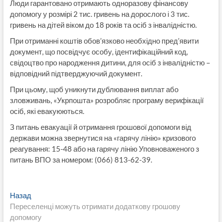
Люди гарантовано отримають одноразову фінансову
допомогу у розмірі 2 тис. гривень на дорослого і 3 тис.
гривень на дітей віком до 18 років та осіб з інвалідністю.
При отриманні коштів обов’язково необхідно пред’явити
документ, що посвідчує особу, ідентифікаційний код,
свідоцтво про народження дитини, для осіб з інвалідністю –
відповідний підтверджуючий документ.
При цьому, щоб уникнути дублювання виплат або
зловживань, «Укрпошта» розробляє програму верифікації
осіб, які евакуюються.
З питань евакуації й отримання грошової допомоги від
держави можна звернутися на «гарячу лінію» кризового
реагування: 15-48 або на гарячу лінію Уповноваженого з
питань ВПО за номером: (066) 813-62-39.
Навигация
Предыдущая
Назад
запись:
Переселенці можуть отримати додаткову грошову
по
допомогу