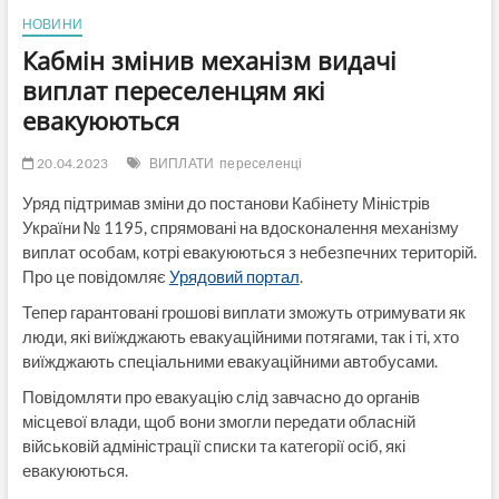
НОВИНИ
Кабмін змінив механізм видачі
виплат переселенцям які
евакуюються
20.04.2023
ВИПЛАТИ
переселенці
Уряд підтримав зміни до постанови Кабінету Міністрів
України № 1195, спрямовані на вдосконалення механізму
виплат особам, котрі евакуюються з небезпечних територій.
Про це повідомляє
Урядовий портал
.
Тепер гарантовані грошові виплати зможуть отримувати як
люди, які виїжджають евакуаційними потягами, так і ті, хто
виїжджають спеціальними евакуаційними автобусами.
Повідомляти про евакуацію слід завчасно до органів
місцевої влади, щоб вони змогли передати обласній
військовій адміністрації списки та категорії осіб, які
евакуюються.