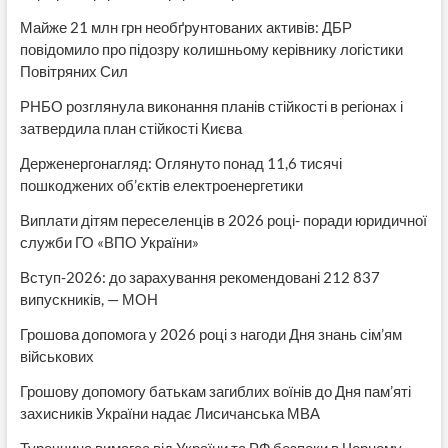
Майже 21 млн грн необґрунтованих активів: ДБР
повідомило про підозру колишньому керівнику логістики
Повітряних Сил
РНБО розглянула виконання планів стійкості в регіонах і
затвердила план стійкості Києва
Держенергонагляд: Оглянуто понад 11,6 тисячі
пошкоджених об’єктів електроенергетики
Виплати дітям переселенців в 2026 році- поради юридичної
служби ГО «ВПО України»
Вступ-2026: до зарахування рекомендовані 212 837
випускників, — МОН
Грошова допомога у 2026 році з нагоди Дня знань сім’ям
військових
Грошову допомогу батькам загиблих воїнів до Дня пам’яті
захисників України надає Лисичанська МВА
Туреччина вимагає від України та РФ безпеки в Чорному