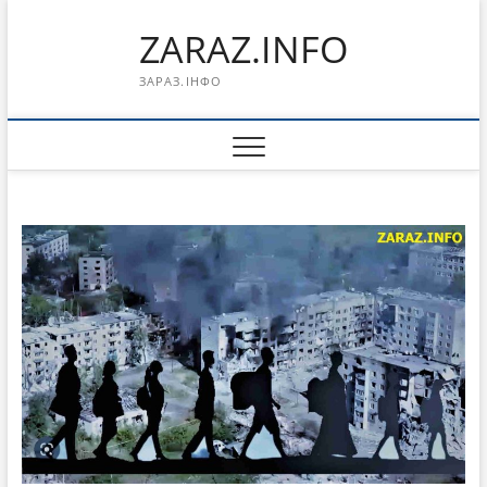
Перейти
ZARAZ.INFO
к
содержимому
ЗАРАЗ.ІНФО