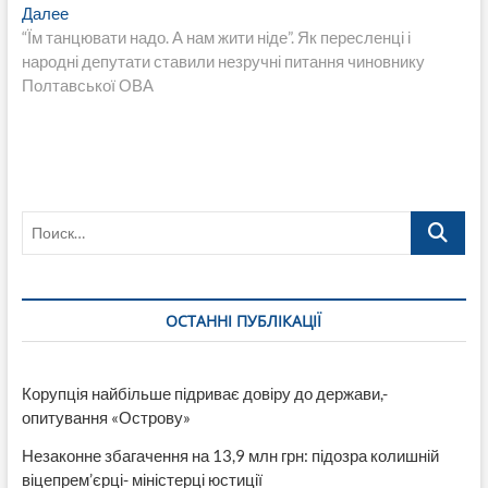
записям
Следующая
Далее
запись:
“Їм танцювати надо. А нам жити ніде”. Як пересленці і
народні депутати ставили незручні питання чиновнику
Полтавської ОВА
Поиск…
ОСТАННІ ПУБЛІКАЦІЇ
Корупція найбільше підриває довіру до держави,-
опитування «Острову»
Незаконне збагачення на 13,9 млн грн: підозра колишній
віцепрем’єрці- міністерці юстиції