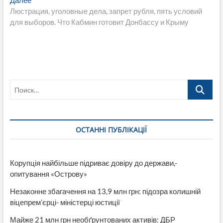
записям
Далее
запись:
Люстрация, уголовные дела, запрет рубля, пять условий
для выборов. Что Кабмин готовит Донбассу и Крыму
Поиск…
ОСТАННІ ПУБЛІКАЦІЇ
Корупція найбільше підриває довіру до держави,-
опитування «Острову»
Незаконне збагачення на 13,9 млн грн: підозра колишній
віцепрем’єрці- міністерці юстиції
Майже 21 млн грн необґрунтованих активів: ДБР