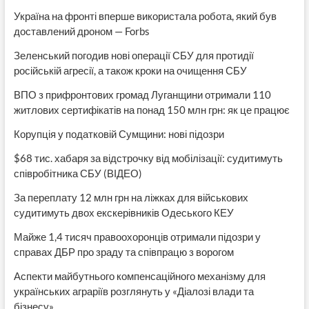
Україна на фронті вперше використала робота, який був
доставлений дроном — Forbs
Зеленський погодив нові операції СБУ для протидії
російській агресії, а також кроки на очищення СБУ
ВПО з прифронтових громад Луганщини отримали 110
житлових сертифікатів на понад 150 млн грн: як це працює
Корупція у податковій Сумщини: нові підозри
$68 тис. хабаря за відстрочку від мобілізації: судитимуть
співробітника СБУ (ВІДЕО)
За переплату 12 млн грн на ліжках для військових
судитимуть двох екскерівників Одеського КЕУ
Майже 1,4 тисяч правоохоронців отримали підозри у
справах ДБР про зраду та співпрацю з ворогом
Аспекти майбутнього компенсаційного механізму для
українських аграріїв розглянуть у «Діалозі влади та
бізнесу»