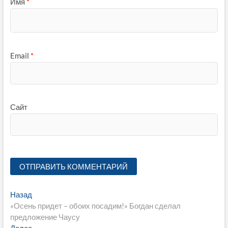
Имя
*
Email
*
Сайт
Навигация
Предыдущая
Назад
запись:
«Осень придет – обоих посадим!» Богдан сделал
по
предложение Чаусу
Следующая