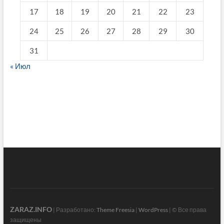
17
18
19
20
21
22
23
24
25
26
27
28
29
30
31
« Июл
fake breitling
ZARAZ.INFO
| Разработано:
Theme Freesia
|
WordPress
| © Все права
защищены