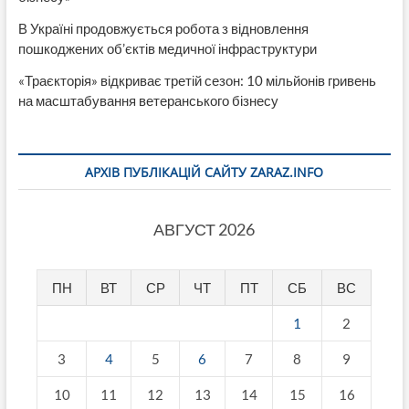
В Україні продовжується робота з відновлення
пошкоджених об’єктів медичної інфраструктури
«Траєкторія» відкриває третій сезон: 10 мільйонів гривень
на масштабування ветеранського бізнесу
АРХІВ ПУБЛІКАЦІЙ САЙТУ ZARAZ.INFO
АВГУСТ 2026
ПН
ВТ
СР
ЧТ
ПТ
СБ
ВС
1
2
3
4
5
6
7
8
9
10
11
12
13
14
15
16