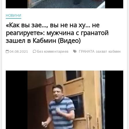
НОВИНИ
«Как вы зае…, вы не на ху… не
реагируете»: мужчина с гранатой
зашел в Кабмин (Видео)
04.08.2021
Без комментариев
ГРАНАТА
захват
кабмин