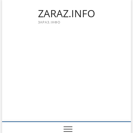
Перейти
ZARAZ.INFO
к
содержимому
ЗАРАЗ.ІНФО