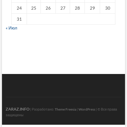
24
25
26
27
28
29
30
31
« Июл
fake breitling
ZARAZ.INFO
| Разработано:
Theme Freesia
|
WordPress
| © Все права
защищены