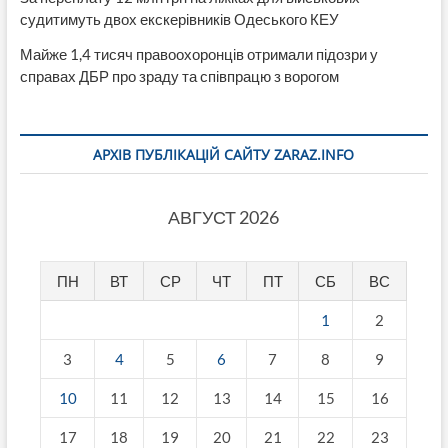
судитимуть двох екскерівників Одеського КЕУ
Майже 1,4 тисяч правоохоронців отримали підозри у
справах ДБР про зраду та співпрацю з ворогом
АРХІВ ПУБЛІКАЦІЙ САЙТУ ZARAZ.INFO
АВГУСТ 2026
ПН
ВТ
СР
ЧТ
ПТ
СБ
ВС
1
2
3
4
5
6
7
8
9
10
11
12
13
14
15
16
17
18
19
20
21
22
23