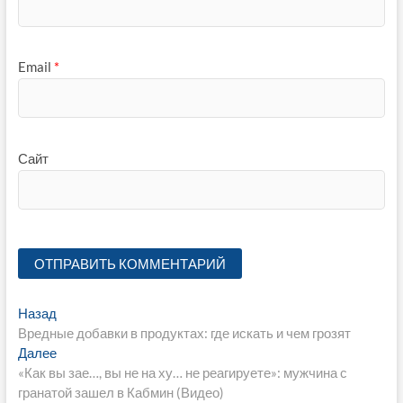
Email
*
Сайт
Навигация
Предыдущая
Назад
запись:
Вредные добавки в продуктах: где искать и чем грозят
по
Следующая
Далее
записям
запись:
«Как вы зае…, вы не на ху… не реагируете»: мужчина с
гранатой зашел в Кабмин (Видео)