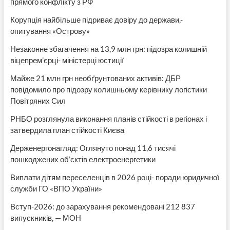
прямого конфлікту з РФ
Корупція найбільше підриває довіру до держави,-
опитування «Острову»
Незаконне збагачення на 13,9 млн грн: підозра колишній
віцепрем’єрці- міністерці юстиції
Майже 21 млн грн необґрунтованих активів: ДБР
повідомило про підозру колишньому керівнику логістики
Повітряних Сил
РНБО розглянула виконання планів стійкості в регіонах і
затвердила план стійкості Києва
Держенергонагляд: Оглянуто понад 11,6 тисячі
пошкоджених об’єктів електроенергетики
Виплати дітям переселенців в 2026 році- поради юридичної
служби ГО «ВПО України»
Вступ-2026: до зарахування рекомендовані 212 837
випускників, — МОН