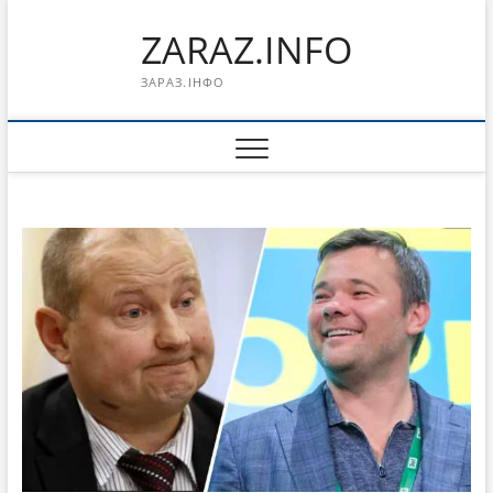
Перейти
ZARAZ.INFO
к
содержимому
ЗАРАЗ.ІНФО