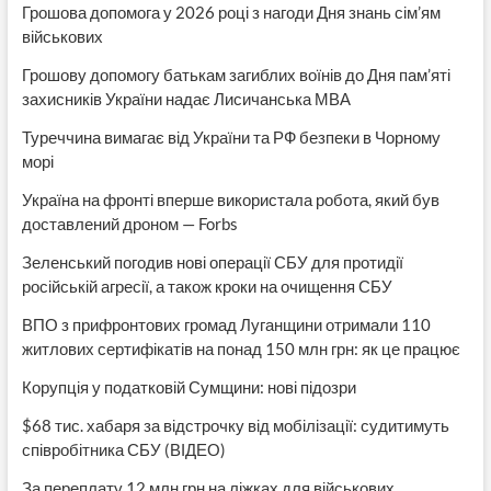
Грошова допомога у 2026 році з нагоди Дня знань сім’ям
військових
Грошову допомогу батькам загиблих воїнів до Дня пам’яті
захисників України надає Лисичанська МВА
Туреччина вимагає від України та РФ безпеки в Чорному
морі
Україна на фронті вперше використала робота, який був
доставлений дроном — Forbs
Зеленський погодив нові операції СБУ для протидії
російській агресії, а також кроки на очищення СБУ
ВПО з прифронтових громад Луганщини отримали 110
житлових сертифікатів на понад 150 млн грн: як це працює
Корупція у податковій Сумщини: нові підозри
$68 тис. хабаря за відстрочку від мобілізації: судитимуть
співробітника СБУ (ВІДЕО)
За переплату 12 млн грн на ліжках для військових