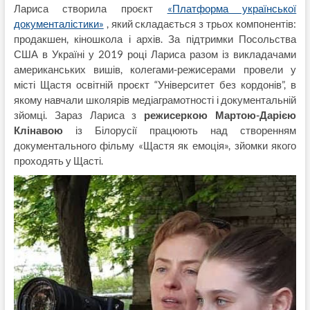
Лариса створила проєкт
«Платформа української
документалістики»
, який складається з трьох компонентів:
продакшен, кіношкола і архів. За підтримки Посольства
США в Україні у 2019 році Лариса разом із викладачами
американських вишів, колегами-режисерами провели у
місті Щастя освітній проєкт “Університет без кордонів”, в
якому навчали школярів медіаграмотності і документальній
зйомці. Зараз Лариса з
режисеркою
Мартою-Дарією
Клінавою
із Білорусії працюють над створенням
документального фільму «Щастя як емоція», зйомки якого
проходять у Щасті.