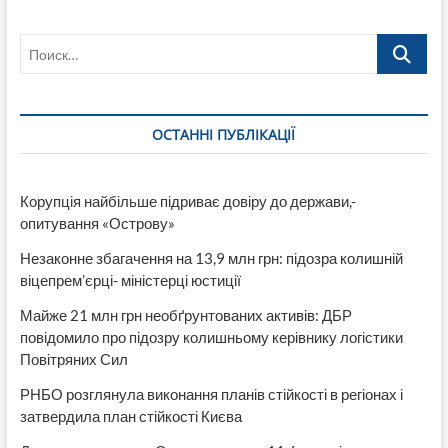
Поиск…
ОСТАННІ ПУБЛІКАЦІЇ
Корупція найбільше підриває довіру до держави,-
опитування «Острову»
Незаконне збагачення на 13,9 млн грн: підозра колишній
віцепрем’єрці- міністерці юстиції
Майже 21 млн грн необґрунтованих активів: ДБР
повідомило про підозру колишньому керівнику логістики
Повітряних Сил
РНБО розглянула виконання планів стійкості в регіонах і
затвердила план стійкості Києва