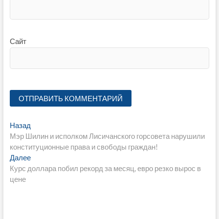
Сайт
Навигация
Предыдущая
Назад
запись:
Мэр Шилин и исполком Лисичанского горсовета нарушили
по
конституционные права и свободы граждан!
записям
Следующая
Далее
запись:
Курс доллара побил рекорд за месяц, евро резко вырос в
цене