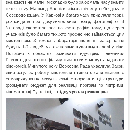
знайомств не мали, їм складно було за обмаль часу знайти
героя, тому Магомед Андрієв знімав фільм у себе дома в
Сєвєродонецьку. У Харкові я багато часу приділяла теорії,
розповідала про документальний театр, фотографію. В
Ужгороді скоротила час на фотографію тому, що серед
учасників було багато тих, хто професійно займаються цим
мистецтвом. З кожної лабораторії після її завершення
будуть 1-2 людей, які експериментуватимуть далі у кіно.
Потрібно в областях розвивати індустрію. Невеликий
бюджет для нового фільму цим людям можуть надавати
кінокомісії. Минулого року Верховна Рада ухвалила Закон,
який регулює роботу кінокомісій і тепер органи місцевого
самоврядування можуть самі створювати ці структури,
формувати бюджет для реалізації програм по підтримці
кінематографії у регіоні, —
підсумувала режисерка
.