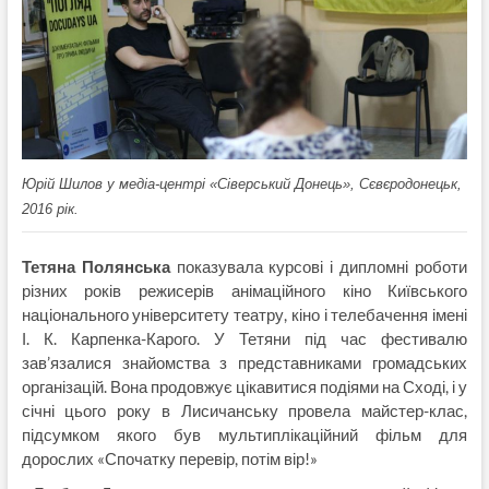
Юрій Шилов у медіа-центрі «Сіверський Донець», Сєвєродонецьк,
2016 рік.
Тетяна Полянська
показувала курсові і дипломні роботи
різних років режисерів анімаційного кіно Київського
національного університету театру, кіно і телебачення імені
І. К. Карпенка-Карого. У Тетяни під час фестивалю
зав’язалися знайомства з представниками громадських
організацій. Вона продовжує цікавитися подіями на Сході, і у
січні цього року в Лисичанську провела майстер-клас,
підсумком якого був мультиплікаційний фільм для
дорослих «Спочатку перевір, потім вір!»