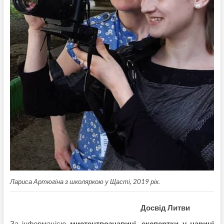
Лариса Артюгіна з школяркою у Щасті, 2019 рік.
Досвід Литви
За інформацією
мистецтвознавиці, експертки у царині