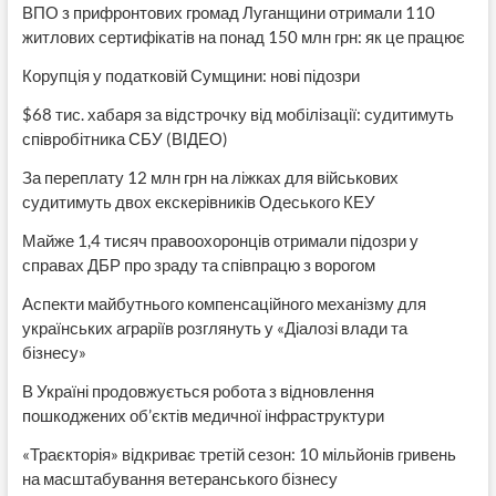
ВПО з прифронтових громад Луганщини отримали 110
житлових сертифікатів на понад 150 млн грн: як це працює
Корупція у податковій Сумщини: нові підозри
$68 тис. хабаря за відстрочку від мобілізації: судитимуть
співробітника СБУ (ВІДЕО)
За переплату 12 млн грн на ліжках для військових
судитимуть двох екскерівників Одеського КЕУ
Майже 1,4 тисяч правоохоронців отримали підозри у
справах ДБР про зраду та співпрацю з ворогом
Аспекти майбутнього компенсаційного механізму для
українських аграріїв розглянуть у «Діалозі влади та
бізнесу»
В Україні продовжується робота з відновлення
пошкоджених об’єктів медичної інфраструктури
«Траєкторія» відкриває третій сезон: 10 мільйонів гривень
на масштабування ветеранського бізнесу