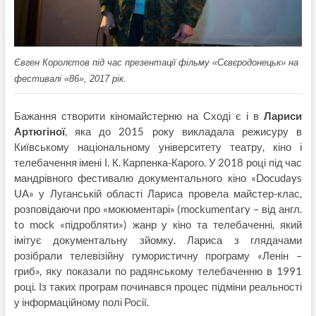
Євген Королєтов під час презентації фільму «Сєвєродонецьк» на
фестивалі «86», 2017 рік.
Бажання створити кіномайстерню на Сході є і в
Лариси
Артюгіної
, яка до 2015 року викладала режисуру в
Київському національному університету театру, кіно і
телебачення імені І. К. Карпенка-Карого. У 2018 році під час
мандрівного фестивалю документального кіно «Docudays
UA» у Луганській області Лариса провела майстер-клас,
розповідаючи про «мокюментарі» (mockumentary – від англ.
to mock «підробляти») жанр у кіно та телебаченні, який
імітує документальну зйомку. Лариса з глядачами
розібрали телевізійну гумористичну програму «Ленін –
гриб», яку показали по радянському телебаченню в 1991
році. Із таких програм починався процес підміни реальності
у інформаційному полі Росії.