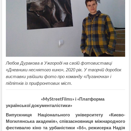
Любов Дуракова в Ужгороді на своїй фотовиставці
«Дневники неснятого кино», 2020 рік. У творчій доробок
виставки увійшли фото про команду «Луганочка» і
підлітків із прифронтових міст.
«MyStreetFilms» і
«Платформа
української документалістики»
Випускниця Національного університету «Києво-
Могилянська академія», співзасновниця міжнародного
фестивалю кіно та урбаністики «86», режисерка Надія