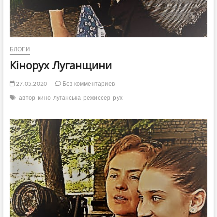
БЛОГИ
Кінорух Луганщини
27.05.2020
Без комментариев
автор
кино
луганська
режиссер
рух