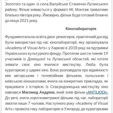
Золотого та один із села Валуйське Станично-Луганського
району. Фільм знімається у форматі 4K. Монтаж триватиме
близько півтора року. Ймовірно, фільм буде готовий ближче
до кінця 2021 року.
Кінолабораторія
Фундаментальна освіта двох режисерок, практичний досвід
були використані під час кінолабораторії, яку організувала
«Academy of Visual Arts» у Харкові в 2018 році за підтримки
Українського культурного фонду. Протягом шести тижнів 19
учасників із Донецької та Луганської областей, які хотіли
знімати своє кіно вчилися мистецтву. Люба була
кураторкою у царині кіно. Вона розповідала про відмінності
між авторським і телевізійним фільмом, польською і
київською кіношколами, вчила на конкретних прикладах, як
працювати з історією. Із Сєвєродонецька мистецтву кіно
навчався
Магомед Андрієв,
який зняв фільм
«ANTiLЮDi».
До речі, зняти короткометражні фільми під час лабораторії
змогли лише 7 чоловік. Наступного року «Academy of Visual
Arts» провела таку лабораторію в Ужгороді, де кураторками