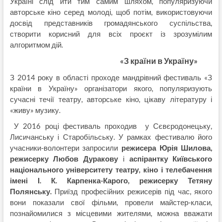
Україні слід йти тим самим шляхом, популяризуючи
авторське кіно серед молоді, щоб потім, використовуючи
досвід представників громадянського суспільства,
створити корисний для всіх проєкт із зрозумілим
алгоритмом дій.
«З країни в Україну»
З 2014 року в області проходе мандрівний фестиваль «З
країни в Україну» організатори якого, популяризують
сучасні течії театру, авторське кіно, цікаву літературу і
«живу» музику.
У 2016 році фестиваль проходив у Сєвєродонецьку,
Лисичанську і Старобільську. У рамках фестивалю його
учасники-волонтери запросили
режисера Юрія Шилова,
режисерку Любов Дуракову
і
аспірантку Київського
національного університету театру, кіно і телебачення
імені І. К. Карпенка-Карого, режисерку Тетяну
Полянську.
Приїзд професійних режисерів під час, якого
вони показали свої фільми, провели майстер-класи,
познайомилися з місцевими жителями, можна вважати