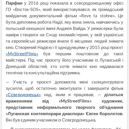
Парфан
у 2016 році показала в сєвєродонецькому офісі
ГО «Восток-SOS», який використовувався, як громадський
майданчик документальний фільм «Reve ta stohne». Це
була дипломна робота Надії, яку вона зняла, навчаючись у
польській кіношколі імені Анджея Вайди. У режисерки були
наміри створити на Сході кіномайстерню, у якій українські
та європейські режисери вчили б місцевих людей знімати
кіно. Створений Надією і її однодумцями у 2015 році проєкт
«MyStreetFilms»
був першим поштовхом до такої
майстерні. Під час проєкту його учасникам із Луганській і
Донецькій областей, хто хотів знімати кіно надавалася
технічна та консультаційна підтримка.
— Участь у проєкті допомогла мені сконцентрувати
зусилля, щоб остаточно змонтувати і завершити фільм
«Сєвєродонецьк»
над, яким я працював, —
ділиться
враженнями від «MyStreetFilms» художник,
представник неформального творчого об’єднання
«Луганская контемпорари диаспора» Євген Королєтов
.
Він був єдиним учасником із Сєвєродонецька.