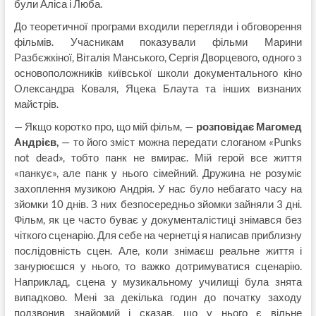
були Аліса і Люба.
До теоретичної програми входили перегляди і обговорення
фільмів. Учасникам показували фільми Марини
Разбєжкіної, Віталія Манського, Сергія Дворцевого, одного з
основоположників київської школи документального кіно
Олександра Коваля, Яцека Блаута та інших визнаних
майстрів.
— Якщо коротко про, що мій фільм, —
розповідає Магомед
Андрієв,
— то його зміст можна передати слоганом «Punks
not dead», тобто панк не вмирає. Мій герой все життя
«панкує», але панк у нього сімейний. Дружина не розуміє
захоплення музикою Андрія. У нас було небагато часу на
зйомки 10 днів. З них безпосередньо зйомки зайняли 3 дні.
Фільм, як це часто буває у документалістиці знімався без
чіткого сценарію. Для себе на чернетці я написав приблизну
послідовність сцен. Але, коли знімаєш реальне життя і
занурюєшся у нього, то важко дотримуватися сценарію.
Наприклад, сцена у музикальному училищі була знята
випадково. Мені за декілька годин до початку заходу
подзвонив знайомий і сказав, що у нього є вільне