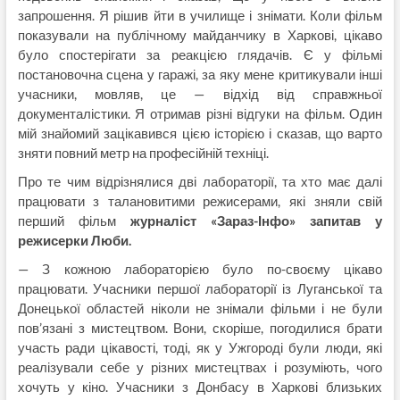
запрошення. Я рішив йти в училище і знімати. Коли фільм
показували на публічному майданчику в Харкові, цікаво
було спостерігати за реакцією глядачів. Є у фільмі
постановочна сцена у гаражі, за яку мене критикували інші
учасники, мовляв, це — відхід від справжньої
документалістики. Я отримав різні відгуки на фільм. Один
мій знайомий зацікавився цією історією і сказав, що варто
зняти повний метр на професійній техніці.
Про те чим відрізнялися дві лабораторії, та хто має далі
працювати з талановитими режисерами, які зняли свій
перший фільм
журналіст «Зараз-Інфо» запитав у
режисерки Люби.
— З кожною лабораторією було по-своєму цікаво
працювати. Учасники першої лабораторії із Луганської та
Донецької областей ніколи не знімали фільми і не були
пов’язані з мистецтвом. Вони, скоріше, погодилися брати
участь ради цікавості, тоді, як у Ужгороді були люди, які
реалізували себе у різних мистецтвах і розуміють, чого
хочуть у кіно. Учасники з Донбасу в Харкові близьких