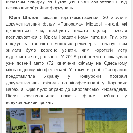
початком кіноруху на Луганщині після звільнення її від
незаконних збройних формувань.
Юрій Шилов
показав короткометражний (30 хвилин)
документальний фільм «Панорама». Місцеві жителі, які
цікавляться кіно, пробують писати сценарії, могли
поспілкуватися з Юрієм і задати йому питання. Тим, хто
слідкує за творчістю молодих режисерів і планує сам
знімати було корисно узнати, чим короткий метр
відрізняється від повного. У 2019 році режисер показував
уже повний метр (72 хвилини) фільму на Одеському
міжнародному кінофестивалі. У тому ж році «Панорама»
представляла Україну у конкурсній програмі
документальних фільмів на кінофестивалі у Карлових
Варах, а Юрія було обрано до Європейської кіноакадемії.
Після фестивальних показів фільм вийшов у
всеукраїнський прокат.