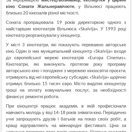
кіно Сонати Жальнеравічюте
, у Вільнюсі працюють
близько 20 кінозалів різної місткості.
Соната пропрацювала 19 років директоркою одного з
найстаріших кінотеатрів Вільнюса «Skalvija». У 1993 році
кінотеатр реорганізували у кіноцентр.
У місті 3 кінотеатри, які показують переважно авторське
кіно. Один із них муніципальний кіноцентр «Skalvija» входе
до європейської мережі кінотеатрів «Europa Cinemas».
Кінотеатри, які виконують протягом року програму
авторського кіно і погоджені з мережею кіноосвітні проєкти,
отримують від неї європейську субсидію. «Skalvija» щорічно
отримує близько 15 тисяч євро. Місто виділяє кіноцентру
гроші на оплату комунальних послуг, за необхідності
фінансує ремонтні роботи.
При кіноцентрі працює академія, в якій професіонали
навчають молодь у віці 14-18 років знімати кіно. Періодично
учні запрошують друзів і батьків на показ своїх робіт, а
кращі відправляють на міжнародні фестивалі. Ціна за
навчання протягом двох років невелика. Щорічно академія