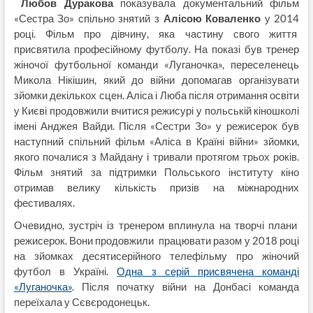
Любов Дуракова
показувала документальний фільм
«Сестра Зо» спільно знятий з
Алісою Коваленко
у 2014
році. Фільм про дівчину, яка частину свого життя
присвятила професійному футболу. На показі був тренер
жіночої футбольної команди «Луганочка», переселенець
Микола Нікішин, який до війни допомагав організувати
зйомки декількох сцен. Аліса і Люба після отримання освіти
у Києві продовжили вчитися режисурі у польській кіношколі
імені Анджея Вайди. Після «Сестри Зо» у режисерок був
наступний спільний фільм «Аліса в Країні війни» зйомки,
якого почалися з Майдану і тривали протягом трьох років.
Фільм знятий за підтримки Польського інституту кіно
отримав велику кількість призів на міжнародних
фестивалях.
Очевидно, зустріч із тренером вплинула на творчі плани
режисерок. Вони продовжили працювати разом у 2018 році
на зйомках десятисерійного телефільму про жіночий
футбол в Україні.
Одна з серій присвячена команді
«Луганочка»
. Після початку війни на Донбасі команда
переїхала у Сєвєродонецьк.