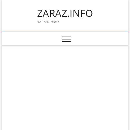
Перейти
ZARAZ.INFO
к
содержимому
ЗАРАЗ.ІНФО