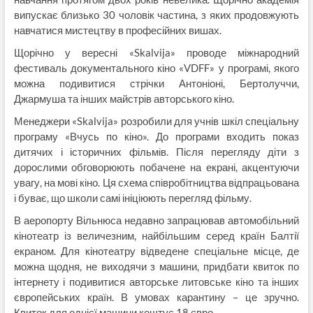
випускає близько 30 чоловік частина, з яких продовжують
навчатися мистецтву в професійних вишах.
Щорічно у вересні «Skalvija» проводе міжнародний
фестиваль документального кіно «VDFF» у програмі, якого
можна подивитися стрічки Антоніоні, Бертолуччи,
Джармуша та інших майстрів авторського кіно.
Менеджери «Skalvija» розробили для учнів шкіл спеціальну
програму «Вчусь по кіно». До програми входить показ
дитячих і історичних фільмів. Після перегляду діти з
дорослими обговорюють побачене на екрані, акцентуючи
увагу, на мові кіно. Ця схема співробітництва відпрацьована
і буває, що школи самі ініціюють перегляд фільму.
В аеропорту Вільнюса недавно запрацював автомобільний
кінотеатр із величезним, найбільшим серед країн Балтії
екраном. Для кінотеатру відведене спеціальне місце, де
можна щодня, не виходячи з машини, придбати квиток по
інтернету і подивитися авторське литовське кіно та інших
європейських країн. В умовах карантину – це зручно.
Квиток для однієї машини коштує 18 євро.