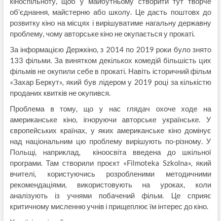
кіноспільноту, щоб у майбутньому створити тут творче
об’єднання, майстерню або школу. Це дасть поштовх до
розвитку кіно на місцях і вирішуватиме нагальну державну
проблему, чому авторське кіно не окупається у прокаті.
За інформацією Держкіно, з 2014 по 2019 роки було знято
133 фільми. За винятком декількох комедій більшість цих
фільмів не окупили себе в прокаті. Навіть історичний фільм
«Захар Беркут», який був лідером у 2019 році за кількістю
проданих квитків не окупився.
Проблема в тому, що у нас глядач охоче ходе на
американське кіно, ігноруючи авторське українське. У
європейських країнах, у яких американське кіно домінує
над національним цю проблему вирішують по-різному. У
Польщі, наприклад, кіноосвіта введена до шкільної
програми. Там створили проєкт «Filmoteka Szkolna», який
вчителі, користуючись розробленими методичними
рекомендаціями, використовують на уроках, коли
аналізують із учнями побачений фільм. Це сприяє
критичному мисленню учнів і прищеплює їм інтерес до кіно.