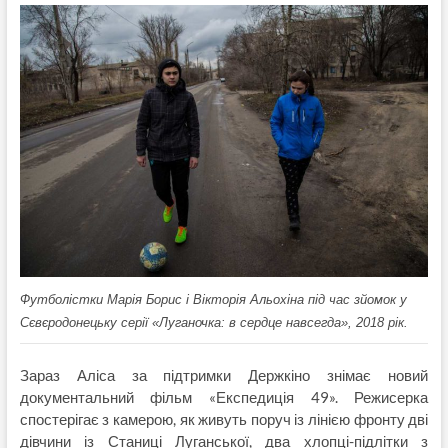
Футболістки Марія Борис і Вікторія Альохіна під час зйомок у
Сєвєродонецьку серії «Луганочка: в сердце навсегда», 2018 рік.
Зараз Аліса за підтримки Держкіно знімає новий
документальний фільм «Експедиція 49». Режисерка
спостерігає з камерою, як живуть поруч із лінією фронту дві
дівчини із Станиці Луганської, два хлопці-підлітки з