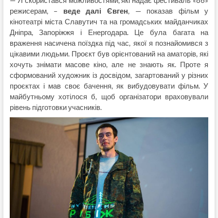
— Я скористався можливостями, які надає фестиваль «86»
режисерам, –
веде далі Євген
, — показав фільм у
кінотеатрі міста Славутич та на громадських майданчиках
Дніпра, Запоріжжя і Енергодара. Це була багата на
враження насичена поїздка під час, якої я познайомився з
цікавими людьми. Проєкт був орієнтований на аматорів, які
хочуть знімати масове кіно, але не знають як. Проте я
сформований художник із досвідом, загартований у різних
проєктах і мав своє бачення, як вибудовувати фільм. У
майбутньому хотілося б, щоб організатори враховували
рівень підготовки учасників.