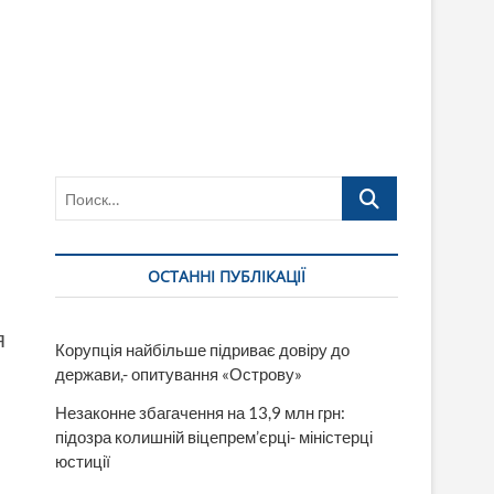
Поиск…
ОСТАННІ ПУБЛІКАЦІЇ
я
Корупція найбільше підриває довіру до
держави,- опитування «Острову»
Незаконне збагачення на 13,9 млн грн:
підозра колишній віцепрем’єрці- міністерці
юстиції