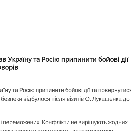
в Україну та Росію припинити бойові дії
оворів
їну та Росію припинити бойові дії та повернутис
безпеки відбулося після візитів О. Лукашенка до
 ні переможених. Конфлікти не вирішують жодних
 всіх виявити стриманість, дотримуватися