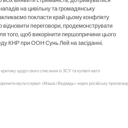
нападів на цивільну та громадянську
закликаємо покласти край цьому конфлікту
 відновити переговори, продемонструвати
для того, щоб викорінити першопричини цього
еду КНР при ООН Сунь Лей на засіданні.
 критику щодо свого списання із ЗСУ та купівлі авто
боронити мультсеріал «Маша і Ведмідь» через російську пропаган