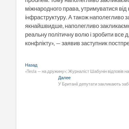
міжнародного права, утримуватися від 
інфраструктуру. А також наполегливо 
якнайшвидше, наполегливо закликаємо
реальну політичну волю і зробити все 
конфлікту», — заявив заступник постпр
Навигация
Предыдущая
Назад
запись:
«Tesla — на дружину»: Журналіст Шабунін відповів на
по
Следующая
Далее
записям
запись:
У Британії депутати закликають за