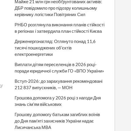
Майже 21 млн грн необґрунтованих активів:
ДБР повідомило про підозру колишньому
керівнику логістики Повітряних Сил
РНБО розглянула виконання планів стійкості
в регіонах і затвердила план стійкості Києва
Держенергонагляд: Оглянуто понад 11,6
тисячі пошкоджених об’єктів
електроенергетики
Виплати дітям переселенців в 2026 році-
поради юридичної служби ГО «ВПО України»
Вступ-2026: до зарахування рекомендовані
ду
212 837 випускників, — МОН
Грошова допомога у 2026 році з нагоди Дня
знань сім’ям військових
Грошову допомогу батькам загиблих воїнів
до Дня пам’яті захисників України надає
Лисичанська МВА