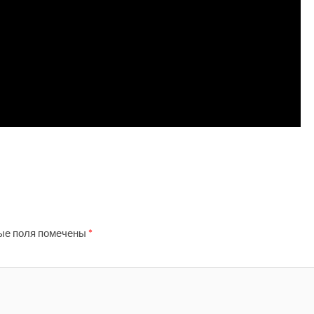
ые поля помечены
*