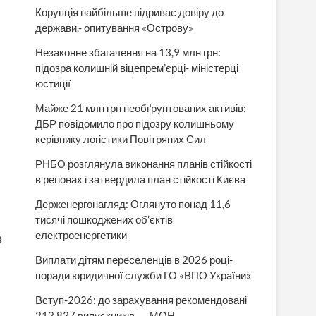
Корупція найбільше підриває довіру до
держави,- опитування «Острову»
Незаконне збагачення на 13,9 млн грн:
підозра колишній віцепрем’єрці- міністерці
юстиції
Майже 21 млн грн необґрунтованих активів:
ДБР повідомило про підозру колишньому
керівнику логістики Повітряних Сил
РНБО розглянула виконання планів стійкості
в регіонах і затвердила план стійкості Києва
Держенергонагляд: Оглянуто понад 11,6
тисячі пошкоджених об’єктів
електроенергетики
в
Виплати дітям переселенців в 2026 році-
поради юридичної служби ГО «ВПО України»
Вступ-2026: до зарахування рекомендовані
212 837 випускників, — МОН