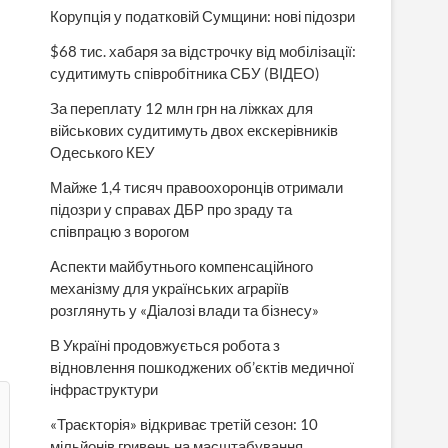
Корупція у податковій Сумщини: нові підозри
$68 тис. хабаря за відстрочку від мобілізації:
судитимуть співробітника СБУ (ВІДЕО)
За переплату 12 млн грн на ліжках для
військових судитимуть двох екскерівників
Одеського КЕУ
Майже 1,4 тисяч правоохоронців отримали
підозри у справах ДБР про зраду та
співпрацю з ворогом
Аспекти майбутнього компенсаційного
механізму для українських аграріїв
розглянуть у «Діалозі влади та бізнесу»
В Україні продовжується робота з
відновлення пошкоджених об’єктів медичної
інфраструктури
«Траєкторія» відкриває третій сезон: 10
мільйонів гривень на масштабування