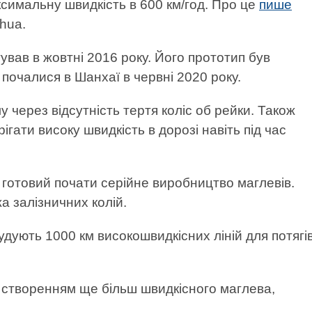
аксимальну швидкість в 600 км/год. Про це
пише
hua.
тував в жовтні 2016 року. Його прототип був
почалися в Шанхаї в червні 2020 року.
через відсутність тертя коліс об рейки. Також
гати високу швидкість в дорозі навіть під час
готовий почати серійне виробництво маглевів.
 залізничних колій.
удують 1000 км високошвидкісних ліній для потягі
д створенням ще більш швидкісного маглева,