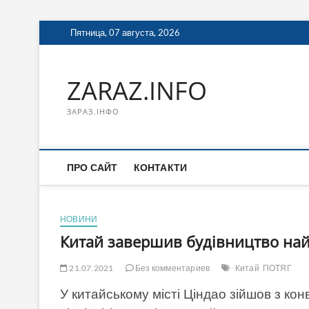
Перейти
Пятница, 07 августа, 2026
к
содержимому
ZARAZ.INFO
ЗАРАЗ.ІНФО
ПРО САЙТ
КОНТАКТИ
НОВИНИ
Китай завершив будівництво найш
21.07.2021
Без комментариев
Китай
ПОТЯГ
У китайському місті Ціндао зійшов з кон