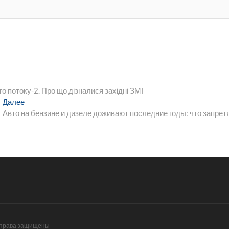
 потоку-2. Про що дізналися західні ЗМІ
Следующая
Далее
запись:
Авто на бензине и дизеле доживают последние годы: что запрет
е права защищены