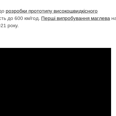
 до
розробки прототипу високошвидкісного
сть до 600 км/год.
Перші випробування маглева
н
021 року.