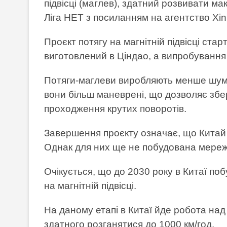
підвісці (маглев), здатний розвивати м
Ліга НЕТ з посиланням на агентство Xin
Проєкт потягу на магнітній підвісці стар
виготовлений в Ціндао, а випробування 
Потяги-маглеви виробляють менше шуму 
вони більш маневрені, що дозволяє збері
проходження крутих поворотів.
Завершення проєкту означає, що Китай 
Однак для них ще не побудована мережа
Очікується, що до 2030 року в Китаї поб
на магнітній підвісці.
На даному етапі в Китаї йде робота на
здатного розганятися до 1000 км/год.