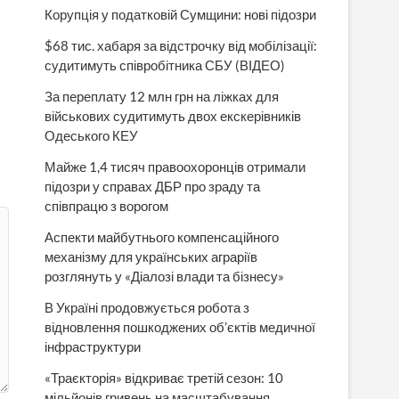
Корупція у податковій Сумщини: нові підозри
$68 тис. хабаря за відстрочку від мобілізації:
судитимуть співробітника СБУ (ВІДЕО)
За переплату 12 млн грн на ліжках для
військових судитимуть двох екскерівників
Одеського КЕУ
Майже 1,4 тисяч правоохоронців отримали
підозри у справах ДБР про зраду та
співпрацю з ворогом
Аспекти майбутнього компенсаційного
механізму для українських аграріїв
розглянуть у «Діалозі влади та бізнесу»
В Україні продовжується робота з
відновлення пошкоджених об’єктів медичної
інфраструктури
«Траєкторія» відкриває третій сезон: 10
мільйонів гривень на масштабування