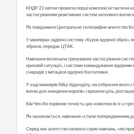
КНДР 22 квітня провела перші комплексні тактичні 
застосуванням реактивних систем залпового вогню 
Як повідомило Центральне телеграфне агентство Коре
У маневрах задіяно систему «Курок ядерної зброї»,
зброєю, передає ЦТАК.
Навчання включали тренування застосування систем
кризовій ситуації», і системи командування ядерним
снарядів з імітацією ядерної боєголовки.
У ході маневрів бійці підрозділу, на озброєнні якого
вогню для знищення ворогів» і вразили ціль, розташо
Кім Чен Ин порівняв точність цих комплексів зі «стріл
Як зазначається, навчання «стали попередженням для 
Серед них агентство назвало серію навчань, «які про