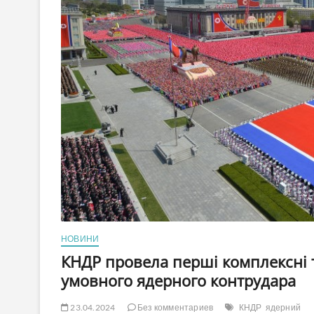
НОВИНИ
КНДР провела перші комплексні 
умовного ядерного контрудара
23.04.2024
Без комментариев
КНДР
ядерний