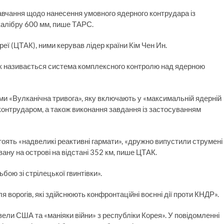
навчання щодо нанесення умовного ядерного контрудара із
калібру 600 мм, пише ТАРС.
ї (ЦТАК), ними керував лідер країни Кім Чен Ин.
 як називається система комплексного контролю над ядерною
и «Вулканічна тривога», яку включають у «максимальній ядерній
 контрударом, а також виконання завдання із застосуванням
 стоять «надвеликі реактивні гармати», «дружно випустили струмені
вану на острові на відстані 352 км, пише ЦТАК.
ьбою зі стрілецької гвинтівки».
ворогів, які здійснюють конфронтаційні воєнні дії проти КНДР».
вели США та «маніяки війни» з республіки Корея». У повідомленні