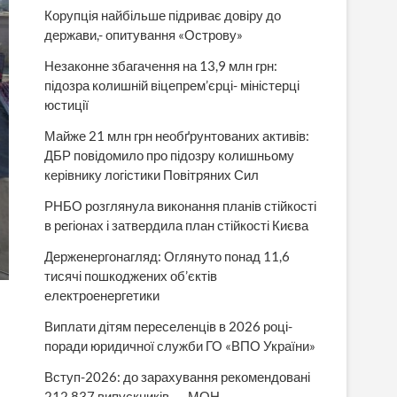
Корупція найбільше підриває довіру до
держави,- опитування «Острову»
Незаконне збагачення на 13,9 млн грн:
підозра колишній віцепрем’єрці- міністерці
юстиції
Майже 21 млн грн необґрунтованих активів:
ДБР повідомило про підозру колишньому
керівнику логістики Повітряних Сил
РНБО розглянула виконання планів стійкості
в регіонах і затвердила план стійкості Києва
Держенергонагляд: Оглянуто понад 11,6
тисячі пошкоджених об’єктів
електроенергетики
Виплати дітям переселенців в 2026 році-
поради юридичної служби ГО «ВПО України»
Вступ-2026: до зарахування рекомендовані
212 837 випускників, — МОН